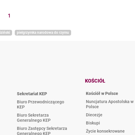
1
iziński
pielgrzymka narodowa do rzymu
KOŚCIÓŁ
Kościół w Polsce
Sekretariat KEP
Nuncjatura Apostolska w
Biuro Przewodniczącego
Polsce
KEP
Diecezje
Biuro Sekretarza
Generalnego KEP
Biskupi
Biuro Zastępcy Sekretarza
Życie konsekrowane
Generalnego KEP