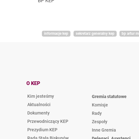
BP KEP
informacje kep
sekretarz generalny kep
bp artur m
O KEP
Kim jesteśmy
Gremia statutowe
Aktualności
Komisje
Dokumenty
Rady
Przewodniczący KEP
Zespoły
Prezydium KEP
Inne Gremia
Rada Stała Biskupów
Delegaci, Asystenci,