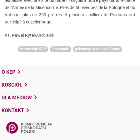
jeunesse, avec la visite du pape François à notre pays dans le cadre
de l’Année de la Miséricorde. Près de 50 évêques de la Pologne et du
Vatican, plus de 250 prêtres et plusieurs milliers de Polonais ont
participé à ce pèlerinage.
Ks. Paweł Rytel-Andrianik
Informacje KEP
Pozostałe
pèlerinage national à Rome
O KEP
KOŚCIÓŁ
DLA MEDIÓW
KONTAKT