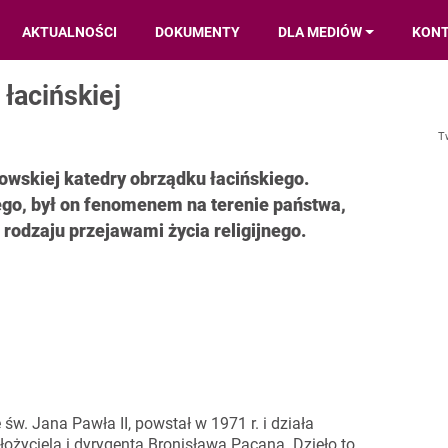
AKTUALNOŚCI
DOKUMENTY
DLA MEDIÓW
KON
 łacińskiej
T
owskiej katedry obrządku łacińskiego.
go, był on fenomenem na terenie państwa,
 rodzaju przejawami życia religijnego.
św. Jana Pawła II, powstał w 1971 r. i działa
łożyciela i dyrygenta Bronisława Pacana. Dzieło to