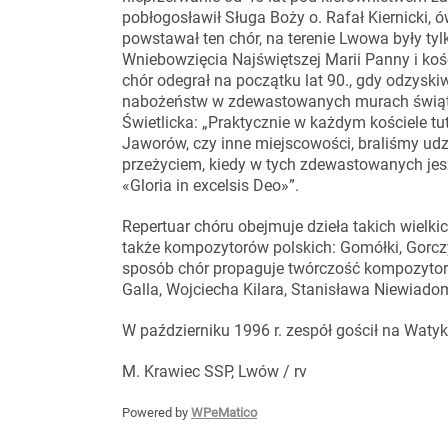
pobłogosławił Sługa Boży o. Rafał Kiernicki,
powstawał ten chór, na terenie Lwowa były tylk
Wniebowzięcia Najświętszej Marii Panny i koś
chór odegrał na początku lat 90., gdy odzysk
nabożeństw w zdewastowanych murach świąt
Świetlicka: „Praktycznie w każdym kościele tu
Jaworów, czy inne miejscowości, braliśmy udz
przeżyciem, kiedy w tych zdewastowanych jes
«Gloria in excelsis Deo»”.
Repertuar chóru obejmuje dzieła takich wielki
także kompozytorów polskich: Gomółki, Gorcz
sposób chór propaguje twórczość kompozytor
Galla, Wojciecha Kilara, Stanisława Niewiad
W październiku 1996 r. zespół gościł na Waty
M. Krawiec SSP, Lwów / rv
Powered by
WPeMatico