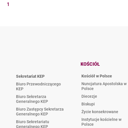
1
KOŚCIÓŁ
Kościół w Polsce
Sekretariat KEP
Nuncjatura Apostolska w
Biuro Przewodniczącego
Polsce
KEP
Diecezje
Biuro Sekretarza
Generalnego KEP
Biskupi
Biuro Zastępcy Sekretarza
Życie konsekrowane
Generalnego KEP
Instytucje kościelne w
Biuro Sekretariatu
Polsce
Generalnego KEP