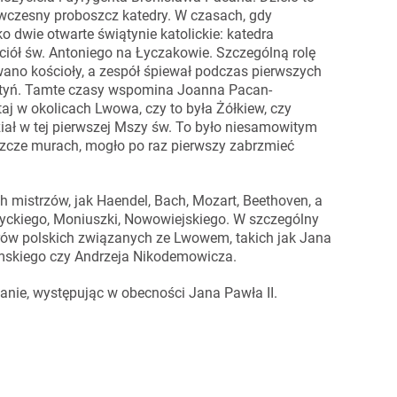
 ówczesny proboszcz katedry. W czasach, gdy
o dwie otwarte świątynie katolickie: katedra
ciół św. Antoniego na Łyczakowie. Szczególną rolę
iwano kościoły, a zespół śpiewał podczas pierwszych
yń. Tamte czasy wspomina Joanna Pacan-
taj w okolicach Lwowa, czy to była Żółkiew, czy
iał w tej pierwszej Mszy św. To było niesamowitym
zcze murach, mogło po raz pierwszy zabrzmieć
ch mistrzów, jak Haendel, Bach, Mozart, Beethoven, a
yckiego, Moniuszki, Nowowiejskiego. W szczególny
ów polskich związanych ze Lwowem, takich jak Jana
omskiego czy Andrzeja Nikodemowicza.
kanie, występując w obecności Jana Pawła II.