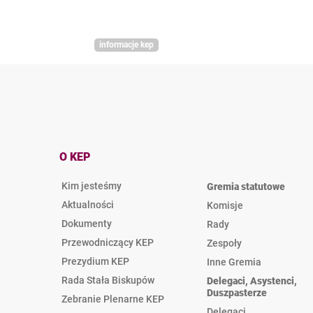
informacje kep
O KEP
Kim jesteśmy
Gremia statutowe
Aktualności
Komisje
Dokumenty
Rady
Przewodniczący KEP
Zespoły
Prezydium KEP
Inne Gremia
Rada Stała Biskupów
Delegaci, Asystenci,
Duszpasterze
Zebranie Plenarne KEP
Delegaci