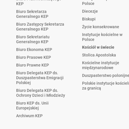
Polsce
KEP
Diecezje
Biuro Sekretarza
Generalnego KEP
Biskupi
Biuro Zastępcy Sekretarza
Życie konsekrowane
Generalnego KEP
Instytucje kościelne w
Biuro Sekretariatu
Polsce
Generalnego KEP
Kościół w świecie
Biuro Ekonoma KEP
Stolica Apostolska
Biuro Prasowe KEP
Kościelne instytucje
Biuro Prawne KEP
międzynarodowe
Biuro Delegata KEP ds.
Duszpasterstwo polonijn
Duszpasterstwa Emigracji
Polskiej
Polskie instytucje koście
za granicą
Biuro Delegata KEP ds.
Ochrony Dzieci i Młodzieży
Biuro KEP ds. Unii
Europejskiej
Archiwum KEP