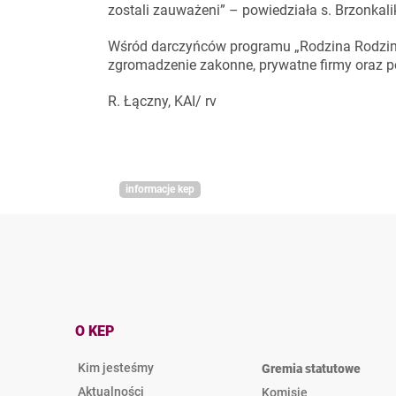
zostali zauważeni” – powiedziała s. Brzonkali
Wśród darczyńców programu „Rodzina Rodzinie” 
zgromadzenie zakonne, prywatne firmy oraz 
R. Łączny, KAI/ rv
informacje kep
O KEP
Kim jesteśmy
Gremia statutowe
Aktualności
Komisje