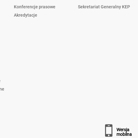
Konferencje prasowe
Sekretariat Generalny KEP
Akredytacje
e
lne
wersja
mobilna