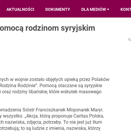
AKTUALNOŚCI
DOKUMENTY
DLA MEDIÓW
KON
 pomocą rodzinom syryjskim
T
ych w wojnie zostało objętych opieką przez Polaków
„Rodzina Rodzinie”. Pomocą otaczane są syryjskie
e oraz rodziny libańskie, które wskutek masowego
romadzenia Sióstr Franciszkanek Misjonarek Maryi.
ły wszystko. „Akcja, którą proponuje Caritas Polska,
h nazwiska, zdjęcia, potrzeby. To nie jest już tłum
rzebują; to są ludzie z imienia, nazwiska, którzy