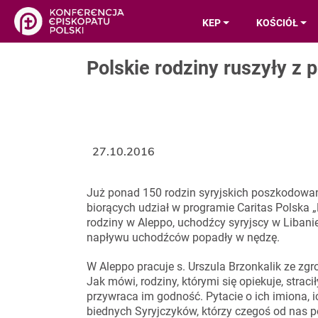
KEP
KOŚCIÓŁ
Polskie rodziny ruszyły z
27.10.2016
Już ponad 150 rodzin syryjskich poszkodowan
biorących udział w programie Caritas Polska 
rodziny w Aleppo, uchodźcy syryjscy w Libani
napływu uchodźców popadły w nędzę.
W Aleppo pracuje s. Urszula Brzonkalik ze zg
Jak mówi, rodziny, którymi się opiekuje, straci
przywraca im godność. Pytacie o ich imiona, ic
biednych Syryjczyków, którzy czegoś od nas pot