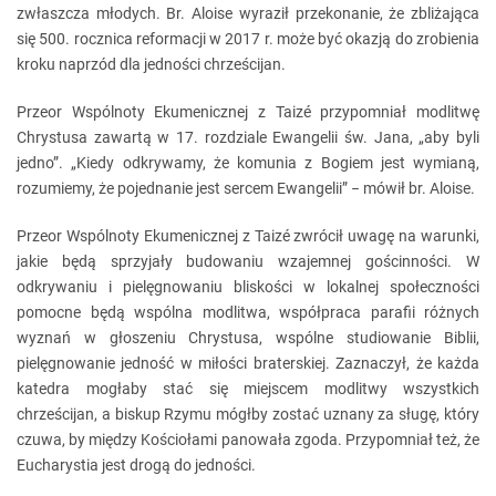
zwłaszcza młodych. Br. Aloise wyraził przekonanie, że zbliżająca
się 500. rocznica reformacji w 2017 r. może być okazją do zrobienia
kroku naprzód dla jedności chrześcijan.
Przeor Wspólnoty Ekumenicznej z Taizé przypomniał modlitwę
Chrystusa zawartą w 17. rozdziale Ewangelii św. Jana, „aby byli
jedno”. „Kiedy odkrywamy, że komunia z Bogiem jest wymianą,
rozumiemy, że pojednanie jest sercem Ewangelii” − mówił br. Aloise.
Przeor Wspólnoty Ekumenicznej z Taizé zwrócił uwagę na warunki,
jakie będą sprzyjały budowaniu wzajemnej gościnności. W
odkrywaniu i pielęgnowaniu bliskości w lokalnej społeczności
pomocne będą wspólna modlitwa, współpraca parafii różnych
wyznań w głoszeniu Chrystusa, wspólne studiowanie Biblii,
pielęgnowanie jedność w miłości braterskiej. Zaznaczył, że każda
katedra mogłaby stać się miejscem modlitwy wszystkich
chrześcijan, a biskup Rzymu mógłby zostać uznany za sługę, który
czuwa, by między Kościołami panowała zgoda. Przypomniał też, że
Eucharystia jest drogą do jedności.