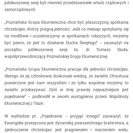
jubileuszowej sesji byli również przedstawiciele władz rządowych i
samorządowych.
„Poznańska Grupa Ekumeniczna chce być płaszczyzną spotkania
chrześcijan, którzy pragną jedności. Jeśli co miesiąc spotykamy się
na modlitwie i uczestniczymy w spotkaniach roboczych, możemy
być pewni, że jest to działanie Ducha Świętego” − zauważył na
początku jubileuszowej sesji ks. dr Tomasz Siuda,
współprzewodniczący Poznańskiej Grupy Ekumenicznej.
„Poznańska Grupa Ekumeniczna pracuje dla jedności chrześcijan,
dlatego że jej członkowie doskonale wiedzą, że światło Chrystusa
powierzone jest nam wszystkim i że tylko wspólnie możemy to
światło przekazywać. Dziś w imię prawdy najważniejsze jest
pojednanie” − podkreślił w swoim wystąpieniu przeor Wspólnoty
Ekumenicznej z Taizé.
W wykładzie pt. „Pojednanie − przyjąć innego” zauważył, że
Ewangelia przesycona jest dynamiką powszechnego braterstwa, a
zjednoczenie chrześcijan jest pragnieniem i marzeniem wielu,