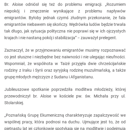
Br. Aloise odniósł się też do problemu emigracji. „Rozumiem
niepokój i zmęczenie wynikające z problemu napływów
emigrantów. Byłoby jednak czymś złudnym przekonanie, że fala
emigrantów niebawem się skończy. Wędrówka ludów będzie trwała
tak długo, jak sytuacja polityczna nie poprawi się w ich ojczystych
krajach i nie nastaną pokój i stabilizacja” − zauważył prelegent.
Zaznaczył, że w przyjmowaniu emigrantów musimy rozpoznawać
co jest słuszne i niezbędne bez naiwności i nie ulegając nieufności.
Wspomniał, że wspólnota w Taizé przyjęła dwie chrześcijańskie
rodziny z Iraku i Syrii oraz syryjską rodzinę muzułmańską, a także
grupę młodych mężczyzn z Sudanu i Afganistanu.
Jubileuszowe spotkanie poprzedziła modlitwa młodzieży, której
przewodniczył br. Aloise w kościele pw. św. Michała przy ul.
Stolarskiej.
„Poznańską Grupę Ekumeniczną charakteryzuje zapalczywość we
wspólnej pracy, która podnosi na duchu. Ujmujące jest to, że od
piętnastu lat jej członkowie spotykają się na modlitwie i podejmują