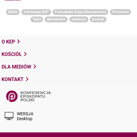
Biblia
Informacje KEP
Poznańska Grupa Ekumeniczna
Pozostałe
Taizé
ekumenizm
jubileusz
poznań
O KEP
KOŚCIÓŁ
DLA MEDIÓW
KONTAKT
WERSJA
Desktop