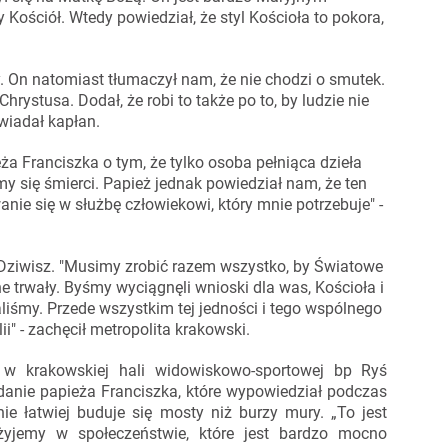
 Kościół. Wtedy powiedział, że styl Kościoła to pokora,
y. On natomiast tłumaczył nam, że nie chodzi o smutek.
hrystusa. Dodał, że robi to także po to, by ludzie nie
owiadał kapłan.
a Franciszka o tym, że tylko osoba pełniąca dzieła
my się śmierci. Papież jednak powiedział nam, że ten
nie się w służbę człowiekowi, który mnie potrzebuje" -
 Dziwisz. "Musimy zrobić razem wszystko, by Światowe
ne trwały. Byśmy wyciągnęli wnioski dla was, Kościoła i
aliśmy. Przede wszystkim tej jedności i tego wspólnego
ii" - zachęcił metropolita krakowski.
w krakowskiej hali widowiskowo-sportowej bp Ryś
danie papieża Franciszka, które wypowiedział podczas
e łatwiej buduje się mosty niż burzy mury. „To jest
 żyjemy w społeczeństwie, które jest bardzo mocno