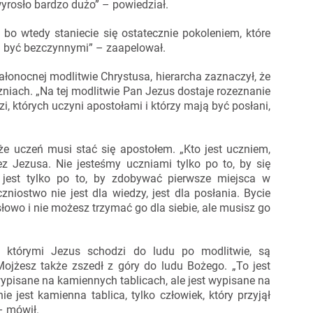
yrosło bardzo dużo” – powiedział.
bo wtedy staniecie się ostatecznie pokoleniem, które
 być bezczynnymi” – zaapelował.
całonocnej modlitwie Chrystusa, hierarcha zaznaczył, że
iach. „Na tej modlitwie Pan Jezus dostaje rozeznanie
i, których uczyni apostołami i którzy mają być posłani,
, że uczeń musi stać się apostołem. „Kto jest uczniem,
ez Jezusa. Nie jesteśmy uczniami tylko po to, by się
 jest tylko po to, by zdobywać pierwsze miejsca w
zniostwo nie jest dla wiedzy, jest dla posłania. Bycie
łowo i nie możesz trzymać go dla siebie, ale musisz go
z którymi Jezus schodzi do ludu po modlitwie, są
Mojżesz także zszedł z góry do ludu Bożego. „To jest
wypisane na kamiennych tablicach, ale jest wypisane na
 jest kamienna tablica, tylko człowiek, który przyjął
– mówił.