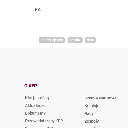
KAI
informacje kep
kraków
śdm
O KEP
Kim jesteśmy
Gremia statutowe
Aktualności
Komisje
Dokumenty
Rady
Przewodniczący KEP
Zespoły