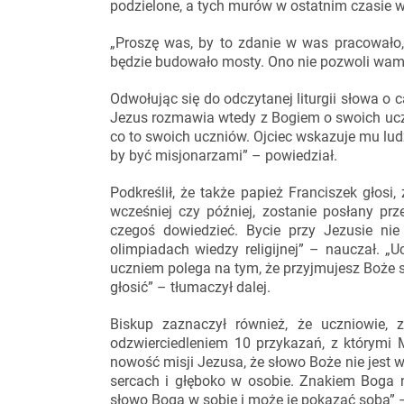
podzielone, a tych murów w ostatnim czasie w
„Proszę was, by to zdanie w was pracowało, 
będzie budowało mosty. Ono nie pozwoli wam
Odwołując się do odczytanej liturgii słowa o 
Jezus rozmawia wtedy z Bogiem o swoich uczn
co to swoich uczniów. Ojciec wskazuje mu ludz
by być misjonarzami” – powiedział.
Podkreślił, że także papież Franciszek głosi
wcześniej czy później, zostanie posłany prz
czegoś dowiedzieć. Bycie przy Jezusie nie
olimpiadach wiedzy religijnej” – nauczał. „Uc
uczniem polega na tym, że przyjmujesz Boże s
głosić” – tłumaczył dalej.
Biskup zaznaczył również, że uczniowie, 
odzwierciedleniem 10 przykazań, z którymi 
nowość misji Jezusa, że słowo Boże nie jest 
sercach i głęboko w osobie. Znakiem Boga nie
słowo Boga w sobie i może je pokazać sobą” 