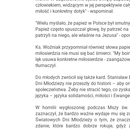
człowiekiem, widzącym w jej perspektywie cały
miłość i konkretny dotyk" - wspominał.
"Wielu myślało, że papież w Polsce był smutn
Papież często spuszczał głowę, by patrzeć na C
patrzyli na niego, ale właśnie na Jezusa" - op
Ks. Woźniak przypomniał również słowa papież
miłosierdzia nie musi się bać śmierci. "My boi
lęk usuwa konkretne miłosierdzie - zaangażowa
tłumaczył.
Do młodych zwrócił się także kard. Stanisław
Dni Młodzieży nie przeszły do historii – aby o
społeczeństwa. Żeby nie stracić tego, co zysk
języka – języka solidarności, miłości i Ewangel
W homilii wygłoszonej podczas Mszy św. 
zaznaczył, że bardzo ważne wydaje mu się z
Światowych Dni Młodzieży o tym, że znaczni
zdanie, które bardzo dobrze rokuje, gdyż