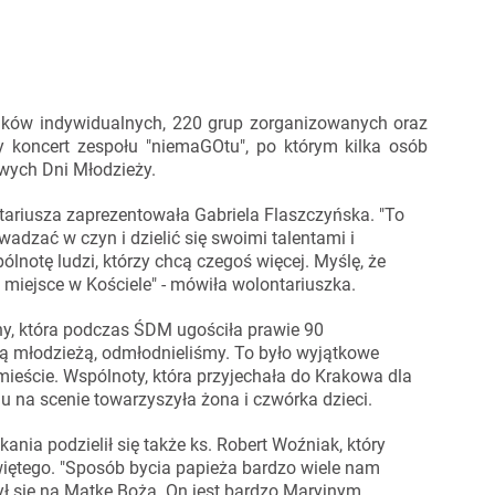
ników indywidualnych, 220 grup zorganizowanych oraz
 koncert zespołu "niemaGOtu", po którym kilka osób
wych Dni Młodzieży.
ariusza zaprezentowała Gabriela Flaszczyńska. "To
adzać w czyn i dzielić się swoimi talentami i
lnotę ludzi, którzy chcą czegoś więcej. Myślę, że
miejsce w Kościele" - mówiła wolontariuszka.
y, która podczas ŚDM ugościła prawie 90
ą młodzieżą, odmłodnieliśmy. To było wyjątkowe
ieście. Wspólnoty, która przyjechała do Krakowa dla
u na scenie towarzyszyła żona i czwórka dzieci.
nia podzielił się także ks. Robert Woźniak, który
iętego. "Sposób bycia papieża bardzo wiele nam
ył się na Matkę Bożą. On jest bardzo Maryjnym