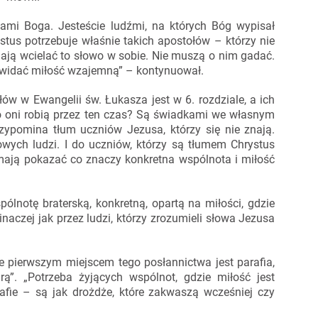
cami Boga. Jesteście ludźmi, na których Bóg wypisał
stus potrzebuje właśnie takich apostołów – którzy nie
 mają wcielać to słowo w sobie. Nie muszą o nim gadać.
ej widać miłość wzajemną” – kontynuował.
ów w Ewangelii św. Łukasza jest w 6. rozdziale, a ich
Co oni robią przez ten czas? Są świadkami we własnym
przypomina tłum uczniów Jezusa, którzy się nie znają.
owych ludzi. I do uczniów, którzy są tłumem Chrystus
 mają pokazać co znaczy konkretna wspólnota i miłość
lnotę braterską, konkretną, opartą na miłości, gdzie
inaczej jak przez ludzi, którzy zrozumieli słowa Jezusa
że pierwszym miejscem tego posłannictwa jest parafia,
rą”. „Potrzeba żyjących wspólnot, gdzie miłość jest
afie – są jak drożdże, które zakwaszą wcześniej czy