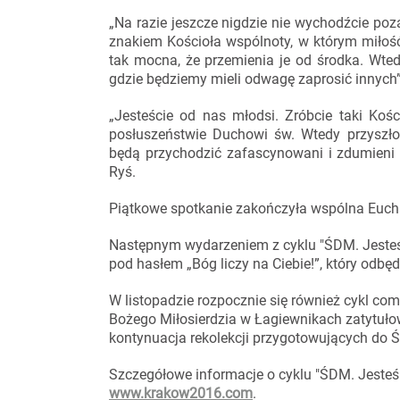
„Na razie jeszcze nigdzie nie wychodźcie poza
znakiem Kościoła wspólnoty, w którym miłość
tak mocna, że przemienia je od środka. Wte
gdzie będziemy mieli odwagę zaprosić innych”
„Jesteście od nas młodsi. Zróbcie taki Koś
posłuszeństwie Duchowi św. Wtedy przyszłoś
będą przychodzić zafascynowani i zdumieni 
Ryś.
Piątkowe spotkanie zakończyła wspólna Euchar
Następnym wydarzeniem z cyklu "ŚDM. Jesteś
pod hasłem „Bóg liczy na Ciebie!”, który odbęd
W listopadzie rozpocznie się również cykl co
Bożego Miłosierdzia w Łagiewnikach zatytułow
kontynuacja rekolekcji przygotowujących do Ś
Szczegółowe informacje o cyklu "ŚDM. Jeste
www.krakow2016.com
.