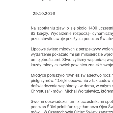
29.10.2016
Na spotkaniu zjawiło się około 1400 uczest
83 księży. Wydarzenie rozpoczął dynamiczny
przedstawiło swoje przeżycia podczas Świato
Lipcowe święto młodych z perspektywy wolont
wydarzenie pokazało mi jak miłosierdzie wprow
umiejętnościami. Stworzyliśmy wspaniałą wspó
każdy młody człowiek powinien znaleźć swoje 
Młodych poruszyło również świadectwo rodzin
pielgrzymów. "Dzięki obcowaniu z tak cudown
doświadczenie wspólnoty - w domu, w całym m
Chrystusa" - mówił Michał Wojtulewicz, którem
Swoimi doświadczeniami z uczestnikami spotka
podczas ŚDM pełnił funkcję tłumacza Ojca Św
mówił. W Częstochowie Ojciec Święty zapatrz