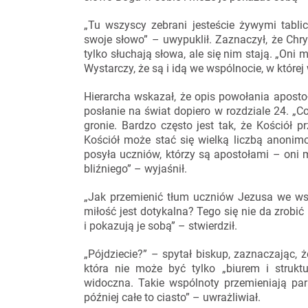
„Tu wszyscy zebrani jesteście żywymi tabli
swoje słowo” – uwypuklił. Zaznaczył, że Chry
tylko słuchają słowa, ale się nim stają. „Oni
Wystarczy, że są i idą we wspólnocie, w któr
Hierarcha wskazał, że opis powołania apostoł
posłanie na świat dopiero w rozdziale 24. „
gronie. Bardzo często jest tak, że Kościół 
Kościół może stać się wielką liczbą anonim
posyła uczniów, którzy są apostołami – oni
bliźniego” – wyjaśnił.
„Jak przemienić tłum uczniów Jezusa we wspó
miłość jest dotykalna? Tego się nie da zrobić 
i pokazują je sobą” – stwierdził.
„Pójdziecie?” – spytał biskup, zaznaczając, 
która nie może być tylko „biurem i struktu
widoczna. Takie wspólnoty przemieniają par
później całe to ciasto” – uwrażliwiał.