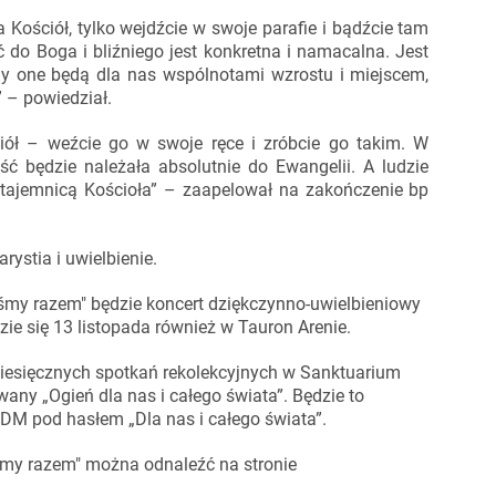
 Kościół, tylko wejdźcie w swoje parafie i bądźcie tam
 do Boga i bliźniego jest konkretna i namacalna. Jest
dy one będą dla nas wspólnotami wzrostu i miejscem,
 – powiedział.
ciół – weźcie go w swoje ręce i zróbcie go takim. W
ć będzie należała absolutnie do Ewangelii. A ludzie
tajemnicą Kościoła” – zaapelował na zakończenie bp
ystia i uwielbienie.
my razem" będzie koncert dziękczynno-uwielbieniowy
zie się 13 listopada również w Tauron Arenie.
miesięcznych spotkań rekolekcyjnych w Sanktuarium
any „Ogień dla nas i całego świata”. Będzie to
DM pod hasłem „Dla nas i całego świata”.
śmy razem" można odnaleźć na stronie