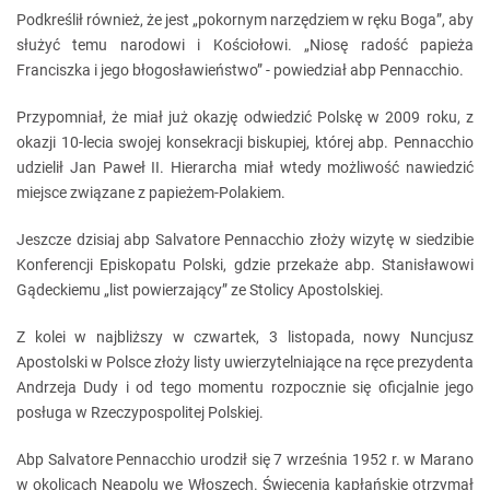
Podkreślił również, że jest „pokornym narzędziem w ręku Boga”, aby
służyć temu narodowi i Kościołowi. „Niosę radość papieża
Franciszka i jego błogosławieństwo” - powiedział abp Pennacchio.
Przypomniał, że miał już okazję odwiedzić Polskę w 2009 roku, z
okazji 10-lecia swojej konsekracji biskupiej, której abp. Pennacchio
udzielił Jan Paweł II. Hierarcha miał wtedy możliwość nawiedzić
miejsce związane z papieżem-Polakiem.
Jeszcze dzisiaj abp Salvatore Pennacchio złoży wizytę w siedzibie
Konferencji Episkopatu Polski, gdzie przekaże abp. Stanisławowi
Gądeckiemu „list powierzający” ze Stolicy Apostolskiej.
Z kolei w najbliższy w czwartek, 3 listopada, nowy Nuncjusz
Apostolski w Polsce złoży listy uwierzytelniające na ręce prezydenta
Andrzeja Dudy i od tego momentu rozpocznie się oficjalnie jego
posługa w Rzeczypospolitej Polskiej.
Abp Salvatore Pennacchio urodził się 7 września 1952 r. w Marano
w okolicach Neapolu we Włoszech. Święcenia kapłańskie otrzymał