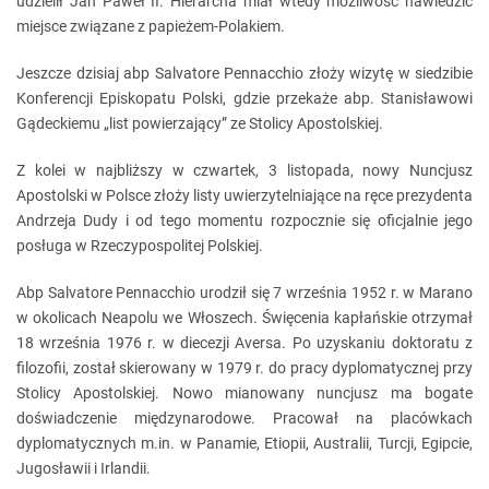
udzielił Jan Paweł II. Hierarcha miał wtedy możliwość nawiedzić
miejsce związane z papieżem-Polakiem.
Jeszcze dzisiaj abp Salvatore Pennacchio złoży wizytę w siedzibie
Konferencji Episkopatu Polski, gdzie przekaże abp. Stanisławowi
Gądeckiemu „list powierzający” ze Stolicy Apostolskiej.
Z kolei w najbliższy w czwartek, 3 listopada, nowy Nuncjusz
Apostolski w Polsce złoży listy uwierzytelniające na ręce prezydenta
Andrzeja Dudy i od tego momentu rozpocznie się oficjalnie jego
posługa w Rzeczypospolitej Polskiej.
Abp Salvatore Pennacchio urodził się 7 września 1952 r. w Marano
w okolicach Neapolu we Włoszech. Święcenia kapłańskie otrzymał
18 września 1976 r. w diecezji Aversa. Po uzyskaniu doktoratu z
filozofii, został skierowany w 1979 r. do pracy dyplomatycznej przy
Stolicy Apostolskiej. Nowo mianowany nuncjusz ma bogate
doświadczenie międzynarodowe. Pracował na placówkach
dyplomatycznych m.in. w Panamie, Etiopii, Australii, Turcji, Egipcie,
Jugosławii i Irlandii.