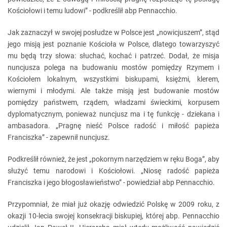
Kościołowi i temu ludowi” - podkreślił abp Pennacchio.
Jak zaznaczył w swojej posłudze w Polsce jest „nowicjuszem”, stąd
jego misją jest poznanie Kościoła w Polsce, dlatego towarzyszyć
mu będą trzy słowa: słuchać, kochać i patrzeć. Dodał, że misja
nuncjusza polega na budowaniu mostów pomiędzy Rzymem i
Kościołem lokalnym, wszystkimi biskupami, księżmi, klerem,
wiernymi i młodymi. Ale także misją jest budowanie mostów
pomiędzy państwem, rządem, władzami świeckimi, korpusem
dyplomatycznym, ponieważ nuncjusz ma i tę funkcję - dziekana i
ambasadora. „Pragnę nieść Polsce radość i miłość papieża
Franciszka” - zapewnił nuncjusz.
Podkreślił również, że jest „pokornym narzędziem w ręku Boga”, aby
służyć temu narodowi i Kościołowi. „Niosę radość papieża
Franciszka i jego błogosławieństwo” - powiedział abp Pennacchio.
Przypomniał, że miał już okazję odwiedzić Polskę w 2009 roku, z
okazji 10-lecia swojej konsekracji biskupiej, której abp. Pennacchio