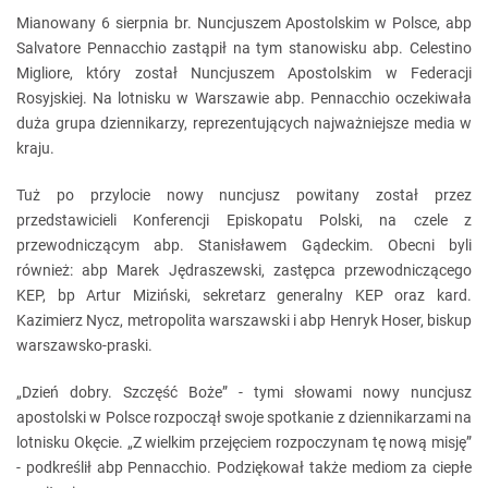
Mianowany 6 sierpnia br. Nuncjuszem Apostolskim w Polsce, abp
Salvatore Pennacchio zastąpił na tym stanowisku abp. Celestino
Migliore, który został Nuncjuszem Apostolskim w Federacji
Rosyjskiej. Na lotnisku w Warszawie abp. Pennacchio oczekiwała
duża grupa dziennikarzy, reprezentujących najważniejsze media w
kraju.
Tuż po przylocie nowy nuncjusz powitany został przez
przedstawicieli Konferencji Episkopatu Polski, na czele z
przewodniczącym abp. Stanisławem Gądeckim. Obecni byli
również: abp Marek Jędraszewski, zastępca przewodniczącego
KEP, bp Artur Miziński, sekretarz generalny KEP oraz kard.
Kazimierz Nycz, metropolita warszawski i abp Henryk Hoser, biskup
warszawsko-praski.
„Dzień dobry. Szczęść Boże” - tymi słowami nowy nuncjusz
apostolski w Polsce rozpoczął swoje spotkanie z dziennikarzami na
lotnisku Okęcie. „Z wielkim przejęciem rozpoczynam tę nową misję”
- podkreślił abp Pennacchio. Podziękował także mediom za ciepłe