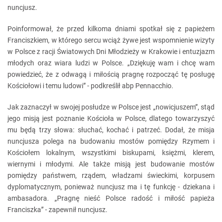
nuncjusz.
Poinformował, że przed kilkoma dniami spotkał się z papieżem
Franciszkiem, w którego sercu wciąż żywe jest wspomnienie wizyty
w Polsce z racji Światowych Dni Młodzieży w Krakowie i entuzjazm
młodych oraz wiara ludzi w Polsce. „Dziękuję wam i chcę wam
powiedzieć, że z odwagą i miłością pragnę rozpocząć tę posługę
Kościołowi i temu ludowi” - podkreślił abp Pennacchio.
Jak zaznaczył w swojej posłudze w Polsce jest „nowicjuszem”, stąd
jego misją jest poznanie Kościoła w Polsce, dlatego towarzyszyć
mu będą trzy słowa: słuchać, kochać i patrzeć. Dodał, że misja
nuncjusza polega na budowaniu mostów pomiędzy Rzymem i
Kościołem lokalnym, wszystkimi biskupami, księżmi, klerem,
wiernymi i młodymi. Ale także misją jest budowanie mostów
pomiędzy państwem, rządem, władzami świeckimi, korpusem
dyplomatycznym, ponieważ nuncjusz ma i tę funkcję - dziekana i
ambasadora. „Pragnę nieść Polsce radość i miłość papieża
Franciszka” - zapewnił nuncjusz.