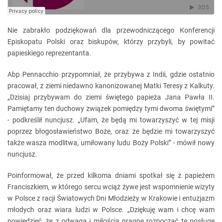
Nie zabrakło podziękowań dla przewodniczącego Konferencji
Episkopatu Polski oraz biskupów, którzy przybyli, by powitać
papieskiego reprezentanta.
Abp Pennacchio przypomniał, że przybywa z Indii, gdzie ostatnio
pracował, z ziemi niedawno kanonizowanej Matki Teresy z Kalkuty.
„Dzisiaj przybywam do ziemi świętego papieża Jana Pawła II.
Pamiętamy ten duchowy związek pomiędzy tymi dwoma świętymi”
- podkreślił nuncjusz. „Ufam, że będą mi towarzyszyć w tej misji
poprzez błogosławieństwo Boże, oraz że będzie mi towarzyszyć
także wasza modlitwa, umiłowany ludu Boży Polski” - mówił nowy
nuncjusz.
Poinformował, że przed kilkoma dniami spotkał się z papieżem
Franciszkiem, w którego sercu wciąż żywe jest wspomnienie wizyty
w Polsce z racji Światowych Dni Młodzieży w Krakowie i entuzjazm
młodych oraz wiara ludzi w Polsce. „Dziękuję wam i chcę wam
powiedzieć, że z odwagą i miłością pragnę rozpocząć tę posługę