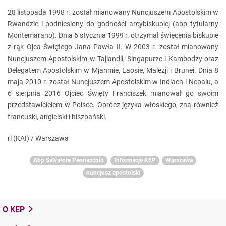
28 listopada 1998 r. został mianowany Nuncjuszem Apostolskim w
Rwandzie i podniesiony do godności arcybiskupiej (abp tytularny
Montemarano). Dnia 6 stycznia 1999 r. otrzymał święcenia biskupie
z rąk Ojca Świętego Jana Pawła II. W 2003 r. został mianowany
Nuncjuszem Apostolskim w Tajlandii, Singapurze i Kambodży oraz
Delegatem Apostolskim w Mjanmie, Laosie, Malezji i Brunei. Dnia 8
maja 2010 r. został Nuncjuszem Apostolskim w Indiach i Nepalu, a
6 sierpnia 2016 Ojciec Święty Franciszek mianował go swoim
przedstawicielem w Polsce. Oprócz języka włoskiego, zna również
francuski, angielski i hiszpański.
rl (KAI) / Warszawa
Abp Salvatore Pennacchio
Informacje KEP
Warszawa
nuncjusz apostolski
O KEP