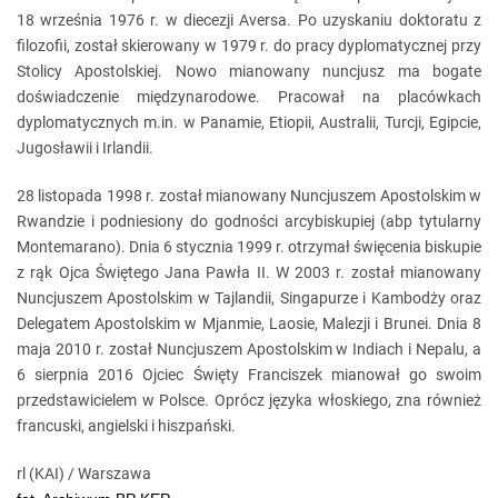
18 września 1976 r. w diecezji Aversa. Po uzyskaniu doktoratu z
filozofii, został skierowany w 1979 r. do pracy dyplomatycznej przy
Stolicy Apostolskiej. Nowo mianowany nuncjusz ma bogate
doświadczenie międzynarodowe. Pracował na placówkach
dyplomatycznych m.in. w Panamie, Etiopii, Australii, Turcji, Egipcie,
Jugosławii i Irlandii.
28 listopada 1998 r. został mianowany Nuncjuszem Apostolskim w
Rwandzie i podniesiony do godności arcybiskupiej (abp tytularny
Montemarano). Dnia 6 stycznia 1999 r. otrzymał święcenia biskupie
z rąk Ojca Świętego Jana Pawła II. W 2003 r. został mianowany
Nuncjuszem Apostolskim w Tajlandii, Singapurze i Kambodży oraz
Delegatem Apostolskim w Mjanmie, Laosie, Malezji i Brunei. Dnia 8
maja 2010 r. został Nuncjuszem Apostolskim w Indiach i Nepalu, a
6 sierpnia 2016 Ojciec Święty Franciszek mianował go swoim
przedstawicielem w Polsce. Oprócz języka włoskiego, zna również
francuski, angielski i hiszpański.
rl (KAI) / Warszawa