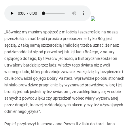
„Również my musimy spojrzeć z miłością i szczerością na naszą
przeszłość, uznać błąd i prosić o przebaczenie: tylko Bóg jest
sędzią. Z taką samą szczerością i miłością trzeba uznać, że nasz
podział oddalał się od pierwotnej intuicji ludu Bożego, z natury
dążącego do tego, by trwać w jedności, a historycznie został on
utrwalony bardziej przez ludzi władzy tego świata niż z woli
wiernego ludu, który potrzebuje zawsze i wszędzie, by bezpiecznie i
czule prowadził go jego Dobry Pasterz. Wprawdzie po obu stronach
istniało prawdziwe pragnienie, by wyznawać prawdziwą wiarę i jej
bronić, jednak jesteśmy też świadomi, że zasklepiliśmy się w sobie
samych z powodu lęku czy uprzedzeń wobec wiary wyznawanej
przez drugich, inaczej rozkładających akcenty czy też używających
odmiennego języka”.
Papież przytoczył tu słowa Jana Pawła II z listu do kard. Jana