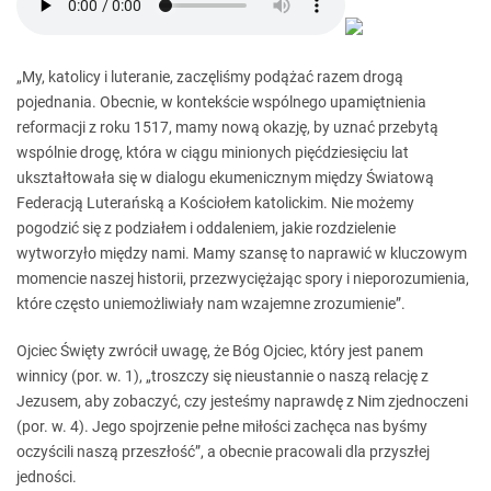
„My, katolicy i luteranie, zaczęliśmy podążać razem drogą
pojednania. Obecnie, w kontekście wspólnego upamiętnienia
reformacji z roku 1517, mamy nową okazję, by uznać przebytą
wspólnie drogę, która w ciągu minionych pięćdziesięciu lat
ukształtowała się w dialogu ekumenicznym między Światową
Federacją Luterańską a Kościołem katolickim. Nie możemy
pogodzić się z podziałem i oddaleniem, jakie rozdzielenie
wytworzyło między nami. Mamy szansę to naprawić w kluczowym
momencie naszej historii, przezwyciężając spory i nieporozumienia,
które często uniemożliwiały nam wzajemne zrozumienie”.
Ojciec Święty zwrócił uwagę, że Bóg Ojciec, który jest panem
winnicy (por. w. 1), „troszczy się nieustannie o naszą relację z
Jezusem, aby zobaczyć, czy jesteśmy naprawdę z Nim zjednoczeni
(por. w. 4). Jego spojrzenie pełne miłości zachęca nas byśmy
oczyścili naszą przeszłość”, a obecnie pracowali dla przyszłej
jedności.