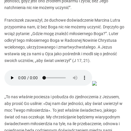
jedności, gdyż jest ono źródłem pokarmu i życia; bez Jego
natchnienia nic nie możemy uczynić”.
Franciszek zauważył, że duchowe doświadczenie Marcina Lutra
przypomina nam, iż bez Boga nic nie możemy uczynić. Dręczyło go
wciąż pytanie: „Gdzie mogę znaleźć miłosiernego Boga?”. Luter
odkrył tego miłosiernego Boga w Radosnej Nowinie Chrystusa
wcielonego, ukrzyżowanego i zmartwychwstałego. A Jezus
wstawia się za nami u Ojca jako pośrednik i modli się o jedność
swoich uczniów, „aby świat uwierzył” (J 17, 21).
„To nas właśnie pociesza i pobudza do zjednoczenia z Jezusem,
aby prosić Go usilnie: «Daj nam dar jedności, aby świat uwierzył w
moc Twego miłosierdzia». To jest właśnie świadectwo, jakiego
świat od nas oczekuje. My chrześcijanie będziemy wiarygodnym
świadectwem miłosierdzia na tyle, na ile przebaczenie, odnowa i
pojednanie będą codziennym doświadczeniem między nami.