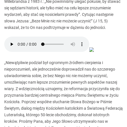
Willebrandsa z 1983 r.: „Nie powinniśmy ulegać pokusie, by stawać
się sędziami historii, ale tylko mieć na celu lepsze zrozumienie
wydarzeń, aby stać się nosicielami prawdy”. Cytując następnie
słowa Jezusa: „Beze Mnie nic nie możecie uczynić” (J 15, 5)
wskazał, że to On nas podtrzymuje w dążeniu do jedności.
„Niewątpliwie podział był ogromnym źródłem cierpienia i
nieporozumień, ale jednocześnie doprowadził nas do szczerego
uświadomienia sobie, że bez Niego nic nie możemy uczynić,
umożliwiając nam lepsze zrozumienie pewnych aspektów naszej
wiary. Z wdzięcznością uznajemy, że reformacja przyczyniła się do
przyznania bardziej centralnego miejsca Pismu Świętemu w życiu
Kościoła. Poprzez wspólne słuchanie Słowa Bożego w Piśmie
Świętym, dialog między Kościołem katolickim a Światową Federacją
Luterańską, którego 50-lecie obchodzimy, dokonał istotnych
kroków. Prośmy Pana, aby Jego Słowo utrzymywało nas w