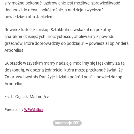
siły można pokonać, uzdrowienie jest możliwe, sprawiedliwość
dochodzi do głosu, pokój rośnie, a nadzieja zwycięża” –
powiedziała abp Jackelén.
Również katolicki biskup Sztokholmu wskazał na pokutny
charakter dzisiejszych uroczystości. „Ubolewamy z powodu
grzechów, które doprowadziły do podziału” – powiedział bp Anders
Arborelius.
„A przede wszystkim mamy nadzieję, modlimy się i tęsknimy za tą
doskonałą, widoczną jednością, która może przekonać świat, że
Zmartwychwstały Pan żyje i działa pośród nas” – powiedział bp
Arborelius.
ks. L. Gęsiak, Malmö /rv
Powered by
WPeMatico
Informacje KEP