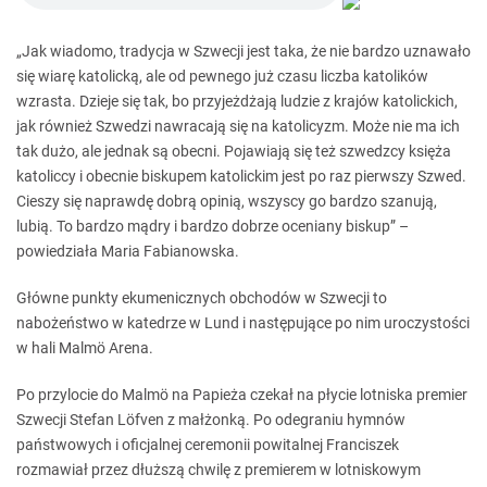
„Jak wiadomo, tradycja w Szwecji jest taka, że nie bardzo uznawało
się wiarę katolicką, ale od pewnego już czasu liczba katolików
wzrasta. Dzieje się tak, bo przyjeżdżają ludzie z krajów katolickich,
jak również Szwedzi nawracają się na katolicyzm. Może nie ma ich
tak dużo, ale jednak są obecni. Pojawiają się też szwedzcy księża
katoliccy i obecnie biskupem katolickim jest po raz pierwszy Szwed.
Cieszy się naprawdę dobrą opinią, wszyscy go bardzo szanują,
lubią. To bardzo mądry i bardzo dobrze oceniany biskup” –
powiedziała Maria Fabianowska.
Główne punkty ekumenicznych obchodów w Szwecji to
nabożeństwo w katedrze w Lund i następujące po nim uroczystości
w hali Malmö Arena.
Po przylocie do Malmö na Papieża czekał na płycie lotniska premier
Szwecji Stefan Löfven z małżonką. Po odegraniu hymnów
państwowych i oficjalnej ceremonii powitalnej Franciszek
rozmawiał przez dłuższą chwilę z premierem w lotniskowym