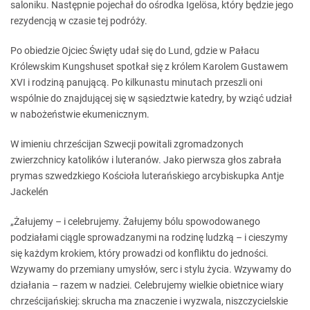
saloniku. Następnie pojechał do ośrodka Igelösa, który będzie jego
rezydencją w czasie tej podróży.
Po obiedzie Ojciec Święty udał się do Lund, gdzie w Pałacu
Królewskim Kungshuset spotkał się z królem Karolem Gustawem
XVI i rodziną panującą. Po kilkunastu minutach przeszli oni
wspólnie do znajdującej się w sąsiedztwie katedry, by wziąć udział
w nabożeństwie ekumenicznym.
W imieniu chrześcijan Szwecji powitali zgromadzonych
zwierzchnicy katolików i luteranów. Jako pierwsza głos zabrała
prymas szwedzkiego Kościoła luterańskiego arcybiskupka Antje
Jackelén
„Żałujemy – i celebrujemy. Żałujemy bólu spowodowanego
podziałami ciągle sprowadzanymi na rodzinę ludzką – i cieszymy
się każdym krokiem, który prowadzi od konfliktu do jedności.
Wzywamy do przemiany umysłów, serc i stylu życia. Wzywamy do
działania – razem w nadziei. Celebrujemy wielkie obietnice wiary
chrześcijańskiej: skrucha ma znaczenie i wyzwala, niszczycielskie