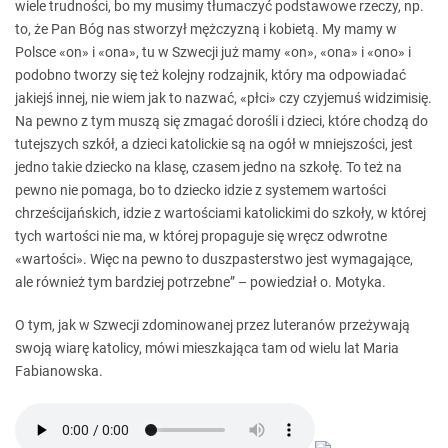
wiele trudności, bo my musimy tłumaczyć podstawowe rzeczy, np.
to, że Pan Bóg nas stworzył mężczyzną i kobietą. My mamy w
Polsce «on» i «ona», tu w Szwecji już mamy «on», «ona» i «ono» i
podobno tworzy się też kolejny rodzajnik, który ma odpowiadać
jakiejś innej, nie wiem jak to nazwać, «płci» czy czyjemuś widzimisię.
Na pewno z tym muszą się zmagać dorośli i dzieci, które chodzą do
tutejszych szkół, a dzieci katolickie są na ogół w mniejszości, jest
jedno takie dziecko na klasę, czasem jedno na szkołę. To też na
pewno nie pomaga, bo to dziecko idzie z systemem wartości
chrześcijańskich, idzie z wartościami katolickimi do szkoły, w której
tych wartości nie ma, w której propaguje się wręcz odwrotne
«wartości». Więc na pewno to duszpasterstwo jest wymagające,
ale również tym bardziej potrzebne” – powiedział o. Motyka.
O tym, jak w Szwecji zdominowanej przez luteranów przeżywają
swoją wiarę katolicy, mówi mieszkająca tam od wielu lat Maria
Fabianowska.