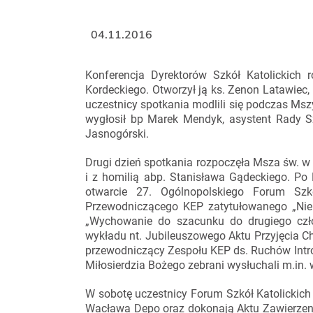
04.11.2016
Konferencja Dyrektorów Szkół Katolickich 
Kordeckiego. Otworzył ją ks. Zenon Latawiec,
uczestnicy spotkania modlili się podczas Mszy
wygłosił bp Marek Mendyk, asystent Rady Sz
Jasnogórski.
Drugi dzień spotkania rozpoczęła Msza św. w
i z homilią abp. Stanisława Gądeckiego. Po E
otwarcie 27. Ogólnopolskiego Forum Szk
Przewodniczącego KEP zatytułowanego „Nie
„Wychowanie do szacunku do drugiego człow
wykładu nt. Jubileuszowego Aktu Przyjęcia Chr
przewodniczący Zespołu KEP ds. Ruchów Intr
Miłosierdzia Bożego zebrani wysłuchali m.in.
W sobotę uczestnicy Forum Szkół Katolickic
Wacława Depo oraz dokonają Aktu Zawierzeni