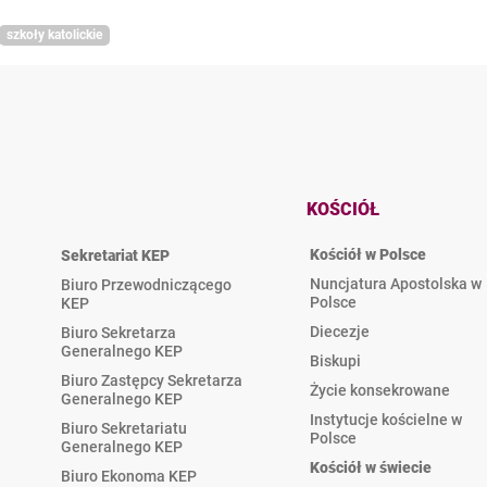
szkoły katolickie
KOŚCIÓŁ
Kościół w Polsce
Sekretariat KEP
Nuncjatura Apostolska w
Biuro Przewodniczącego
Polsce
KEP
Diecezje
Biuro Sekretarza
Generalnego KEP
Biskupi
Biuro Zastępcy Sekretarza
Życie konsekrowane
Generalnego KEP
Instytucje kościelne w
Biuro Sekretariatu
Polsce
Generalnego KEP
Kościół w świecie
Biuro Ekonoma KEP