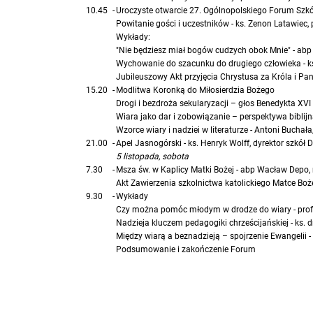
10.45
-
Uroczyste otwarcie 27. Ogólnopolskiego Forum Szkół
Powitanie gości i uczestników - ks. Zenon Latawiec
Wykłady:
"Nie będziesz miał bogów cudzych obok Mnie" - abp
Wychowanie do szacunku do drugiego człowieka - ks.
Jubileuszowy Akt przyjęcia Chrystusa za Króla i Pan
15.20
-
Modlitwa Koronką do Miłosierdzia Bożego
Drogi i bezdroża sekularyzacji – głos Benedykta XVI
Wiara jako dar i zobowiązanie – perspektywa biblijn
Wzorce wiary i nadziei w literaturze - Antoni Buchał
21.00
-
Apel Jasnogórski - ks. Henryk Wolff, dyrektor szkół D
5 listopada, sobota
7.30
-
Msza św. w Kaplicy Matki Bożej - abp Wacław Depo,
Akt Zawierzenia szkolnictwa katolickiego Matce Boż
9.30
-
Wykłady
Czy można pomóc młodym w drodze do wiary - prof.
Nadzieja kluczem pedagogiki chrześcijańskiej - ks. 
Między wiarą a beznadzieją – spojrzenie Ewangelii -
Podsumowanie i zakończenie Forum