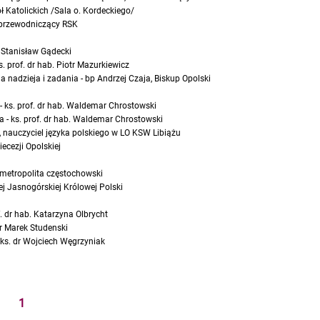
 Katolickich /Sala o. Kordeckiego/
, przewodniczący RSK
 Stanisław Gądecki
 prof. dr hab. Piotr Mazurkiewicz
a nadzieja i zadania - bp Andrzej Czaja, Biskup Opolski
 - ks. prof. dr hab. Waldemar Chrostowski
a - ks. prof. dr hab. Waldemar Chrostowski
a, nauczyciel języka polskiego w LO KSW Libiążu
iecezji Opolskiej
 metropolita częstochowski
ej Jasnogórskiej Królowej Polski
 dr hab. Katarzyna Olbrycht
dr Marek Studenski
 ks. dr Wojciech Węgrzyniak
1