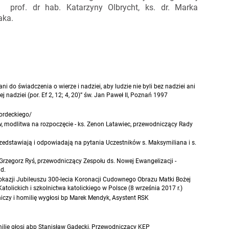
 prof. dr hab. Katarzyny Olbrycht, ks. dr. Marka
aka.
i do świadczenia o wierze i nadziei, aby ludzie nie byli bez nadziei ani
j nadziei (por. Ef 2, 12; 4, 20)” św. Jan Paweł II, Poznań 1997
Kordeckiego/
ów, modlitwa na rozpoczęcie - ks. Zenon Latawiec, przewodniczący Rady
zedstawiają i odpowiadają na pytania Uczestników s. Maksymiliana i s.
Grzegorz Ryś, przewodniczący Zespołu ds. Nowej Ewangelizacji -
d.
kazji Jubileuszu 300-lecia Koronacji Cudownego Obrazu Matki Bożej
atolickich i szkolnictwa katolickiego w Polsce (8 września 2017 r.)
niczy i homilię wygłosi bp Marek Mendyk, Asystent RSK
milię głosi abp Stanisław Gądecki, Przewodniczący KEP