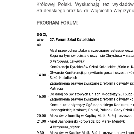
Królowej Polski. Wysłuchają też wykładów
Studenskiego oraz ks. dr. Wojciecha Węgrzyni
PROGRAM FORUM:
3-5 XI,
czw-
-
27. Forum Szkół Katolickich
sb
Myśl przewodnia „Jako chrześcijanie jesteście wezwan
Boga na tym świecie, ale uczyli się Chrystusa – nasze
3 listopada, czwartek
Konferencja Dyrektorów Szkół Katolickich /Sala o. 
Otwarcie Konferencji, przywitanie gości i uczestnik
14.00
-
Szkół Katolickich
Zagadnienia prawne związane z reformą oświaty, pr
Patrycja
Co dalej po Światowych Dniach Młodzieży 2016, bp 
16.00
-
Zagadnienia prawne związane z reformą oświaty - c.
Komunikat dotyczący Ogólnopolskiego Konkursu z o
Jasnogórskiej Królowej Polski, Patronki Rady Szkół K
20.00
-
Msza św. z homilią w Kaplicy Matki Bożej - przewod
21.00
-
Apel Jasnogórski - prowadzi bp Marek Mendyk
4 listopada, piątek
9.30
-
Msza św. w Kaplicy Matki Bożej - przewodniczy i ho