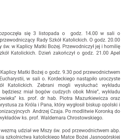
rozpoczęła się 3 listopada o godz. 14.00 w sali o
 przewodniczący Rady Szkół Katolickich. O godz. 20.00
 św. w Kaplicy Matki Bożej. Przewodniczył jej i homilię
kół Katolickich. Dzień zakończył o godz. 21.00 Apel
 Kaplicy Matki Bożej o godz. 9.30 pod przewodnictwem
ucharystii, w sali o. Kordeckiego nastąpiło uroczyste
ół Katolickich. Zebrani mogli wysłuchać wykładu
 będziesz miał bogów cudzych obok Mnie”, wykładu
ieka” ks. prof. dr hab. Piotra Mazurkiewicza oraz
ystusa za Króla i Pana, który wygłosił biskup opolski i
onizacyjncych Andrzej Czaja. Po modlitwie Koronką do
 wykładów ks. prof. Waldemara Chrostowskiego.
h wezmą udział we Mszy św. pod przewodnictwem abp.
a szkolnictwa katolickiego Matce Bożej Jasnogórskiej