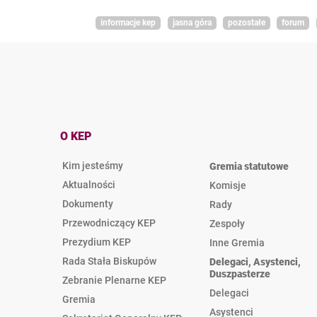
informacje kep
jasna góra
pozostałe
forum
O KEP
Kim jesteśmy
Gremia statutowe
Aktualności
Komisje
Dokumenty
Rady
Przewodniczący KEP
Zespoły
Prezydium KEP
Inne Gremia
Rada Stała Biskupów
Delegaci, Asystenci,
Duszpasterze
Zebranie Plenarne KEP
Delegaci
Gremia
Asystenci