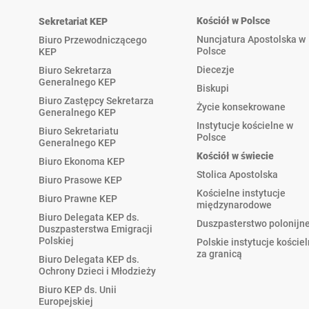
Kościół w Polsce
Sekretariat KEP
Nuncjatura Apostolska w
Biuro Przewodniczącego
Polsce
KEP
Diecezje
Biuro Sekretarza
Generalnego KEP
Biskupi
Biuro Zastępcy Sekretarza
Życie konsekrowane
Generalnego KEP
Instytucje kościelne w
Biuro Sekretariatu
Polsce
Generalnego KEP
Kościół w świecie
Biuro Ekonoma KEP
Stolica Apostolska
Biuro Prasowe KEP
Kościelne instytucje
Biuro Prawne KEP
międzynarodowe
Biuro Delegata KEP ds.
Duszpasterstwo polonijn
Duszpasterstwa Emigracji
Polskiej
Polskie instytucje koście
za granicą
Biuro Delegata KEP ds.
Ochrony Dzieci i Młodzieży
Biuro KEP ds. Unii
Europejskiej