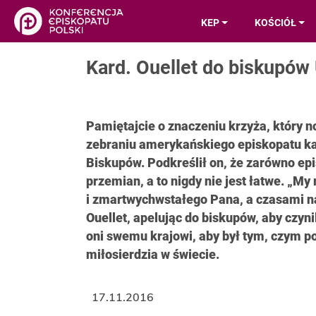
KEP
KOŚCIÓŁ
Kard. Ouellet do biskupów
Pamiętajcie o znaczeniu krzyża, który no
zebraniu amerykańskiego episkopatu kar
Biskupów. Podkreślił on, że zarówno epi
przemian, a to nigdy nie jest łatwe. 
i zmartwychwstałego Pana, a czasami n
Ouellet, apelując do biskupów, aby czyn
oni swemu krajowi, aby był tym, czym pow
miłosierdzia w świecie.
17.11.2016