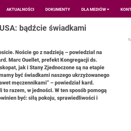
AKTUALNOŚCI
DOKUMENTY
DLA MEDIÓW
KON
 USA: bądźcie świadkami
T
sicie. Noście go z nadzieją – powiedział na
d. Marc Ouellet, prefekt Kongregacji ds.
skopat, jak i Stany Zjednoczone są na etapie
„My mamy być świadkami naszego ukrzyżowanego
awet męczennikami” – powiedział kard.
ili to razem, w jedności. W ten sposób pomogą
inien być: siłą pokoju, sprawiedliwości i