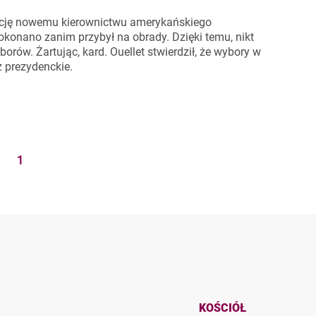
ulację nowemu kierownictwu amerykańskiego
okonano zanim przybył na obrady. Dzięki temu, nikt
orów. Żartując, kard. Ouellet stwierdził, że wybory w
ż prezydenckie.
1
KOŚCIÓŁ