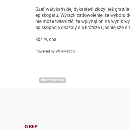
Szef watykańskiej dykasterii złożył też grat
episkopatu. Wyraził zadowolenie, że wyboru d
nie może twierdzić, że wpłynął on na wynik wyb
episkopacie okazały się krótsze i jaśniejsze ni
kb/ rv, cns
Powered by
WPeMatico
informacje kep
O KEP