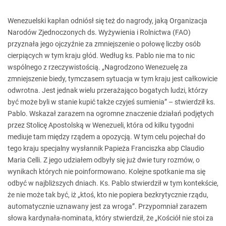
Wenezuelski kapłan odniósł się też do nagrody, jaką Organizacja
Narodów Zjednoczonych ds. Wyżywienia i Rolnictwa (FAO)
przyznała jego ojczyźnie za zmniejszenie o połowę liczby osób
cierpiących w tym kraju głód. Według ks. Pablo nie ma to nic
wspólnego z rzeczywistością. „Nagrodzono Wenezuelę za
zmniejszenie biedy, tymczasem sytuacja w tym kraju jest całkowicie
odwrotna. Jest jednak wielu przerażająco bogatych ludzi, którzy
być może byli w stanie kupić także czyjeś sumienia” – stwierdził ks.
Pablo. Wskazał zarazem na ogromne znaczenie działań podjętych
przez Stolicę Apostolską w Wenezueli, która od kilku tygodni
mediuje tam między rządem a opozycją. W tym celu pojechał do
tego kraju specjalny wysłannik Papieża Franciszka abp Claudio
Maria Celli. Z jego udziałem odbyły się już dwie tury rozmów, o
wynikach których nie poinformowano. Kolejne spotkanie ma się
odbyć w najbliższych dniach. Ks. Pablo stwierdził w tym kontekście,
że nie może tak być, iż „ktoś, kto nie popiera bezkrytycznie rządu,
automatycznie uznawany jest za wroga”. Przypomniał zarazem
słowa kardynała-nominata, który stwierdził, że „Kościół nie stoi za