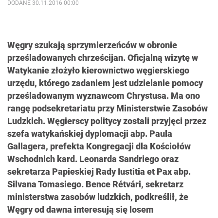
DODANE 30.11.2016 00:00
Węgry szukają sprzymierzeńców w obronie
prześladowanych chrześcijan. Oficjalną wizytę w
Watykanie złożyło kierownictwo węgierskiego
urzędu, którego zadaniem jest udzielanie pomocy
prześladowanym wyznawcom Chrystusa. Ma ono
rangę podsekretariatu przy Ministerstwie Zasobów
Ludzkich. Węgierscy politycy zostali przyjęci przez
szefa watykańskiej dyplomacji abp. Paula
Gallagera, prefekta Kongregacji dla Kościołów
Wschodnich kard. Leonarda Sandriego oraz
sekretarza Papieskiej Rady Iustitia et Pax abp.
Silvana Tomasiego. Bence Rétvári, sekretarz
ministerstwa zasobów ludzkich, podkreślił, że
Węgry od dawna interesują się losem