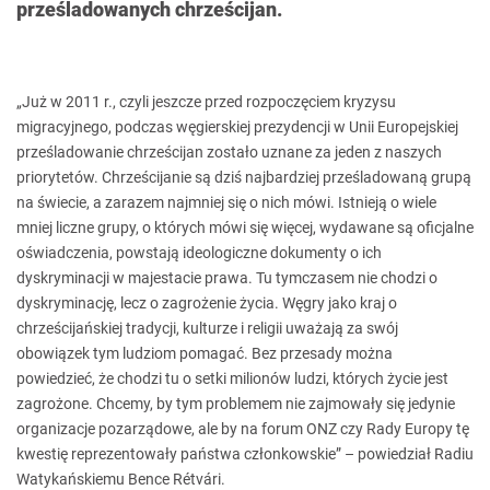
prześladowanych chrześcijan.
„Już w 2011 r., czyli jeszcze przed rozpoczęciem kryzysu
migracyjnego, podczas węgierskiej prezydencji w Unii Europejskiej
prześladowanie chrześcijan zostało uznane za jeden z naszych
priorytetów. Chrześcijanie są dziś najbardziej prześladowaną grupą
na świecie, a zarazem najmniej się o nich mówi. Istnieją o wiele
mniej liczne grupy, o których mówi się więcej, wydawane są oficjalne
oświadczenia, powstają ideologiczne dokumenty o ich
dyskryminacji w majestacie prawa. Tu tymczasem nie chodzi o
dyskryminację, lecz o zagrożenie życia. Węgry jako kraj o
chrześcijańskiej tradycji, kulturze i religii uważają za swój
obowiązek tym ludziom pomagać. Bez przesady można
powiedzieć, że chodzi tu o setki milionów ludzi, których życie jest
zagrożone. Chcemy, by tym problemem nie zajmowały się jedynie
organizacje pozarządowe, ale by na forum ONZ czy Rady Europy tę
kwestię reprezentowały państwa członkowskie” – powiedział Radiu
Watykańskiemu Bence Rétvári.