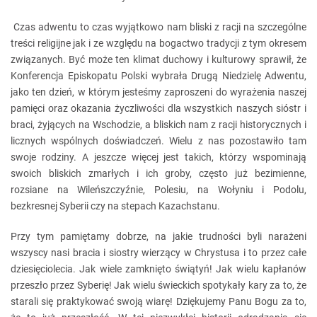
Czas adwentu to czas wyjątkowo nam bliski z racji na szczególne
treści religijne jak i ze względu na bogactwo tradycji z tym okresem
związanych. Być może ten klimat duchowy i kulturowy sprawił, że
Konferencja Episkopatu Polski wybrała Drugą Niedzielę Adwentu,
jako ten dzień, w którym jesteśmy zaproszeni do wyrażenia naszej
pamięci oraz okazania życzliwości dla wszystkich naszych sióstr i
braci, żyjących na Wschodzie, a bliskich nam z racji historycznych i
licznych wspólnych doświadczeń. Wielu z nas pozostawiło tam
swoje rodziny. A jeszcze więcej jest takich, którzy wspominają
swoich bliskich zmarłych i ich groby, często już bezimienne,
rozsiane na Wileńszczyźnie, Polesiu, na Wołyniu i Podolu,
bezkresnej Syberii czy na stepach Kazachstanu.
Przy tym pamiętamy dobrze, na jakie trudności byli narażeni
wszyscy nasi bracia i siostry wierzący w Chrystusa i to przez całe
dziesięciolecia. Jak wiele zamknięto świątyń! Jak wielu kapłanów
przeszło przez Syberię! Jak wielu świeckich spotykały kary za to, że
starali się praktykować swoją wiarę! Dziękujemy Panu Bogu za to,