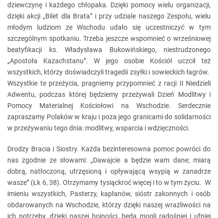
dziewczynę i każdego chłopaka. Dzięki pomocy wielu organizacji,
dzięki akcji „Bilet dla Brata” i przy udziale naszego Zespołu, wielu
młodym ludziom ze Wschodu udało się uczestniczyć w tym
szczególnym spotkaniu. Trzeba jeszcze wspomnieć o wrześniowej
beatyfikacji ks. Władysława Bukowińskiego, niestrudzonego
„Apostoła Kazachstanu”. W jego osobie Kościół uczcił też
wszystkich, którzy doświadczyli tragedii zsyłki i sowieckich łagrów.
Wszystkie te przeżycia, pragniemy przypomnieć z racji II Niedzieli
Adwentu, podczas której będziemy przeżywali Dzień Modlitwy i
Pomocy Materialnej Kościołowi na Wschodzie. Serdecznie
zapraszamy Polaków w kraju i poza jego granicami do solidarności
w przeżywaniu tego dnia: modlitwy, wsparcia i wdzięczności.
Drodzy Bracia i Siostry. Każda bezinteresowna pomoc powróci do
nas zgodnie ze słowami: „Dawajcie a będzie wam dane; miarą
dobrą, natłoczoną, utrzęsioną i opływającą wsypią w zanadrze
wasze” (Łk 6, 38). Otrzymamy tysiąckroć więcej i to w tym życiu. W
imieniu wszystkich, Pasterzy, kapłanów, sióstr zakonnych i osób
obdarowanych na Wschodzie, którzy dzięki naszej wrażliwości na
ich potrzeby, dzięki naszej hojności, będą mogli radośniej i ufniej