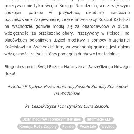
przeżywać nie tylko święta Bożego Narodzenia, ale z większym
spokojem patrzeć w przyszłość, składamy serdeczne
podziękowanie i zapewnienie, że wierni tworzący Kościół Katolicki
na Wschodzie, gorliwie modlą się za ofiarodawców w duchu
wdzięczności za przekazane ofiary. Przeżywany w Polsce i na
placówkach polonijnych „Dzień modlitwy i pomocy materialnej
Kościołowi na Wschodzie” tam, za wschodnią granicą, jest dniem
wdzięczności za tych, którzy pomagają duchowo i materialnie.
Błogosławionych Świąt Bożego Narodzenia i Szczęśliwego Nowego
Roku!
+ Antoni P. Dydycz
Przewodniczący Zespołu Pomocy Kościołowi
na Wschodzie
ks. Leszek Kryża TChr
Dyrektor Biura Zespołu
Dzień modlitwy i pomocy materialnej
Informacje KEP
Komisje, Rady, Zespoły
Pomoc
Pozostałe
Wschód