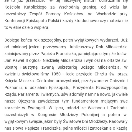
że to już przeszłość. W tej niezwykłej historii odradzania się
Kościoła Katolickiego za Wschodnią granicą, od wielu lat
uczestniczy Zespół Pomocy Kościołowi na Wschodzie przy
Konferencji Episkopatu Polski i każdy kto duchowo czy materialnie
to wielkie dzieło wspiera.
Dobiega końca rok szczególny, pełen wyjątkowych wydarzeń. Już
od minionej jesieni przeżywamy Jubileuszowy Rok Miłosierdzia
zainicjowany przez Papieża Franciszka, pamiętając o tym, że to św.
Jan Paweł II ogłosił Niedzielę Miłosierdzia i wyniósł na ołtarze św.
Siostrę Faustynę, zwaną Sekretarką Bożego Miłosierdzia. W
kwietniu świętowaliśmy 1050 - lecie przyjęcia Chrztu św. przez
Księcia Mieszka. Centralne uroczystości, przeżywane w Gnieźnie i
Poznaniu, u udziałem Episkopatu, Prezydenta Rzeczypospolitej,
Rządu, Parlamentu i wiernych, uświadomiły nam na nowo, jak wiele
nasza Ojczyzna zawdzięcza tym fundamentom mającym swe
korzenie w Ewangelii. W lipcu, młodzi ze Wschodu i Zachodu,
uczestniczyli w Kongresie Młodzieży Polonijnej a potem w
wyjątkowym święcie, jakim były Światowe Dni Młodzieży. Radowały
nas słowa Papieża Franciszka, pełne miłości i zatroskania o każdą