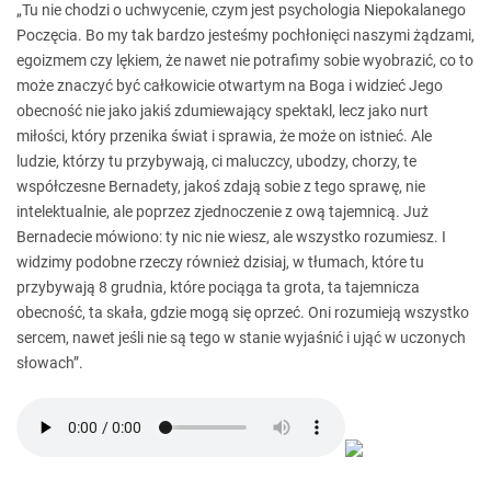
„Tu nie chodzi o uchwycenie, czym jest psychologia Niepokalanego
Poczęcia. Bo my tak bardzo jesteśmy pochłonięci naszymi żądzami,
egoizmem czy lękiem, że nawet nie potrafimy sobie wyobrazić, co to
może znaczyć być całkowicie otwartym na Boga i widzieć Jego
obecność nie jako jakiś zdumiewający spektakl, lecz jako nurt
miłości, który przenika świat i sprawia, że może on istnieć. Ale
ludzie, którzy tu przybywają, ci maluczcy, ubodzy, chorzy, te
współczesne Bernadety, jakoś zdają sobie z tego sprawę, nie
intelektualnie, ale poprzez zjednoczenie z ową tajemnicą. Już
Bernadecie mówiono: ty nic nie wiesz, ale wszystko rozumiesz. I
widzimy podobne rzeczy również dzisiaj, w tłumach, które tu
przybywają 8 grudnia, które pociąga ta grota, ta tajemnicza
obecność, ta skała, gdzie mogą się oprzeć. Oni rozumieją wszystko
sercem, nawet jeśli nie są tego w stanie wyjaśnić i ująć w uczonych
słowach”.