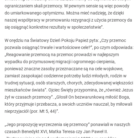
ograniczaniem skali przemocy. W pewnym sensie są więc powody
do umiarkowanego optymizmu. Można mieć nadzieję, że dzięki
naszej współpracy w promowaniu rezygnacji z użycia przemocy da
się osiągnąć konkretne rezultaty w społeczeństwie”.
W orędziu na Światowy Dzień Pokoju Papież pyta: „Czy przemoc
pozwala osiągnąć trwałe i wartościowe cele?”, po czym odpowiada:
„Reagowanie przemocą na przemoc prowadzi w najlepszym
wypadku do przymusowej migracji i ogromnego cierpienia,
ponieważ znaczne zasoby przeznaczane są na cele wojskowe,
zamiast zaspokajać codzienne potrzeby ludzi młodych, rodzin w
trudnej sytuacji, osób starszych, chorych, zdecydowanej większości
mieszkańców świata”. Ojciec Święty przypomina, że „również Jezus
żył w czasach przemocy”. „Głosił On bezwarunkową miłość Boga,
który przyjmuje i przebacza, a swoich uczniów nauczał, by miłowali
nieprzyjaciół (por. Mt 5, 44)”.
„Jego propozycję wyrzeczenia się przemocy” ponawiali w naszych
czasach Benedykt XVI, Matka Teresa czy Jan Paweł II.