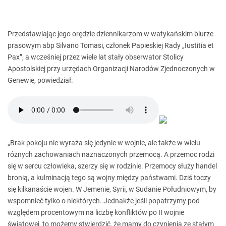
Przedstawiając jego orędzie dziennikarzom w watykańskim biurze
prasowym abp Silvano Tomasi, członek Papieskiej Rady „Iustitia et
Pax”, a wcześniej przez wiele lat stały obserwator Stolicy
Apostolskiej przy urzędach Organizacji Narodów Zjednoczonych w
Genewie, powiedział:
„Brak pokoju nie wyraża się jedynie w wojnie, ale także w wielu
różnych zachowaniach naznaczonych przemocą. A przemoc rodzi
się w sercu człowieka, szerzy się w rodzinie. Przemocy służy handel
bronią, a kulminacją tego są wojny między państwami. Dziś toczy
się kilkanaście wojen. W Jemenie, Syrii, w Sudanie Południowym, by
wspomnieć tylko o niektórych. Jednakże jeśli popatrzymy pod
względem procentowym na liczbę konfliktów po II wojnie
światowej, to możemy stwierdzić, że mamy do czynienia ze stałym