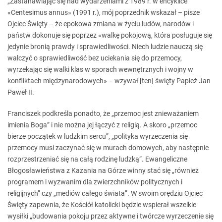
„Zastanawiając się nad wydarzeniami z 1989 r. w encyklice
«Centesimus annus» (1991 r.), mój poprzednik wskazał – pisze
Ojciec Święty – że epokowa zmiana w życiu ludów, narodów i
państw dokonuje się poprzez «walkę pokojową, która posługuje się
jedynie bronią prawdy i sprawiedliwości. Niech ludzie nauczą się
walczyć o sprawiedliwość bez uciekania się do przemocy,
wyrzekając się walki klas w sporach wewnętrznych i wojny w
konfliktach międzynarodowych» – wzywał [ten] święty Papież Jan
Paweł II.
Franciszek podkreśla ponadto, że „przemoc jest znieważaniem
imienia Boga” i nie można jej łączyć z religią. A skoro „przemoc
bierze początek w ludzkim sercu”, „polityka wyrzeczenia się
przemocy musi zaczynać się w murach domowych, aby następnie
rozprzestrzeniać się na całą rodzinę ludzką”. Ewangeliczne
Błogosławieństwa z Kazania na Górze winny stać się „również
programem i wyzwanim dla zwierzchników politycznych i
religijnych” czy „mediów całego świata”. W swoim orędziu Ojciec
Święty zapewnia, że Kościół katolicki będzie wspierał wszelkie
wysiłki „budowania pokoju przez aktywne i twórcze wyrzeczenie się