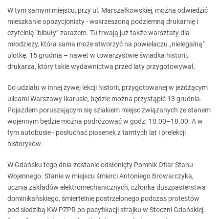
W tym samym miejscu, przy ul. Marszałkowskiej, można odwiedzić
mieszkanie opozycjonisty - wskrzeszoną podziemną drukarnię i
czytelnię “bibuły” zarazem. Tu trwają już także warsztaty dla
młodzieży, która sama może stworzyć na powielaczu „nielegalną”
ulotkę. 15 grudnia – nawet w towarzystwie świadka historii,
drukarza, który takie wydawnictwa przed laty przygotowywał.
Do udziału w innej żywej lekcji historii, przygotowanej w jeżdżącym
ulicami Warszawy Ikarusie, będzie można przystąpić 13 grudnia.
Pojazdem poruszającym się szlakiem miejsc związanych ze stanem
wojennym będzie można podróżować w godz. 10.00–18.00. A w
tym autobusie - posłuchać piosenek z tamtych lat i prelekcji
historyków.
W Gdańsku tego dnia zostanie odsłonięty Pomnik Ofiar Stanu
Wojennego. Stanie w miejscu śmierci Antoniego Browarczyka,
ucznia zakładów elektromechanicznych, członka duszpasterstwa
dominikańskiego, śmiertelnie postrzelonego podczas protestów
pod siedzibą KW PZPR po pacyfikacji strajku w Stoczni Gdańskiej.