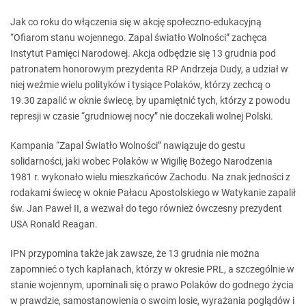
Jak co roku do włączenia się w akcję społeczno-edukacyjną
“Ofiarom stanu wojennego. Zapal światło Wolności” zachęca
Instytut Pamięci Narodowej. Akcja odbędzie się 13 grudnia pod
patronatem honorowym prezydenta RP Andrzeja Dudy, a udział w
niej weźmie wielu polityków i tysiące Polaków, którzy zechcą o
19.30 zapalić w oknie świecę, by upamiętnić tych, którzy z powodu
represji w czasie “grudniowej nocy” nie doczekali wolnej Polski.
Kampania “Zapal Światło Wolności” nawiązuje do gestu
solidarności, jaki wobec Polaków w Wigilię Bożego Narodzenia
1981 r. wykonało wielu mieszkańców Zachodu. Na znak jedności z
rodakami świecę w oknie Pałacu Apostolskiego w Watykanie zapalił
św. Jan Paweł II, a wezwał do tego również ówczesny prezydent
USA Ronald Reagan.
IPN przypomina także jak zawsze, że 13 grudnia nie można
zapomnieć o tych kapłanach, którzy w okresie PRL, a szczególnie w
stanie wojennym, upominali się o prawo Polaków do godnego życia
w prawdzie, samostanowienia o swoim losie, wyrażania poglądów i