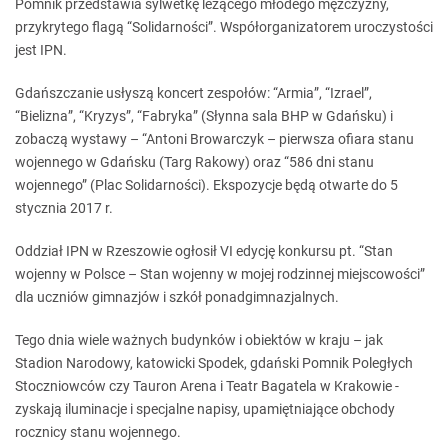
Pomnik przedstawia sylwetkę leżącego młodego mężczyzny,
przykrytego flagą “Solidarności”. Współorganizatorem uroczystości
jest IPN.
Gdańszczanie usłyszą koncert zespołów: “Armia”, “Izrael”,
“Bielizna”, “Kryzys”, “Fabryka” (Słynna sala BHP w Gdańsku) i
zobaczą wystawy – “Antoni Browarczyk – pierwsza ofiara stanu
wojennego w Gdańsku (Targ Rakowy) oraz “586 dni stanu
wojennego” (Plac Solidarności). Ekspozycje będą otwarte do 5
stycznia 2017 r.
Oddział IPN w Rzeszowie ogłosił VI edycję konkursu pt. “Stan
wojenny w Polsce – Stan wojenny w mojej rodzinnej miejscowości”
dla uczniów gimnazjów i szkół ponadgimnazjalnych.
Tego dnia wiele ważnych budynków i obiektów w kraju – jak
Stadion Narodowy, katowicki Spodek, gdański Pomnik Poległych
Stoczniowców czy Tauron Arena i Teatr Bagatela w Krakowie -
zyskają iluminacje i specjalne napisy, upamiętniające obchody
rocznicy stanu wojennego.