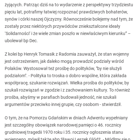
żyjących. Patrząc dziś na to wydarzenie z perspektywy trzydziestu
pięciu lat, potrafimy łatwiej rozpoznać prawdziwych bohaterów,
synów i córki naszej Ojczyzny. Równocześnie bolejemy nad tym, że
zostały przez niektórych przywódców zniekształcone ideały
‘Solidarności’ i że wiele zmian poszło w niewłaściwym kierunku” –
ubolewał bp Dec.
Z kolei bp Henryk Tomasik z Radomia zauważył, że stan wojenny
jest ostrzeżeniem, jak daleko mogą prowadzić podziały wśród
Polaków. Wystosował też prośbę do polityków, "by nie służyli
podziałom". - Polityka to troska o dobro wspólne, która zakłada
współpracę, szukanie rozwiązań. Wielka prośba do polityków, by
szukali rozwiązań w zgodzie i z zachowaniem kultury. To również
prośba, abyśmy w parafiach budowali jedność, nie szukali
argumentów przeciwko innej grupie, czy osobom - stwierdził.
O tym, że na Pomorzu Gdańskim w dniach Adwentu wypełniany
jest szczególny obowiązek narodowej pamięci o 46. rocznicy
grudniowej tragedii 1970 roku i 35. rocznicy ogłoszenia stanu
wojennego, mówił także abp Sławoj Leszek Głódź. - Módlmy się o