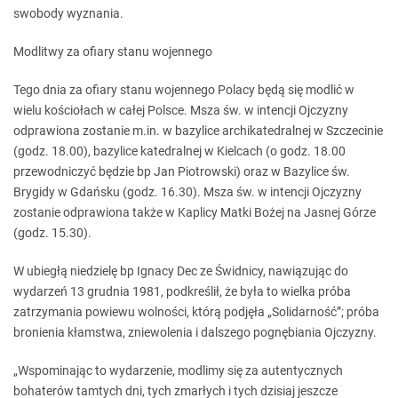
swobody wyznania.
Modlitwy za ofiary stanu wojennego
Tego dnia za ofiary stanu wojennego Polacy będą się modlić w
wielu kościołach w całej Polsce. Msza św. w intencji Ojczyzny
odprawiona zostanie m.in. w bazylice archikatedralnej w Szczecinie
(godz. 18.00), bazylice katedralnej w Kielcach (o godz. 18.00
przewodniczyć będzie bp Jan Piotrowski) oraz w Bazylice św.
Brygidy w Gdańsku (godz. 16.30). Msza św. w intencji Ojczyzny
zostanie odprawiona także w Kaplicy Matki Bożej na Jasnej Górze
(godz. 15.30).
W ubiegłą niedzielę bp Ignacy Dec ze Świdnicy, nawiązując do
wydarzeń 13 grudnia 1981, podkreślił, że była to wielka próba
zatrzymania powiewu wolności, którą podjęła „Solidarność”; próba
bronienia kłamstwa, zniewolenia i dalszego pognębiania Ojczyzny.
„Wspominając to wydarzenie, modlimy się za autentycznych
bohaterów tamtych dni, tych zmarłych i tych dzisiaj jeszcze