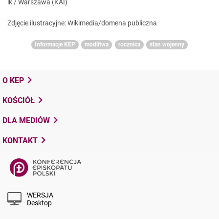
lk / Warszawa (KAI)
Zdjęcie ilustracyjne: Wikimedia/domena publiczna
Informacje KEP
modlitwa
rocznica
stan wojenny
O KEP
KOŚCIÓŁ
DLA MEDIÓW
KONTAKT
WERSJA
Desktop