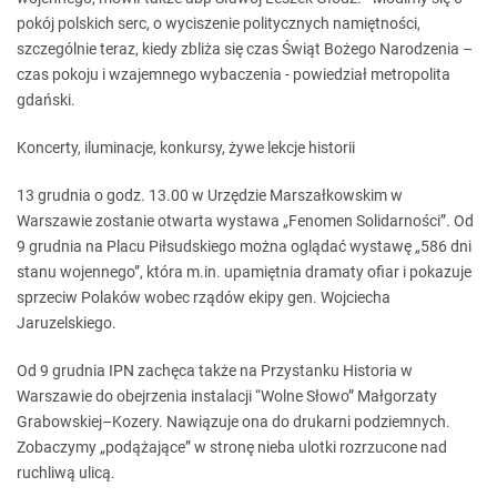
pokój polskich serc, o wyciszenie politycznych namiętności,
szczególnie teraz, kiedy zbliża się czas Świąt Bożego Narodzenia –
czas pokoju i wzajemnego wybaczenia - powiedział metropolita
gdański.
Koncerty, iluminacje, konkursy, żywe lekcje historii
13 grudnia o godz. 13.00 w Urzędzie Marszałkowskim w
Warszawie zostanie otwarta wystawa „Fenomen Solidarności”. Od
9 grudnia na Placu Piłsudskiego można oglądać wystawę „586 dni
stanu wojennego”, która m.in. upamiętnia dramaty ofiar i pokazuje
sprzeciw Polaków wobec rządów ekipy gen. Wojciecha
Jaruzelskiego.
Od 9 grudnia IPN zachęca także na Przystanku Historia w
Warszawie do obejrzenia instalacji “Wolne Słowo” Małgorzaty
Grabowskiej–Kozery. Nawiązuje ona do drukarni podziemnych.
Zobaczymy „podążające” w stronę nieba ulotki rozrzucone nad
ruchliwą ulicą.