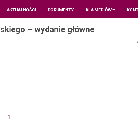
AKTUALNOŚCI
DOKUMENTY
DLA MEDIÓW
KON
ńskiego – wydanie główne
T
1