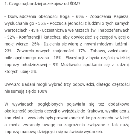
1. Czego najbardziej oczekujesz od ŚDM?
- Doświadczenia obecności Boga - 69% - Zobaczenia Papieża,
wysłuchania go - 55% - Poczucia jedności z ludźmi o tych samych
wartościach - 43% - Uczestnictwa we Mszach św. i nabożeństwach
- 32% - Konferencji i katechez, aby dowiedzieć się czegoś więcej o
mojej wierze - 25% - Dzielenia się wiarą z innymi młodymi ludźmi -
23% - Zawarcia nowych znajomości - 17% - Zabawy, zwiedzania,
mile spędzonego czasu - 15% - Ekscytacji z bycia częścią wielkiej
imprezy młodzieżowej - 9% Możliwości spotkania się z ludźmi,
których lubię - 5%
UWAGA: Badani mogli wybrać trzy odpowiedzi, dlatego częstości
nie sumują się do 100%
W wywiadach pogłębionych pojawiała się też dodatkowa
okoliczność podjęcia decyzji o wyjeździe do Krakowa, wynikająca z
kontekstu ─ wywiady były prowadzone krótko po zamachu w Nicei,
a media zwracały uwagę na zagrożenia związane z tak dużą
imprezą masową dziejących się na świecie wydarzeń.