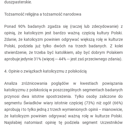
duszpasterskie.
Tożsamość religijna a tożsamość narodowa
Ponad 90% badanych zgadza się (raczej lub zdecydowanie) z
opinią, że katolicyzm jest bardzo ważną częścią kultury Polski.
Zdanie, że katolicyzm powinien odgrywać większą rolę w kulturze
Polski, podziela już tylko dwóch na trzech badanych. Z kolei
stwierdzenie, że trzeba być katolikiem, aby być dobrym Polakiem
aprobuje jedynie 31% (więcej ─ 44% ─ jest zaś przeciwnego zdania).
4. Opinie o związkach katolicyzmu z polskością
Analiza zróżnicowania poglądów w kwestiach powiązania
katolicyzmu z polskością w poszczególnych segmentach badanych
przynosi dwa istotne spostrzeżenia. Tylko osoby zaliczone do
segmentu Świadków wiary istotnie częściej (73%) niż ogół (66%)
aprobują i to tylko jedną z trzech wymienionych opinii – mianowicie,
że katolicyzm powinien odgrywać ważną rolę w kulturze Polski.
Najsłabiej natomiast opinię tę podziela segment Uczestników