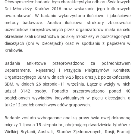
Głównym celem badania była charakterystyka odbioru Światowych
Dni Młodzieży Kraków 2016 oraz wskazanie jego kulturowych
uwarunkowań. W badaniu wykorzystano ilościowe i jakościowe
metody badawcze. Analiza ilościowa struktury zbiorowości
uczestników zarejestrowanych przez organizatorów miała na celu
określenie skali uczestnictwa polskiej młodzieży w poszczególnych
diecezjach (Dni w Diecezjach) oraz w spotkaniu z papieżem w
Krakowie.
Badania ankietowe przeprowadzono za pośrednictwem
Departamentu Rejestracji i Przyjęcia Pielgrzymów Komitetu
Organizacyjnego ŚDM w dniach 9-25 lipca oraz już po zakończeniu
ŚDM, w dniach 26 sierpnia–11 września. Łącznie wzięły w nich
udział 3142 osoby. Ponadto przeprowadzono ponad 40
pogłębionych wywiadów indywidualnych w pięciu diecezjach, a
także 12 pogłębionych wywiadów grupowych.
Badanie zostało wzbogacone analizą prasy światowej dokonaną
między 1 lipca a 15 sierpnia br., obejmującą dwadzieścia tytułów z
Wielkiej Brytanii, Australii, Stanów Zjednoczonych, Rosji, Francji,