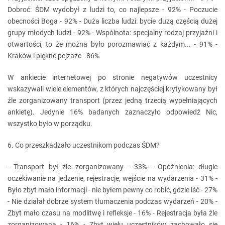
Dobroć: ŚDM wydobył z ludzi to, co najlepsze - 92% - Poczucie
obecności Boga - 92% - Duża liczba ludzi: bycie dużą częścią dużej
grupy młodych ludzi - 92% - Wspólnota: specjalny rodzaj przyjaźni i
otwartości, to że można było porozmawiać z każdym... - 91% -
Kraków i piękne pejzaże - 86%
W ankiecie internetowej po stronie negatywów uczestnicy
wskazywali wiele elementów, z których najczęściej krytykowany był
źle zorganizowany transport (przez jedną trzecią wypełniających
ankietę). Jedynie 16% badanych zaznaczyło odpowiedź Nic,
wszystko było w porządku.
6. Co przeszkadzało uczestnikom podczas ŚDM?
- Transport był źle zorganizowany - 33% - Opóźnienia: długie
oczekiwanie na jedzenie, rejestracje, wejście na wydarzenia - 31% -
Było zbyt mało informacji - nie byłem pewny co robić, gdzie iść - 27%
- Nie działał dobrze system tłumaczenia podczas wydarzeń - 20% -
Zbyt mało czasu na modlitwę i refleksje - 16% - Rejestracja była źle
zorganizowana - 16% - Zbyt wielu uczestników zachowało się