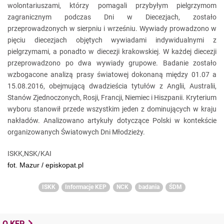
wolontariuszami, którzy pomagali przybyłym pielgrzymom
zagranicznym podczas Dni w Diecezjach, zostało
przeprowadzonych w sierpniu i wrześniu. Wywiady prowadzono w
pięciu diecezjach objętych wywiadami indywidualnymi z
pielgrzymami, a ponadto w diecezji krakowskiej. W każdej diecezji
przeprowadzono po dwa wywiady grupowe. Badanie zostało
wzbogacone analizą prasy światowej dokonaną między 01.07 a
15.08.2016, obejmującą dwadzieścia tytułów z Anglii, Australii,
Stanów Zjednoczonych, Rosji, Francji, Niemiec i Hiszpanii. Kryterium
wyboru stanowił przede wszystkim jeden z dominujących w kraju
nakładów. Analizowano artykuły dotyczące Polski w kontekście
organizowanych Światowych Dni Młodzieży.
ISKK,NSK/KAI
fot. Mazur / episkopat.pl
ISKK
Informacje KEP
NCK
badania
ŚDM
O KEP