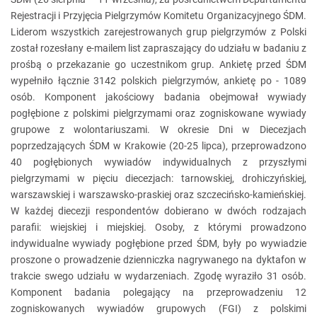
Rejestracji i Przyjęcia Pielgrzymów Komitetu Organizacyjnego ŚDM.
Liderom wszystkich zarejestrowanych grup pielgrzymów z Polski
został rozesłany e-mailem list zapraszający do udziału w badaniu z
prośbą o przekazanie go uczestnikom grup. Ankietę przed ŚDM
wypełniło łącznie 3142 polskich pielgrzymów, ankietę po - 1089
osób. Komponent jakościowy badania obejmował wywiady
pogłębione z polskimi pielgrzymami oraz zogniskowane wywiady
grupowe z wolontariuszami. W okresie Dni w Diecezjach
poprzedzających ŚDM w Krakowie (20-25 lipca), przeprowadzono
40 pogłębionych wywiadów indywidualnych z przyszłymi
pielgrzymami w pięciu diecezjach: tarnowskiej, drohiczyńskiej,
warszawskiej i warszawsko-praskiej oraz szczecińsko-kamieńskiej.
W każdej diecezji respondentów dobierano w dwóch rodzajach
parafii: wiejskiej i miejskiej. Osoby, z którymi prowadzono
indywidualne wywiady pogłębione przed ŚDM, były po wywiadzie
proszone o prowadzenie dzienniczka nagrywanego na dyktafon w
trakcie swego udziału w wydarzeniach. Zgodę wyraziło 31 osób.
Komponent badania polegający na przeprowadzeniu 12
zogniskowanych wywiadów grupowych (FGI) z polskimi