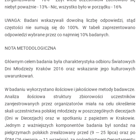
niebyt poważnie - 13% - Nic, wszystko było w porządku - 16%
UWAGA: Badani wskazywali dowolną liczbę odpowiedzi, stąd
częstości nie sumują się do 100%. W tabeli zaprezentowano
odpowiedzi wybrane przez co najmniej 10% badanych.
NOTA METODOLOGICZNA
Głównym celem badania była charakterystyka odbioru Światowych
Dni Młodzieży Kraków 2016 oraz wskazanie jego kulturowych
uwarunkowań.
W badaniu wykorzystano ilościowe i jakościowe metody badawcze.
Analiza ilościowa struktury zbiorowości uczestników
zarejestrowanych przez organizatorów miała na celu określenie
skali uczestnictwa polskiej młodzieży w poszczególnych diecezjach
(Dni w Diecezjach) oraz w spotkaniu z papieżem w Krakowie.
Jednym z ważniejszych komponentów badania był sondaż na
pielgrzymach polskich zrealizowany przed (9 ─ 25 lipca) oraz po
ŚDM (26 sierpnia ─ 11 września), za pośrednictwem Departamentu