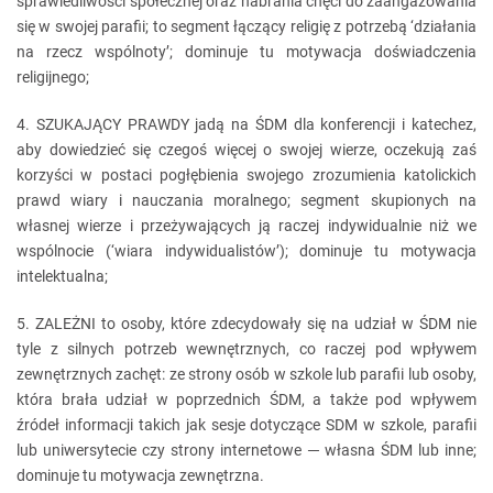
sprawiedliwości społecznej oraz nabrania chęci do zaangażowania
się w swojej parafii; to segment łączący religię z potrzebą ‘działania
na rzecz wspólnoty’; dominuje tu motywacja doświadczenia
religijnego;
4. SZUKAJĄCY PRAWDY jadą na ŚDM dla konferencji i katechez,
aby dowiedzieć się czegoś więcej o swojej wierze, oczekują zaś
korzyści w postaci pogłębienia swojego zrozumienia katolickich
prawd wiary i nauczania moralnego; segment skupionych na
własnej wierze i przeżywających ją raczej indywidualnie niż we
wspólnocie (‘wiara indywidualistów’); dominuje tu motywacja
intelektualna;
5. ZALEŻNI to osoby, które zdecydowały się na udział w ŚDM nie
tyle z silnych potrzeb wewnętrznych, co raczej pod wpływem
zewnętrznych zachęt: ze strony osób w szkole lub parafii lub osoby,
która brała udział w poprzednich ŚDM, a także pod wpływem
źródeł informacji takich jak sesje dotyczące SDM w szkole, parafii
lub uniwersytecie czy strony internetowe ─ własna ŚDM lub inne;
dominuje tu motywacja zewnętrzna.