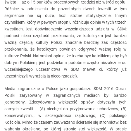
święta ─ aż o 15 punktów procentowych rzadziej niż wśród ogółu.
Różnice w odniesieniu do pozostałych dwóch kwestii w tym
segmencie nie są duże, lecz istotne statystycznie: Innym
czynnikiem, który w pewnym stopniu różnicuje opinie w tych trzech
kwestiach, jest doświadczenie wcześniejszego udziału w ŚDM:
podnosi nieco częstość przekonania, że katolicyzm jest bardzo
ważną częścią kultury Polski, znacznie bardziej zaś częstość
przekonania, że katolicyzm powinien odgrywać ważną rolę w
kulturze Polski. Natomiast opinia, że trzeba być katolikiem, aby być
dobrym Polakiem, jest podzielana podobnie często niezależnie od
wcześniejszego uczestnictwa w ŚDM (nawet ci, którzy już
uczestniczyli, wyrażają ją nieco rzadziej).
Media zagraniczne o Polsce jako gospodarzu ŚDM 2016 Obraz
Polski zarysowany w zagranicznych mediach był bardzo
jednorodny. Zdecydowana większość opisów dotyczyła tych
samych kwestii – (A) niechęci do przyjmowania uchodźców; (B)
konserwatyzmu, w szczególności rządowego; (C) polskiego
Kościoła. Mimo że czasem zauważano ścieranie się stronnictw, bez
wahania określano, po której stronie stoi większość. W prasie