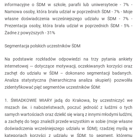
informacyjne o ŚDM w szkole, parafii lub uniwersytecie - 7% -
Namowa osoby, która brała udział w poprzednich ŚDM - 7% - Moje
własne doświadczenia wcześniejszego udziału w ŚDM - 7% -
Prezentacja osoby, która brała udział w poprzednich ŚDM - 5% -
Żadne z powyższych - 31%
Segmentacja polskich uczestników ŚDM
Na podstawie rozkładów odpowiedzi na trzy pytania ankiety
internetowej ─ dotyczące motywacji, oczekiwanych korzyści oraz
zachęt do udziału w ŚDM – dokonano segmentacji badanych.
Analiza statystyczna (hierarchiczna analiza skupień) pozwoliła
zidentyfikować pięć segmentów uczestników ŚDM:
1. ŚWIADKOWIE WIARY jadą do Krakowa, by uczestniczyć we
mszach św. i nabożeństwach, poczuć jedność z ludźmi o tych
samych wartościach oraz dzielić się wiarą z innymi młodymi ludźmi,
a zachętę do tego znaleźli przede wszystkim w sobie (moje własne
doświadczenia wcześniejszego udziału w ŚDM); rzadziej myślą w
kategoriach korzyści z udziału w ŚDM; to segment, któremu