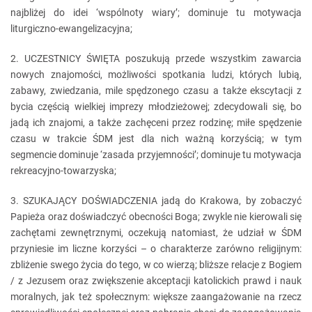
najbliżej do idei ‘wspólnoty wiary’; dominuje tu motywacja
liturgiczno-ewangelizacyjna;
2. UCZESTNICY ŚWIĘTA poszukują przede wszystkim zawarcia
nowych znajomości, możliwości spotkania ludzi, których lubią,
zabawy, zwiedzania, mile spędzonego czasu a także ekscytacji z
bycia częścią wielkiej imprezy młodzieżowej; zdecydowali się, bo
jadą ich znajomi, a także zachęceni przez rodzinę; miłe spędzenie
czasu w trakcie ŚDM jest dla nich ważną korzyścią; w tym
segmencie dominuje ‘zasada przyjemności’; dominuje tu motywacja
rekreacyjno-towarzyska;
3. SZUKAJĄCY DOŚWIADCZENIA jadą do Krakowa, by zobaczyć
Papieża oraz doświadczyć obecności Boga; zwykle nie kierowali się
zachętami zewnętrznymi, oczekują natomiast, że udział w ŚDM
przyniesie im liczne korzyści – o charakterze zarówno religijnym:
zbliżenie swego życia do tego, w co wierzą; bliższe relacje z Bogiem
/ z Jezusem oraz zwiększenie akceptacji katolickich prawd i nauk
moralnych, jak też społecznym: większe zaangażowanie na rzecz