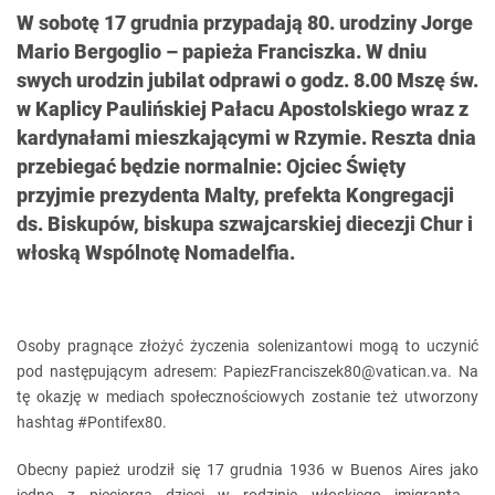
W sobotę 17 grudnia przypadają 80. urodziny Jorge
Mario Bergoglio – papieża Franciszka. W dniu
swych urodzin jubilat odprawi o godz. 8.00 Mszę św.
w Kaplicy Paulińskiej Pałacu Apostolskiego wraz z
kardynałami mieszkającymi w Rzymie. Reszta dnia
przebiegać będzie normalnie: Ojciec Święty
przyjmie prezydenta Malty, prefekta Kongregacji
ds. Biskupów, biskupa szwajcarskiej diecezji Chur i
włoską Wspólnotę Nomadelfia.
Osoby pragnące złożyć życzenia solenizantowi mogą to uczynić
pod następującym adresem: PapiezFranciszek80@vatican.va. Na
tę okazję w mediach społecznościowych zostanie też utworzony
hashtag #Pontifex80.
Obecny papież urodził się 17 grudnia 1936 w Buenos Aires jako