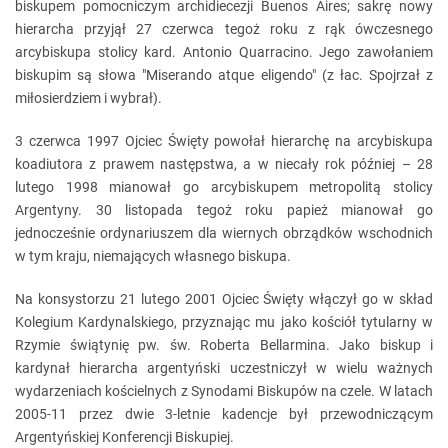
biskupem pomocniczym archidiecezji Buenos Aires; sakrę nowy
hierarcha przyjął 27 czerwca tegoż roku z rąk ówczesnego
arcybiskupa stolicy kard. Antonio Quarracino. Jego zawołaniem
biskupim są słowa "Miserando atque eligendo" (z łac. Spojrzał z
miłosierdziem i wybrał).
3 czerwca 1997 Ojciec Święty powołał hierarchę na arcybiskupa
koadiutora z prawem następstwa, a w niecały rok później – 28
lutego 1998 mianował go arcybiskupem metropolitą stolicy
Argentyny. 30 listopada tegoż roku papież mianował go
jednocześnie ordynariuszem dla wiernych obrządków wschodnich
w tym kraju, niemających własnego biskupa.
Na konsystorzu 21 lutego 2001 Ojciec Święty włączył go w skład
Kolegium Kardynalskiego, przyznając mu jako kościół tytularny w
Rzymie świątynię pw. św. Roberta Bellarmina. Jako biskup i
kardynał hierarcha argentyński uczestniczył w wielu ważnych
wydarzeniach kościelnych z Synodami Biskupów na czele. W latach
2005-11 przez dwie 3-letnie kadencje był przewodniczącym
Argentyńskiej Konferencji Biskupiej.