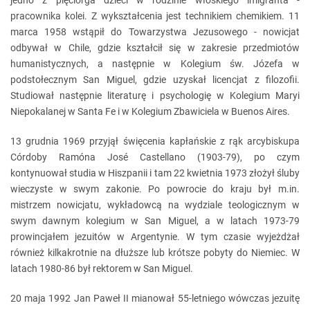
jedno z pięciorga dzieci w rodzinie włoskiego imigranta -
pracownika kolei. Z wykształcenia jest technikiem chemikiem. 11
marca 1958 wstąpił do Towarzystwa Jezusowego - nowicjat
odbywał w Chile, gdzie kształcił się w zakresie przedmiotów
humanistycznych, a następnie w Kolegium św. Józefa w
podstołecznym San Miguel, gdzie uzyskał licencjat z filozofii.
Studiował następnie literaturę i psychologię w Kolegium Maryi
Niepokalanej w Santa Fe i w Kolegium Zbawiciela w Buenos Aires.
13 grudnia 1969 przyjął święcenia kapłańskie z rąk arcybiskupa
Córdoby Ramóna José Castellano (1903-79), po czym
kontynuował studia w Hiszpanii i tam 22 kwietnia 1973 złożył śluby
wieczyste w swym zakonie. Po powrocie do kraju był m.in.
mistrzem nowicjatu, wykładowcą na wydziale teologicznym w
swym dawnym kolegium w San Miguel, a w latach 1973-79
prowincjałem jezuitów w Argentynie. W tym czasie wyjeżdżał
również kilkakrotnie na dłuższe lub krótsze pobyty do Niemiec. W
latach 1980-86 był rektorem w San Miguel.
20 maja 1992 Jan Paweł II mianował 55-letniego wówczas jezuitę