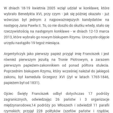
W dniach 18-19 kwietnia 2005 wziął udział w konklawe, które
wybrało Benedykta XVI, przy czym - jak się później okazało - już
wówczas był jednym z najpoważniejszych kandydatów na
następcę Jana Pawła II. To, co nie doszło do skutku wtedy, stało się
rzeczywistością na następnym konklawe - w dniach 12-13 marca
2013, które wybrało go nowym biskupem Rzymu. Uroczyste objęcie
urzędu nastąpiło 19 tegoż miesiąca.
Argentyńczyk jako pierwszy papież przyjął imię Franciszek i jest
również pierwszym jezuitą na Tronie Piotrowym, a zarazem
pierwszym papieżem-zakonnikiem od ponad półtora stulecia.
Poprzednim biskupem Rzymu, który wcześniej należał do jakiegoś
zakonu, był kameduła Grzegorz XVI (żył w latach 1765-1846,
papieżem był od 1831).
Ojciec Święty Franciszek odbył dotychczas 17 podróży
zagranicznych, odwiedzając 26 państw i 3 organizacje
międzynarodowe,14 podróży po Włoszech i odwiedził 11 parafii
rzymskich; przyjął 228 polityków (szefów państw i rządów,