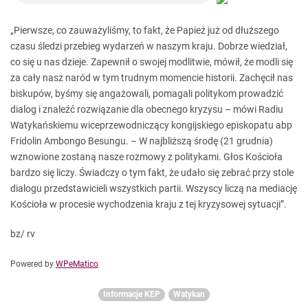
„Pierwsze, co zauważyliśmy, to fakt, że Papież już od dłuższego
czasu śledzi przebieg wydarzeń w naszym kraju. Dobrze wiedział,
co się u nas dzieje. Zapewnił o swojej modlitwie, mówił, że modli się
za cały nasz naród w tym trudnym momencie historii. Zachęcił nas
biskupów, byśmy się angażowali, pomagali politykom prowadzić
dialog i znaleźć rozwiązanie dla obecnego kryzysu – mówi Radiu
Watykańskiemu wiceprzewodniczący kongijskiego episkopatu abp
Fridolin Ambongo Besungu. – W najbliższą środę (21 grudnia)
wznowione zostaną nasze rozmowy z politykami. Głos Kościoła
bardzo się liczy. Świadczy o tym fakt, że udało się zebrać przy stole
dialogu przedstawicieli wszystkich partii. Wszyscy liczą na mediację
Kościoła w procesie wychodzenia kraju z tej kryzysowej sytuacji”.
bz/ rv
Powered by
WPeMatico
Informacje KEP
Watykan