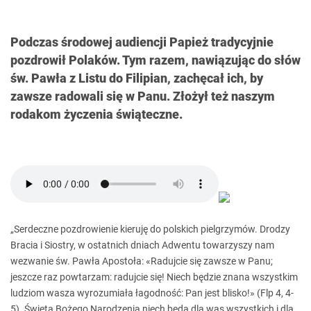
Podczas środowej audiencji Papież tradycyjnie
pozdrowił Polaków. Tym razem, nawiązując do słów
św. Pawła z Listu do Filipian, zachęcał ich, by
zawsze radowali się w Panu. Złożył też naszym
rodakom życzenia świąteczne.
„Serdeczne pozdrowienie kieruję do polskich pielgrzymów. Drodzy
Bracia i Siostry, w ostatnich dniach Adwentu towarzyszy nam
wezwanie św. Pawła Apostoła: «Radujcie się zawsze w Panu;
jeszcze raz powtarzam: radujcie się! Niech będzie znana wszystkim
ludziom wasza wyrozumiała łagodność: Pan jest blisko!» (Flp 4, 4-
5). Święta Bożego Narodzenia niech będą dla was wszystkich i dla