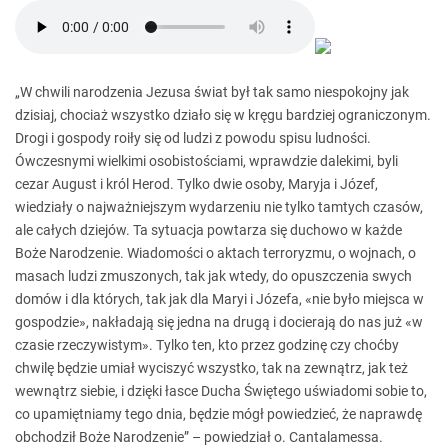
„W chwili narodzenia Jezusa świat był tak samo niespokojny jak
dzisiaj, chociaż wszystko działo się w kręgu bardziej ograniczonym.
Drogi i gospody roiły się od ludzi z powodu spisu ludności.
Ówczesnymi wielkimi osobistościami, wprawdzie dalekimi, byli
cezar August i król Herod. Tylko dwie osoby, Maryja i Józef,
wiedziały o najważniejszym wydarzeniu nie tylko tamtych czasów,
ale całych dziejów. Ta sytuacja powtarza się duchowo w każde
Boże Narodzenie. Wiadomości o aktach terroryzmu, o wojnach, o
masach ludzi zmuszonych, tak jak wtedy, do opuszczenia swych
domów i dla których, tak jak dla Maryi i Józefa, «nie było miejsca w
gospodzie», nakładają się jedna na drugą i docierają do nas już «w
czasie rzeczywistym». Tylko ten, kto przez godzinę czy choćby
chwilę będzie umiał wyciszyć wszystko, tak na zewnątrz, jak też
wewnątrz siebie, i dzięki łasce Ducha Świętego uświadomi sobie to,
co upamiętniamy tego dnia, będzie mógł powiedzieć, że naprawdę
obchodził Boże Narodzenie” – powiedział o. Cantalamessa.