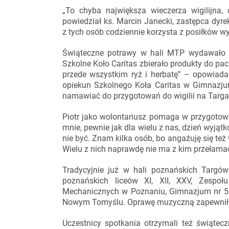
„To chyba największa wieczerza wigilijna
powiedział ks. Marcin Janecki, zastępca dyrek
z tych osób codziennie korzysta z posiłków w
Świąteczne potrawy w hali MTP wydawało p
Szkolne Koło Caritas zbierało produkty do pac
przede wszystkim ryż i herbatę” – opowiada 
opiekun Szkolnego Koła Caritas w Gimnazjum
namawiać do przygotowań do wigilii na Targac
Piotr jako wolontariusz pomaga w przygotowa
mnie, pewnie jak dla wielu z nas, dzień wyjątk
nie być. Znam kilka osób, bo angażuję się też
Wielu z nich naprawdę nie ma z kim przełamać
Tradycyjnie już w hali poznańskich Targó
poznańskich liceów XI, XII, XXV, Zespoł
Mechanicznych w Poznaniu, Gimnazjum nr 56,
Nowym Tomyślu. Oprawę muzyczną zapewnił 
Uczestnicy spotkania otrzymali też świątecz