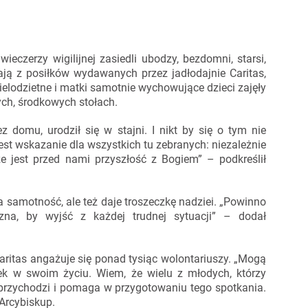
ieczerzy wigilijnej zasiedli ubodzy, bezdomni, starsi,
tają z posiłków wydawanych przez jadłodajnie Caritas,
elodzietne i matki samotnie wychowujące dzieci zajęły
ych, środkowych stołach.
z domu, urodził się w stajni. I nikt by się o tym nie
jest wskazanie dla wszystkich tu zebranych: niezależnie
ze jest przed nami przyszłość z Bogiem” – podkreślił
 samotność, ale też daje troszeczkę nadziei. „Powinno
czna, by wyjść z każdej trudnej sytuacji” – dodał
aritas angażuje się ponad tysiąc wolontariuszy. „Mogą
ynek w swoim życiu. Wiem, że wielu z młodych, którzy
al przychodzi i pomaga w przygotowaniu tego spotkania.
 Arcybiskup.