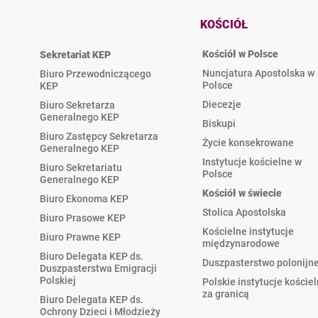
KOŚCIÓŁ
Kościół w Polsce
Sekretariat KEP
Nuncjatura Apostolska w
Biuro Przewodniczącego
Polsce
KEP
Diecezje
Biuro Sekretarza
Generalnego KEP
Biskupi
Biuro Zastępcy Sekretarza
Życie konsekrowane
Generalnego KEP
Instytucje kościelne w
Biuro Sekretariatu
Polsce
Generalnego KEP
Kościół w świecie
Biuro Ekonoma KEP
Stolica Apostolska
Biuro Prasowe KEP
Kościelne instytucje
Biuro Prawne KEP
międzynarodowe
Biuro Delegata KEP ds.
Duszpasterstwo polonijn
Duszpasterstwa Emigracji
Polskiej
Polskie instytucje koście
za granicą
Biuro Delegata KEP ds.
Ochrony Dzieci i Młodzieży