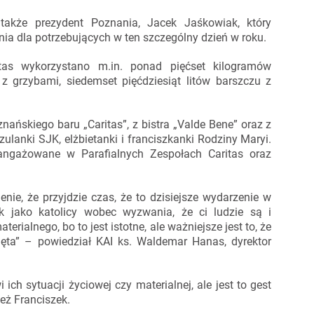
 także prezydent Poznania, Jacek Jaśkowiak, który
ia dla potrzebujących w ten szczególny dzień w roku.
tas wykorzystano m.in. ponad pięćset kilogramów
 grzybami, siedemset pięćdziesiąt litów barszczu z
nańskiego baru „Caritas”, z bistra „Valde Bene” oraz z
zulanki SJK, elżbietanki i franciszkanki Rodziny Maryi.
angażowane w Parafialnych Zespołach Caritas oraz
ie, że przyjdzie czas, że to dzisiejsze wydarzenie w
k jako katolicy wobec wyzwania, że ci ludzie są i
rialnego, bo to jest istotne, ale ważniejsze jest to, że
mięta” – powiedział KAI ks. Waldemar Hanas, dyrektor
 ich sytuacji życiowej czy materialnej, ale jest to gest
ież Franciszek.