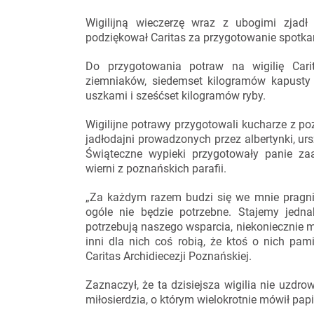
Wigilijną wieczerzę wraz z ubogimi zjadł
podziękował Caritas za przygotowanie spotkan
Do przygotowania potraw na wigilię Cari
ziemniaków, siedemset kilogramów kapusty z
uszkami i sześćset kilogramów ryby.
Wigilijne potrawy przygotowali kucharze z poz
jadłodajni prowadzonych przez albertynki, urs
Świąteczne wypieki przygotowały panie za
wierni z poznańskich parafii.
„Za każdym razem budzi się we mnie pragnien
ogóle nie będzie potrzebne. Stajemy jedna
potrzebują naszego wsparcia, niekoniecznie mate
inni dla nich coś robią, że ktoś o nich pa
Caritas Archidiecezji Poznańskiej.
Zaznaczył, że ta dzisiejsza wigilia nie uzdrowi
miłosierdzia, o którym wielokrotnie mówił pap