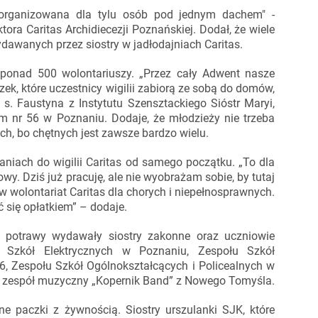
, organizowana dla tylu osób pod jednym dachem" -
tora Caritas Archidiecezji Poznańskiej. Dodał, że wiele
ydawanych przez siostry w jadłodajniach Caritas.
onad 500 wolontariuszy. „Przez cały Adwent nasze
zek, które uczestnicy wigilii zabiorą ze sobą do domów,
s. Faustyna z Instytutu Szensztackiego Sióstr Maryi,
 nr 56 w Poznaniu. Dodaje, że młodzieży nie trzeba
h, bo chętnych jest zawsze bardzo wielu.
niach do wigilii Caritas od samego początku. „To dla
owy. Dziś już pracuję, ale nie wyobrażam sobie, by tutaj
 w wolontariat Caritas dla chorych i niepełnosprawnych.
 się opłatkiem” – dodaje.
w potrawy wydawały siostry zakonne oraz uczniowie
u Szkół Elektrycznych w Poznaniu, Zespołu Szkół
 Zespołu Szkół Ogólnokształcących i Policealnych w
zespół muzyczny „Kopernik Band” z Nowego Tomyśla.
ne paczki z żywnością. Siostry urszulanki SJK, które