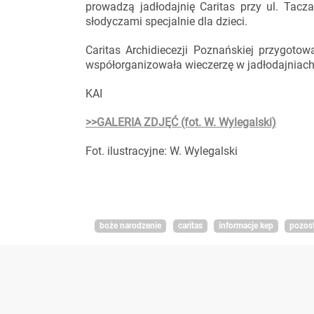
prowadzą jadłodajnię Caritas przy ul. Tac
słodyczami specjalnie dla dzieci.
Caritas Archidiecezji Poznańskiej przygoto
współorganizowała wieczerzę w jadłodajniach
KAI
>>GALERIA ZDJĘĆ (fot. W. Wylegalski)
Fot. ilustracyjne: W. Wylegalski
boże narodzenie
caritas
informacje kep
pozos