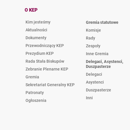
O KEP
Kim jesteśmy
Gremia statutowe
Aktualności
Komisje
Dokumenty
Rady
Przewodniczący KEP
Zespoły
Prezydium KEP
Inne Gremia
Rada Stała Biskupów
Delegaci, Asystenci,
Duszpasterze
Zebranie Plenarne KEP
Delegaci
Gremia
Asystenci
Sekretariat Generalny KEP
Duszpasterze
Patronaty
Inni
Ogłoszenia