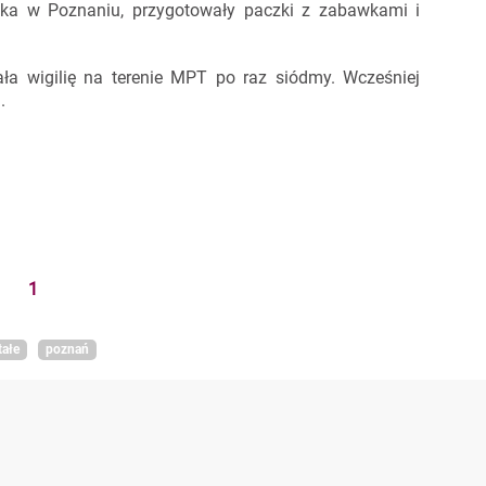
zaka w Poznaniu, przygotowały paczki z zabawkami i
wała wigilię na terenie MPT po raz siódmy. Wcześniej
.
1
tałe
poznań