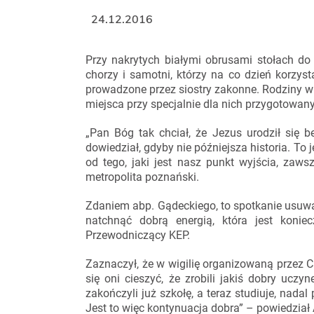
24.12.2016
Przy nakrytych białymi obrusami stołach do w
chorzy i samotni, którzy na co dzień korzys
prowadzone przez siostry zakonne. Rodziny wi
miejsca przy specjalnie dla nich przygotowan
„Pan Bóg tak chciał, że Jezus urodził się be
dowiedział, gdyby nie późniejsza historia. To 
od tego, jaki jest nasz punkt wyjścia, zaws
metropolita poznański.
Zdaniem abp. Gądeckiego, to spotkanie usuwa
natchnąć dobrą energią, która jest konie
Przewodniczący KEP.
Zaznaczył, że w wigilię organizowaną przez C
się oni cieszyć, że zrobili jakiś dobry ucz
zakończyli już szkołę, a teraz studiuje, nad
Jest to więc kontynuacja dobra” – powiedział