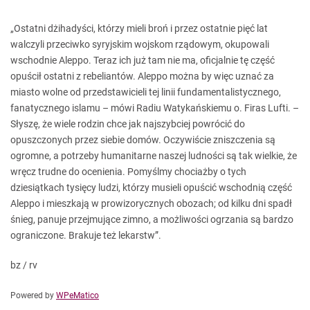
„Ostatni dżihadyści, którzy mieli broń i przez ostatnie pięć lat
walczyli przeciwko syryjskim wojskom rządowym, okupowali
wschodnie Aleppo. Teraz ich już tam nie ma, oficjalnie tę część
opuścił ostatni z rebeliantów. Aleppo można by więc uznać za
miasto wolne od przedstawicieli tej linii fundamentalistycznego,
fanatycznego islamu – mówi Radiu Watykańskiemu o. Firas Lufti. –
Słyszę, że wiele rodzin chce jak najszybciej powrócić do
opuszczonych przez siebie domów. Oczywiście zniszczenia są
ogromne, a potrzeby humanitarne naszej ludności są tak wielkie, że
wręcz trudne do ocenienia. Pomyślmy chociażby o tych
dziesiątkach tysięcy ludzi, którzy musieli opuścić wschodnią część
Aleppo i mieszkają w prowizorycznych obozach; od kilku dni spadł
śnieg, panuje przejmujące zimno, a możliwości ogrzania są bardzo
ograniczone. Brakuje też lekarstw”.
bz / rv
Powered by
WPeMatico