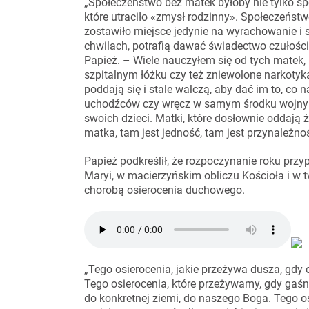
„Społeczeństwo bez matek byłoby nie tylko spo
które utraciło «zmysł rodzinny». Społeczeństw
zostawiło miejsce jedynie na wyrachowanie i 
chwilach, potrafią dawać świadectwo czułośc
Papież. – Wiele nauczyłem się od tych matek, 
szpitalnym łóżku czy też zniewolone narkotyk
poddają się i stale walczą, aby dać im to, co n
uchodźców czy wręcz w samym środku wojny po
swoich dzieci. Matki, które dosłownie oddają ży
matka, tam jest jedność, tam jest przynależnoś
Papież podkreślił, że rozpoczynanie roku pr
Maryi, w macierzyńskim obliczu Kościoła i w 
chorobą osierocenia duchowego.
„Tego osierocenia, jakie przeżywa dusza, gdy c
Tego osierocenia, które przeżywamy, gdy gaśn
do konkretnej ziemi, do naszego Boga. Tego o