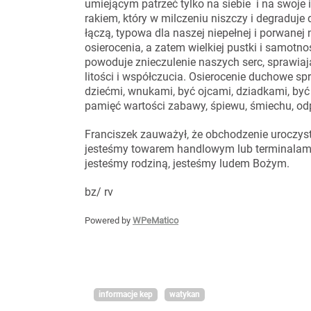
umiejącym patrzeć tylko na siebie i na swoje
rakiem, który w milczeniu niszczy i degraduje 
łączą, typowa dla naszej niepełnej i porwanej 
osierocenia, a zatem wielkiej pustki i samotno
powoduje znieczulenie naszych serc, sprawiają
litości i współczucia. Osierocenie duchowe sp
dziećmi, wnukami, być ojcami, dziadkami, być 
pamięć wartości zabawy, śpiewu, śmiechu,
Franciszek zauważył, że obchodzenie uroczyst
jesteśmy towarem handlowym lub terminalami
jesteśmy rodziną, jesteśmy ludem Bożym.
bz/ rv
Powered by
WPeMatico
informacje kep
watykan