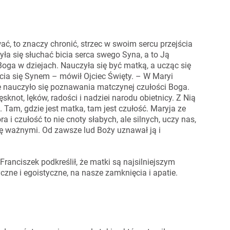
ać, to znaczy chronić, strzec w swoim sercu przejścia
ła się słuchać bicia serca swego Syna, a to Ją
oga w dziejach. Nauczyła się być matką, a ucząc się
cia się Synem – mówił Ojciec Święty. – W Maryi
le nauczyło się poznawania matczynej czułości Boga.
sknot, lęków, radości i nadziei narodu obietnicy. Z Nią
 Tam, gdzie jest matka, tam jest czułość. Maryja ze
 czułość to nie cnoty słabych, ale silnych, uczy nas,
się ważnymi. Od zawsze lud Boży uznawał ją i
ranciszek podkreślił, że matki są najsilniejszym
zne i egoistyczne, na nasze zamknięcia i apatie.