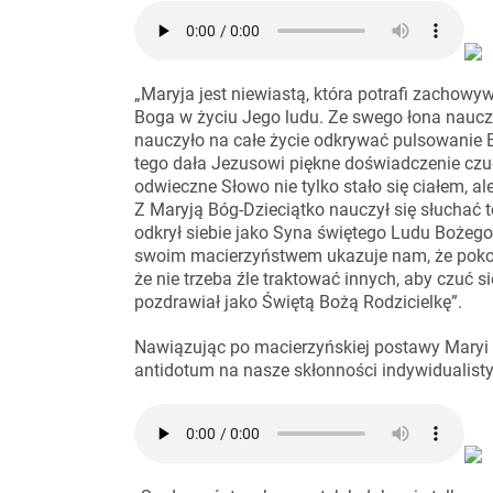
„Maryja jest niewiastą, która potrafi zachowyw
Boga w życiu Jego ludu. Ze swego łona nauczy
nauczyło na całe życie odkrywać pulsowanie B
tego dała Jezusowi piękne doświadczenie czu
odwieczne Słowo nie tylko stało się ciałem, a
Z Maryją Bóg-Dzieciątko nauczył się słuchać tę
odkrył siebie jako Syna świętego Ludu Bożego.
swoim macierzyństwem ukazuje nam, że pokora i
że nie trzeba źle traktować innych, aby czuć 
pozdrawiał jako Świętą Bożą Rodzicielkę”.
Nawiązując po macierzyńskiej postawy Maryi F
antidotum na nasze skłonności indywidualistyc