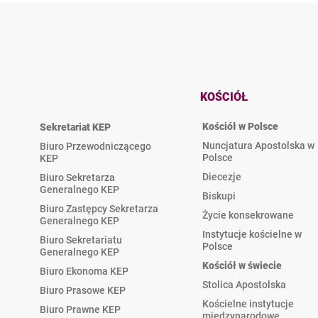
KOŚCIÓŁ
Kościół w Polsce
Sekretariat KEP
Nuncjatura Apostolska w
Biuro Przewodniczącego
Polsce
KEP
Diecezje
Biuro Sekretarza
Generalnego KEP
Biskupi
Biuro Zastępcy Sekretarza
Życie konsekrowane
Generalnego KEP
Instytucje kościelne w
Biuro Sekretariatu
Polsce
Generalnego KEP
Kościół w świecie
Biuro Ekonoma KEP
Stolica Apostolska
Biuro Prasowe KEP
Kościelne instytucje
Biuro Prawne KEP
międzynarodowe