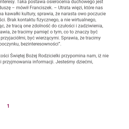
 interesy. Taka postawa osierocenia duchowego jest
duszę – mówił Franciszek. – Utrata więzi, które nas
na kawałki kultury, sprawia, że narasta owo poczucie
ści. Brak kontaktu fizycznego, a nie wirtualnego,
c, że tracą one zdolność do czułości i zadziwienia,
rawia, że tracimy pamięć o tym, co to znaczy być
przyjaciółmi, być wierzącymi. Sprawia, że tracimy
 odpoczynku, bezinteresowności”.
ości Świętej Bożej Rodzicielki przypomina nam, iż nie
 przyjmowania informacji. Jesteśmy dziećmi,
1