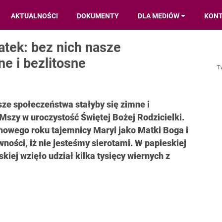
AKTUALNOŚCI
DOKUMENTY
DLA MEDIÓW
KON
atek: bez nich nasze
e i bezlitosne
T
sze społeczeństwa stałyby się zimne i
Mszy w uroczystość Świętej Bożej Rodzicielki.
nowego roku tajemnicy Maryi jako Matki Boga i
ności, iż nie jesteśmy sierotami. W papieskiej
kiej wzięło udział kilka tysięcy wiernych z