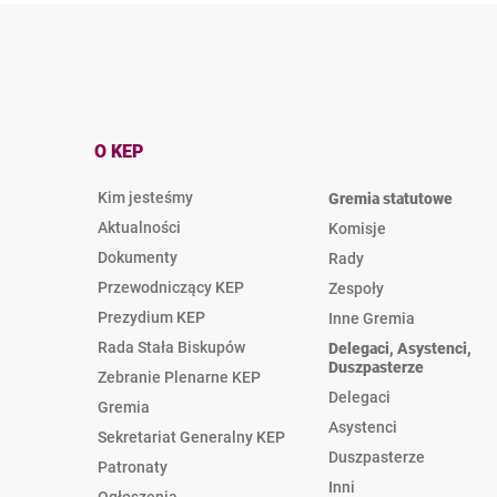
O KEP
Kim jesteśmy
Gremia statutowe
Aktualności
Komisje
Dokumenty
Rady
Przewodniczący KEP
Zespoły
Prezydium KEP
Inne Gremia
Rada Stała Biskupów
Delegaci, Asystenci,
Duszpasterze
Zebranie Plenarne KEP
Delegaci
Gremia
Asystenci
Sekretariat Generalny KEP
Duszpasterze
Patronaty
Inni