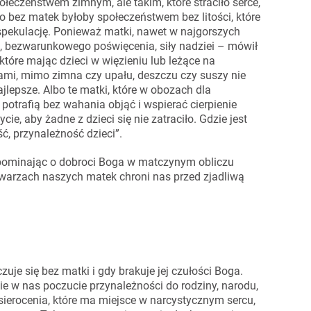
łeczeństwem zimnym, ale takim, które straciło serce,
o bez matek byłoby społeczeństwem bez litości, które
spekulację. Ponieważ matki, nawet w najgorszych
i, bezwarunkowego poświęcenia, siły nadziei – mówił
które mając dzieci w więzieniu lub leżące na
ami, mimo zimna czy upału, deszczu czy suszy nie
ajlepsze. Albo te matki, które w obozach dla
trafią bez wahania objąć i wspierać cierpienie
cie, aby żadne z dzieci się nie zatraciło. Gdzie jest
ć, przynależność dzieci”.
zypominając o dobroci Boga w matczynym obliczu
twarzach naszych matek chroni nas przed zjadliwą
zuje się bez matki i gdy brakuje jej czułości Boga.
ie w nas poczucie przynależności do rodziny, narodu,
sierocenia, które ma miejsce w narcystycznym sercu,