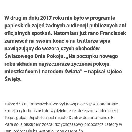
W drugim dniu 2017 roku nie było w programie
papieskich zajęć żadnych audiencji publicznych ani
oficjalnych spotkań. Natomiast już rano Franciszek
zamieścił na swoim koncie na twitterze wpis
nawiązujący do wczorajszych obchodów
Światowego Dnia Pokoju. „Na początku nowego
roku składam najszczersze życzenia pokoju
mieszkańcom i narodom świata” – napisał Ojciec
Święty.
Także dzisiaj Franciszek utworzył nową diecezję w Hondurasie,
której terytorium zostało wydzielone ze stołecznej archidiecezji
Tegucigalpa. Jej stolicą jest miasto Danlí w departamencie El
Paraíso, a biskupem został dotychczasowy proboszcz katedry w
San Pedro Sula ks. Antonio Canales Motiño.