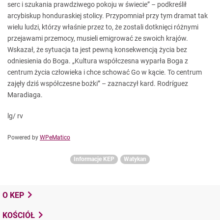
serc i szukania prawdziwego pokoju w świecie” – podkreślił
arcybiskup honduraskiej stolicy. Przypomniał przy tym dramat tak
wielu ludzi, którzy właśnie przez to, że zostali dotknięci różnymi
przejawami przemocy, musieli emigrować ze swoich krajów.
Wskazał, że sytuacja ta jest pewną konsekwencją życia bez
odniesienia do Boga. „Kultura współczesna wyparła Boga z
centrum życia człowieka i chce schować Go w kącie. To centrum
zajęły dziś współczesne bożki” – zaznaczył kard. Rodríguez
Maradiaga.
lg/ rv
Powered by
WPeMatico
Informacje KEP
Watykan
O KEP
KOŚCIÓŁ