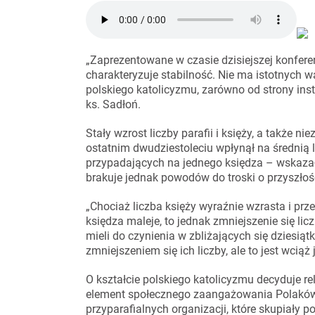
„Zaprezentowane w czasie dzisiejszej konferen
charakteryzuje stabilność. Nie ma istotnyc
polskiego katolicyzmu, zarówno od strony insty
ks. Sadłoń.
Stały wzrost liczby parafii i księży, a także
ostatnim dwudziestoleciu wpłynął na średnią l
przypadających na jednego księdza – wskazał d
brakuje jednak powodów do troski o przyszłoś
„Chociaż liczba księży wyraźnie wzrasta i pr
księdza maleje, to jednak zmniejszenie się li
mieli do czynienia w zbliżających się dziesiątk
zmniejszeniem się ich liczby, ale to jest wcią
O kształcie polskiego katolicyzmu decyduje re
element społecznego zaangażowania Polaków. 
przyparafialnych organizacji, które skupiały 