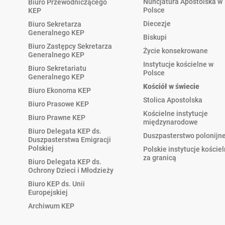
Nuncjatura Apostolska w
Biuro Przewodniczącego
Polsce
KEP
Diecezje
Biuro Sekretarza
Generalnego KEP
Biskupi
Biuro Zastępcy Sekretarza
Życie konsekrowane
Generalnego KEP
Instytucje kościelne w
Biuro Sekretariatu
Polsce
Generalnego KEP
Kościół w świecie
Biuro Ekonoma KEP
Stolica Apostolska
Biuro Prasowe KEP
Kościelne instytucje
Biuro Prawne KEP
międzynarodowe
Biuro Delegata KEP ds.
Duszpasterstwo polonijn
Duszpasterstwa Emigracji
Polskiej
Polskie instytucje koście
za granicą
Biuro Delegata KEP ds.
Ochrony Dzieci i Młodzieży
Biuro KEP ds. Unii
Europejskiej
Archiwum KEP