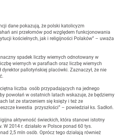
cji dane pokazują, że polski katolicyzm
h wahań ani przełomów pod względem funkcjonowania
tucji kościelnych, jak i religijności Polaków” – uważa
 nieznaczny spadek liczby wiernych odnotowany w
iczbę wiernych w parafiach oraz liczbę wiernych
yrektor pallotyńskiej placówki. Zaznaczył, że nie
ć.
zeciętna liczba osób przypadających na jednego
czby powołań w ostatnich latach wskazuje, że będziemy
ach lat ze starzeniem się księży i też ze
ż jeszcze kwestia przyszłości” – powiedział ks. Sadłoń.
ligijna aktywność świeckich, która stanowi istotny
W 2014 r. działało w Polsce ponad 60 tys.
ponad 2,5 mln osób. Oprócz tego działają również