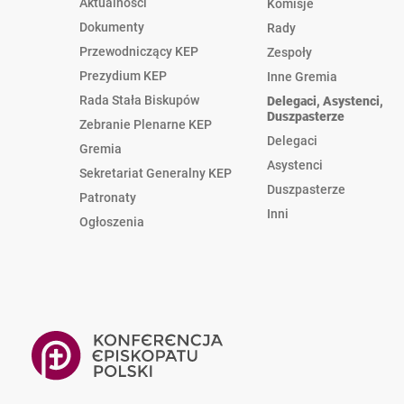
Aktualności
Komisje
Dokumenty
Rady
Przewodniczący KEP
Zespoły
Prezydium KEP
Inne Gremia
Rada Stała Biskupów
Delegaci, Asystenci,
Duszpasterze
Zebranie Plenarne KEP
Delegaci
Gremia
Asystenci
Sekretariat Generalny KEP
Duszpasterze
Patronaty
Inni
Ogłoszenia