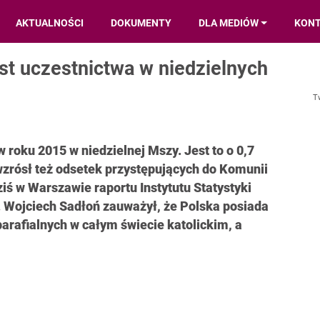
AKTUALNOŚCI
DOKUMENTY
DLA MEDIÓW
KON
st uczestnictwa w niedzielnych
T
 roku 2015 w niedzielnej Mszy. Jest to o 0,7
wzrósł też odsetek przystępujących do Komunii
iś w Warszawie raportu Instytutu Statystyki
. Wojciech Sadłoń zauważył, że Polska posiada
parafialnych w całym świecie katolickim, a