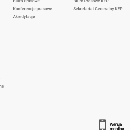
Biuro Prasowe
Biuro Prasowe KEP
Konferencje prasowe
Sekretariat Generalny KEP
Akredytacje
e
lne
wersja
mobilna