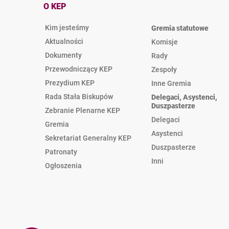
O KEP
Kim jesteśmy
Gremia statutowe
Aktualności
Komisje
Dokumenty
Rady
Przewodniczący KEP
Zespoły
Prezydium KEP
Inne Gremia
Rada Stała Biskupów
Delegaci, Asystenci,
Duszpasterze
Zebranie Plenarne KEP
Delegaci
Gremia
Asystenci
Sekretariat Generalny KEP
Duszpasterze
Patronaty
Inni
Ogłoszenia