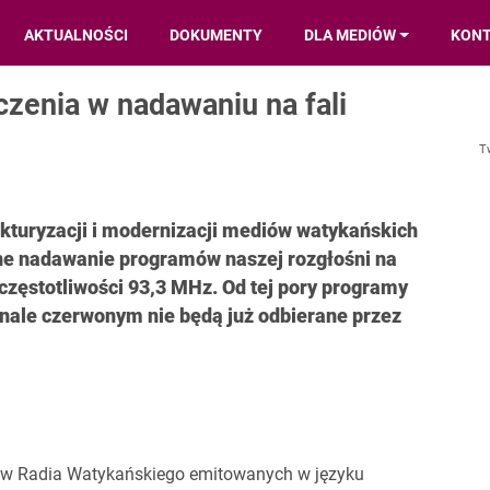
AKTUALNOŚCI
DOKUMENTY
DLA MEDIÓW
KON
czenia w nadawaniu na fali
T
kturyzacji i modernizacji mediów watykańskich
ane nadawanie programów naszej rozgłośni na
 częstotliwości 93,3 MHz. Od tej pory programy
ale czerwonym nie będą już odbierane przez
ów Radia Watykańskiego emitowanych w języku