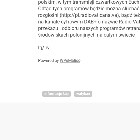
polskim, w tym transmisji czwartkowych Eucha
Odtąd tych programów będzie można słuchać pr
rozgłośni (http://pl.radiovaticana.va), bądź
na kanale cyfrowym DAB+ o nazwie Radio Vat
przekazu i odbioru naszych programów retran
środowiskach polonijnych na całym świecie
lg/ rv
Powered by
WPeMatico
informacje kep
watykan