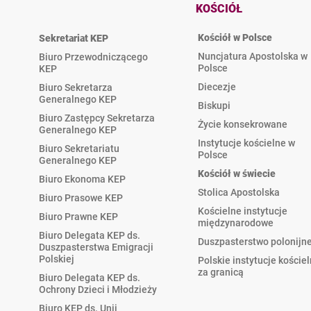
KOŚCIÓŁ
Kościół w Polsce
Sekretariat KEP
Nuncjatura Apostolska w
Biuro Przewodniczącego
Polsce
KEP
Diecezje
Biuro Sekretarza
Generalnego KEP
Biskupi
Biuro Zastępcy Sekretarza
Życie konsekrowane
Generalnego KEP
Instytucje kościelne w
Biuro Sekretariatu
Polsce
Generalnego KEP
Kościół w świecie
Biuro Ekonoma KEP
Stolica Apostolska
Biuro Prasowe KEP
Kościelne instytucje
Biuro Prawne KEP
międzynarodowe
Biuro Delegata KEP ds.
Duszpasterstwo polonijn
Duszpasterstwa Emigracji
Polskiej
Polskie instytucje koście
za granicą
Biuro Delegata KEP ds.
Ochrony Dzieci i Młodzieży
Biuro KEP ds. Unii