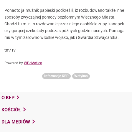
Ponadto jałmużnik papieski podkreślił, iż rozbudowano także inne
sposoby zwyczajnej pomocy bezdomnym Wiecznego Miasta.
Chodzi tu m.in. o rozdawanie przez niego osobiście zupy, kanapek
czy gorącej czekolady podczas późnych godzin nocnych. Pomaga
mu w tym zarówno włoskie wojsko, jak i Gwardia Szwajcarska.
tm/ rv
Powered by
WPeMatico
Informacje KEP
Watykan
O KEP
KOŚCIÓŁ
DLA MEDIÓW