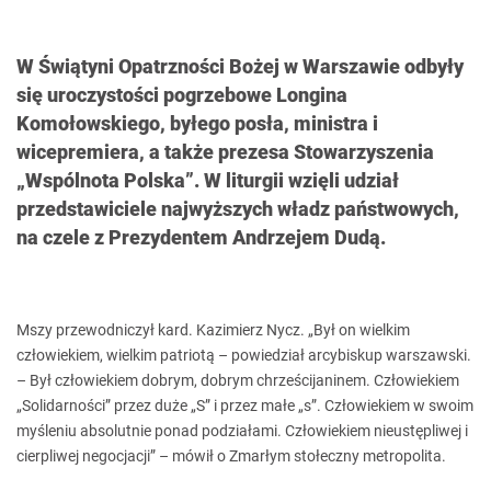
W Świątyni Opatrzności Bożej w Warszawie odbyły
się uroczystości pogrzebowe Longina
Komołowskiego, byłego posła, ministra i
wicepremiera, a także prezesa Stowarzyszenia
„Wspólnota Polska”. W liturgii wzięli udział
przedstawiciele najwyższych władz państwowych,
na czele z Prezydentem Andrzejem Dudą.
Mszy przewodniczył kard. Kazimierz Nycz. „Był on wielkim
człowiekiem, wielkim patriotą – powiedział arcybiskup warszawski.
– Był człowiekiem dobrym, dobrym chrześcijaninem. Człowiekiem
„Solidarności” przez duże „S” i przez małe „s”. Człowiekiem w swoim
myśleniu absolutnie ponad podziałami. Człowiekiem nieustępliwej i
cierpliwej negocjacji” – mówił o Zmarłym stołeczny metropolita.