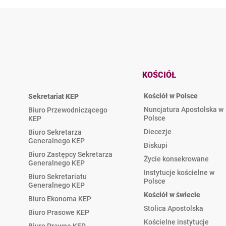
KOŚCIÓŁ
Kościół w Polsce
Sekretariat KEP
Nuncjatura Apostolska w
Biuro Przewodniczącego
Polsce
KEP
Diecezje
Biuro Sekretarza
Generalnego KEP
Biskupi
Biuro Zastępcy Sekretarza
Życie konsekrowane
Generalnego KEP
Instytucje kościelne w
Biuro Sekretariatu
Polsce
Generalnego KEP
Kościół w świecie
Biuro Ekonoma KEP
Stolica Apostolska
Biuro Prasowe KEP
Kościelne instytucje