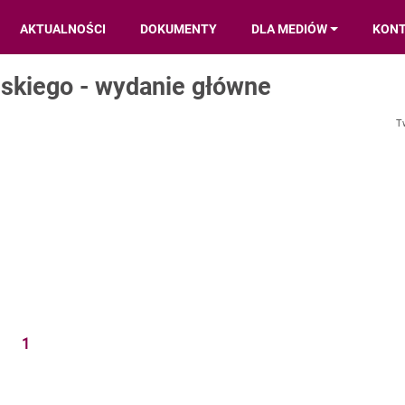
AKTUALNOŚCI
DOKUMENTY
DLA MEDIÓW
KON
ńskiego - wydanie główne
T
1