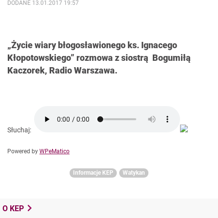
DODANE 13.01.2017 19:57
„Życie wiary błogosławionego ks. Ignacego
Kłopotowskiego” rozmowa z siostrą Bogumiłą
Kaczorek, Radio Warszawa.
Słuchaj:
Powered by
WPeMatico
Informacje KEP
Watykan
O KEP