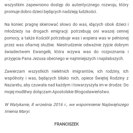
wszystkim zapewniono dostęp do autentycznego rozwoju, który
promuje dobro dzieci będących nadzieją ludzkości.
Na koniec pragnę skierować słowo do was, idących obok dzieci i
młodzieży na drogach emigracji: potrzebują oni waszej cennej
pomocy, a także Kościół potrzebuje was i wspiera was w pełnionej
przez was ofiarnej służbie. Niestrudzenie odważnie żyjcie dobrym
świadectwem Ewangelii, która wzywa was do rozpoznania i
przyjęcia Pana Jezusa obecnego w najmniejszych i najsłabszych.
Zawierzam wszystkich nieletnich imigrantów, ich rodziny, ich
wspólnoty i was, będących blisko nich, opiece Świętej Rodziny z
Nazaretu, aby czuwała nad każdym i towarzyszyła im w drodze. Do
mojej modlitwy dołączam Apostolskie Błogosławieństwo.
W Watykanie, 8 września 2016 r., we wspomnienie Najświętszego
Imienia Maryi.
FRANCISZEK