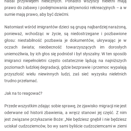
nadal przywilejem nielicznych. Ponadto wszyscy nieletni mają
prawo do zabawy i podejmowania aktywności rekreacyjnych – a w
sumie mają prawo, aby być dziećmi.
Natomiast wśród imigrantów dzieci są grupą najbardziej narażoną,
ponieważ, wchodząc w życie, są niedostrzegane i pozbawione
głosu: niestabilność pozbawia je dokumentów, ukrywając je w
oczach świata; nieobecność towarzyszących im dorosłych
uniemożliwia, by ich głos się podniósł i był słyszalny. W ten sposób
imigranci niepełnoletni często ostatecznie lądują na najniższych
poziomach ludzkiej degradacji, gdzie bezprawie i przemoc wypalają
przyszłość wielu niewinnych ludzi, zaś sieć wyzysku nieletnich
trudno przełamać.
Jak na to reagować?
Przede wszystkim zdając sobie sprawę, że zjawisko migracji nie jest
oderwane od historii zbawienia, a wręcz stanowi jej część. Z nim
jest związane przykazanie Boże: „Nie będziesz gnębił i nie będziesz
uciskał cudzoziemców, bo wy sami byliście cudzoziemcami w ziemi