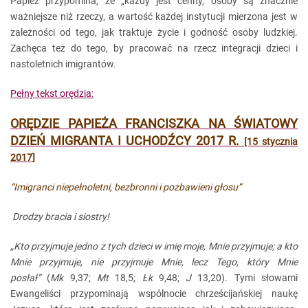
Papież przypomina, że „każdy jest cenny, osoby są znacznie
ważniejsze niż rzeczy, a wartość każdej instytucji mierzona jest w
zależności od tego, jak traktuje życie i godność osoby ludzkiej.
Zachęca też do tego, by pracować na rzecz integracji dzieci i
nastoletnich imigrantów.
Pełny tekst orędzia:
ORĘDZIE PAPIEŻA FRANCISZKA NA ŚWIATOWY
DZIEŃ MIGRANTA I UCHODŹCY 2017 R.
[15 stycznia
2017]
“Imigranci niepełnoletni, bezbronni i pozbawieni głosu”
Drodzy bracia i siostry!
„Kto przyjmuje jedno z tych dzieci w imię moje, Mnie przyjmuje; a kto
Mnie przyjmuje, nie przyjmuje Mnie, lecz Tego, który Mnie
posłał”
(
Mk
9,37;
Mt
18,5;
Łk
9,48;
J
13,20). Tymi słowami
Ewangeliści przypominają wspólnocie chrześcijańskiej naukę