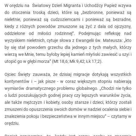
W orędziu na Światowy Dzień Migranta i Uchodźcy Papież wzywa
do otoczenia troską dzieci, które są „bezbronne, ponieważ są
nieletnie, ponieważ są cudzoziemcami i ponieważ są bezradne,
kiedy z różnych powodów zmuszone są żyć z dala od ojczyzny,
oddzielone od miłości rodzinnej”. Podejmując refleksję nad
wyzyskiem nieletnich, cytuje słowa z Ewangelii św. Mateusza: „kto
by się stał powodem grzechu dla jednego z tych małych, którzy
wierzą we Mnie, temu byłoby lepiej kamień młyński zawiesić u szyi i
utopić go w głębi morza” (Mt 18,6; Mk 9,42; Łk 17,2).
Ojciec Święty zauważa, że dzisiaj migracje dotykają wszystkich
kontynentów i – jak pisze - w coraz większym stopniu nabierają
wymiarów dramatycznego problemu globalnego. „Chodzi nie tylko
o ludzi poszukujących godnej pracy czy lepszych warunków życia,
ale także mężczyzn i kobiety, osoby starsze i dzieci, którzy zostali
zmuszeni do opuszczenia swoich domów w nadziei ocalenia siebie i
znalezienia pokoju i bezpieczeństwa w innym miejscu” – czytamy w
orędziu.