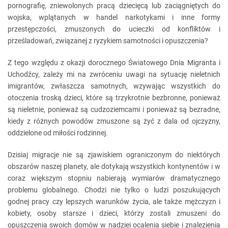
pornografię, zniewolonych pracą dziecięcą lub zaciągniętych do
wojska, wplątanych w handel narkotykami i inne formy
przestępczości, zmuszonych do ucieczki od konfliktów i
prześladowań, związanej z ryzykiem samotności i opuszczenia?
Z tego względu z okazji dorocznego Światowego Dnia Migranta i
Uchodźcy, zależy mi na zwróceniu uwagi na sytuację nieletnich
imigrantów, zwłaszcza samotnych, wzywając wszystkich do
otoczenia troską dzieci, które są trzykrotnie bezbronne, ponieważ
są nieletnie, ponieważ są cudzoziemcami i ponieważ są bezradne,
kiedy z różnych powodów zmuszone są żyć z dala od ojczyzny,
oddzielone od miłości rodzinnej.
Dzisiaj migracje nie są zjawiskiem ograniczonym do niektórych
obszarów naszej planety, ale dotykają wszystkich kontynentów i w
coraz większym stopniu nabierają wymiarów dramatycznego
problemu globalnego. Chodzi nie tylko o ludzi poszukujących
godnej pracy czy lepszych warunków życia, ale także mężczyzn i
kobiety, osoby starsze i dzieci, którzy zostali zmuszeni do
opuszczenia swoich domów w nadziei ocalenia siebie i znalezienia