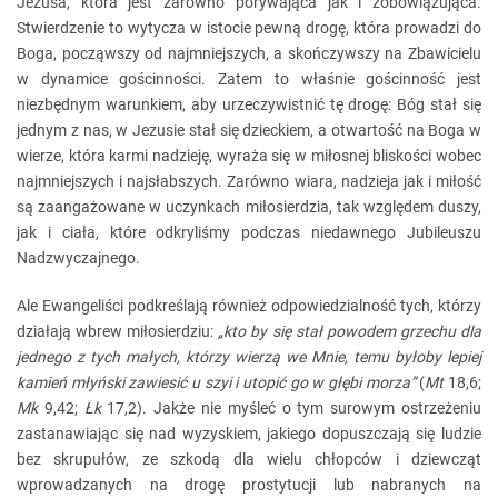
Jezusa, która jest zarówno porywająca jak i zobowiązująca.
Stwierdzenie to wytycza w istocie pewną drogę, która prowadzi do
Boga, począwszy od najmniejszych, a skończywszy na Zbawicielu
w dynamice gościnności. Zatem to właśnie gościnność jest
niezbędnym warunkiem, aby urzeczywistnić tę drogę: Bóg stał się
jednym z nas, w Jezusie stał się dzieckiem, a otwartość na Boga w
wierze, która karmi nadzieję, wyraża się w miłosnej bliskości wobec
najmniejszych i najsłabszych. Zarówno wiara, nadzieja jak i miłość
są zaangażowane w uczynkach miłosierdzia, tak względem duszy,
jak i ciała, które odkryliśmy podczas niedawnego Jubileuszu
Nadzwyczajnego.
Ale Ewangeliści podkreślają również odpowiedzialność tych, którzy
działają wbrew miłosierdziu:
„kto by się stał powodem grzechu dla
jednego z tych małych, którzy wierzą we Mnie, temu byłoby lepiej
kamień młyński zawiesić u szyi i utopić go w głębi morza”
(
Mt
18,6;
Mk
9,42;
Łk
17,2). Jakże nie myśleć o tym surowym ostrzeżeniu
zastanawiając się nad wyzyskiem, jakiego dopuszczają się ludzie
bez skrupułów, ze szkodą dla wielu chłopców i dziewcząt
wprowadzanych na drogę prostytucji lub nabranych na