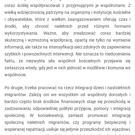
coraz ściślej współpracowali z przyjmującymi je wspólnotami. Z
wielką wdzięcznością patrzymy na organizmy i instytucje, kościelne
i obywatelskie, które z wielkim zaangażowaniem oferują czas i
środki, aby chronić nieletnich przed różnymi formami
wykorzystywania. Ważne, aby zrealizować coraz bardziej
skuteczną i wzmożoną współpracę, opartą nie tylko na wymianie
informacji, ale także na intensyfikacji sieci zdolnych do zapewnienia
szybkich i powszechnych interwencji. Nie oznacza to niedocenienia
faktu, że niezwykła siła wspólnot kościelnych przejawia się
zwłaszcza wtedy, gdy jest w nich jedność w modlitwie i komunia we
wspólnocie.
Po drugie, trzeba pracować na rzecz integracji dzieci i nastoletnich
imigrantów. Zależą oni we wszystkim od wspólnoty dorosłych i
bardzo często brak środków finansowych staje się przeszkodą w
zastosowaniu odpowiedniej polityki przyjęcia, pomocy i integracji
społecznej. W konsekwencji, zamiast promować integrację
społeczną nieletnich migrantów, czy programy bezpiecznej i
wspieranej repatriacji, usiłuje się jedynie przeszkodzić ich wjazdowi,