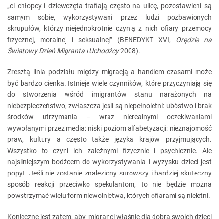
„ci chłopcy i dziewczęta trafiają często na ulicę, pozostawieni są
samym sobie, wykorzystywani przez ludzi pozbawionych
skrupułów, którzy niejednokrotnie czynią z nich ofiary przemocy
fizycznej, moralnej i seksualnej” (BENEDYKT XVI,
Orędzie na
Światowy Dzień Migranta i Uchodźcy
2008).
Zresztą linia podziału między migracją a handlem czasami może
być bardzo cienka. Istnieje wiele czynników, które przyczyniają się
do stworzenia wśród imigrantów stanu narażonych na
niebezpieczeństwo, zwłaszcza jeśli są niepełnoletni: ubóstwo i brak
środków utrzymania – wraz nierealnymi oczekiwaniami
wywołanymi przez media; niski poziom alfabetyzacji; nieznajomość
praw, kultury a często także języka krajów przyjmujących.
Wszystko to czyni ich zależnymi fizycznie i psychicznie. Ale
najsilniejszym bodźcem do wykorzystywania i wyzysku dzieci jest
popyt. Jeśli nie zostanie znaleziony surowszy i bardziej skuteczny
sposób reakcji przeciwko spekulantom, to nie będzie można
powstrzymać wielu form niewolnictwa, których ofiarami są nieletni.
Konieczne jest zatem, aby imigranci właśnie dla dobra swoich dzieci