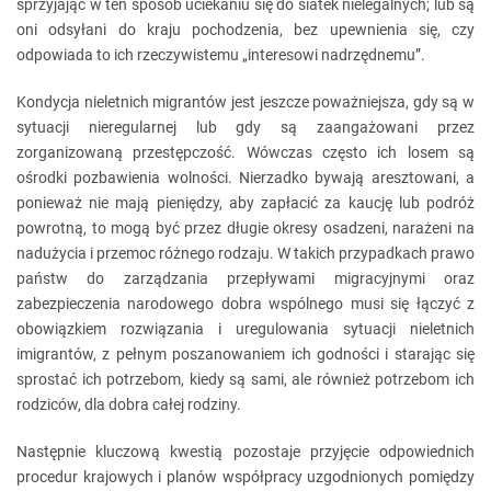
sprzyjając w ten sposób uciekaniu się do siatek nielegalnych; lub są
oni odsyłani do kraju pochodzenia, bez upewnienia się, czy
odpowiada to ich rzeczywistemu „interesowi nadrzędnemu”.
Kondycja nieletnich migrantów jest jeszcze poważniejsza, gdy są w
sytuacji nieregularnej lub gdy są zaangażowani przez
zorganizowaną przestępczość. Wówczas często ich losem są
ośrodki pozbawienia wolności. Nierzadko bywają aresztowani, a
ponieważ nie mają pieniędzy, aby zapłacić za kaucję lub podróż
powrotną, to mogą być przez długie okresy osadzeni, narażeni na
nadużycia i przemoc różnego rodzaju. W takich przypadkach prawo
państw do zarządzania przepływami migracyjnymi oraz
zabezpieczenia narodowego dobra wspólnego musi się łączyć z
obowiązkiem rozwiązania i uregulowania sytuacji nieletnich
imigrantów, z pełnym poszanowaniem ich godności i starając się
sprostać ich potrzebom, kiedy są sami, ale również potrzebom ich
rodziców, dla dobra całej rodziny.
Następnie kluczową kwestią pozostaje przyjęcie odpowiednich
procedur krajowych i planów współpracy uzgodnionych pomiędzy