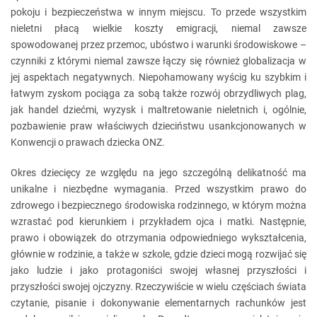
pokoju i bezpieczeństwa w innym miejscu. To przede wszystkim
nieletni płacą wielkie koszty emigracji, niemal zawsze
spowodowanej przez przemoc, ubóstwo i warunki środowiskowe –
czynniki z którymi niemal zawsze łączy się również globalizacja w
jej aspektach negatywnych. Niepohamowany wyścig ku szybkim i
łatwym zyskom pociąga za sobą także rozwój obrzydliwych plag,
jak handel dziećmi, wyzysk i maltretowanie nieletnich i, ogólnie,
pozbawienie praw właściwych dzieciństwu usankcjonowanych w
Konwencji o prawach dziecka ONZ.
Okres dziecięcy ze względu na jego szczególną delikatność ma
unikalne i niezbędne wymagania. Przed wszystkim prawo do
zdrowego i bezpiecznego środowiska rodzinnego, w którym można
wzrastać pod kierunkiem i przykładem ojca i matki. Następnie,
prawo i obowiązek do otrzymania odpowiedniego wykształcenia,
głównie w rodzinie, a także w szkole, gdzie dzieci mogą rozwijać się
jako ludzie i jako protagoniści swojej własnej przyszłości i
przyszłości swojej ojczyzny. Rzeczywiście w wielu częściach świata
czytanie, pisanie i dokonywanie elementarnych rachunków jest