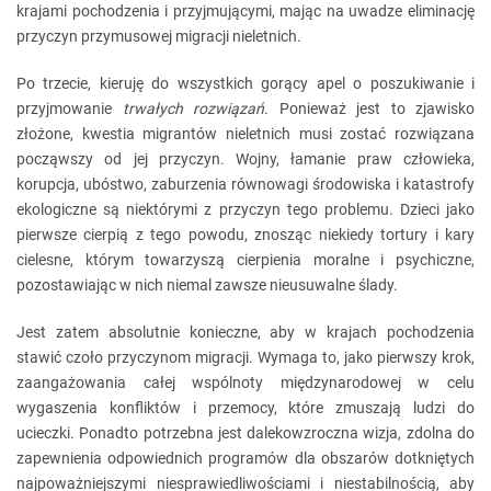
krajami pochodzenia i przyjmującymi, mając na uwadze eliminację
przyczyn przymusowej migracji nieletnich.
Po trzecie, kieruję do wszystkich gorący apel o poszukiwanie i
przyjmowanie
trwałych rozwiązań
. Ponieważ jest to zjawisko
złożone, kwestia migrantów nieletnich musi zostać rozwiązana
począwszy od jej przyczyn. Wojny, łamanie praw człowieka,
korupcja, ubóstwo, zaburzenia równowagi środowiska i katastrofy
ekologiczne są niektórymi z przyczyn tego problemu. Dzieci jako
pierwsze cierpią z tego powodu, znosząc niekiedy tortury i kary
cielesne, którym towarzyszą cierpienia moralne i psychiczne,
pozostawiając w nich niemal zawsze nieusuwalne ślady.
Jest zatem absolutnie konieczne, aby w krajach pochodzenia
stawić czoło przyczynom migracji. Wymaga to, jako pierwszy krok,
zaangażowania całej wspólnoty międzynarodowej w celu
wygaszenia konfliktów i przemocy, które zmuszają ludzi do
ucieczki. Ponadto potrzebna jest dalekowzroczna wizja, zdolna do
zapewnienia odpowiednich programów dla obszarów dotkniętych
najpoważniejszymi niesprawiedliwościami i niestabilnością, aby