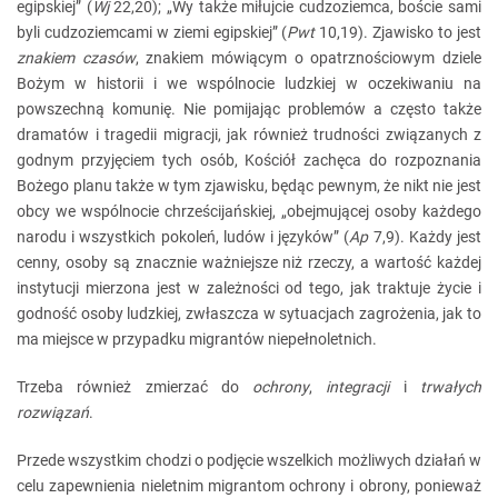
egipskiej” (
Wj
22,20); „Wy także miłujcie cudzoziemca, boście sami
byli cudzoziemcami w ziemi egipskiej” (
Pwt
10,19). Zjawisko to jest
znakiem czasów
, znakiem mówiącym o opatrznościowym dziele
Bożym w historii i we wspólnocie ludzkiej w oczekiwaniu na
powszechną komunię. Nie pomijając problemów a często także
dramatów i tragedii migracji, jak również trudności związanych z
godnym przyjęciem tych osób, Kościół zachęca do rozpoznania
Bożego planu także w tym zjawisku, będąc pewnym, że nikt nie jest
obcy we wspólnocie chrześcijańskiej, „obejmującej osoby każdego
narodu i wszystkich pokoleń, ludów i języków” (
Ap
7,9). Każdy jest
cenny, osoby są znacznie ważniejsze niż rzeczy, a wartość każdej
instytucji mierzona jest w zależności od tego, jak traktuje życie i
godność osoby ludzkiej, zwłaszcza w sytuacjach zagrożenia, jak to
ma miejsce w przypadku migrantów niepełnoletnich.
Trzeba również zmierzać do
ochrony
,
integracji
i
trwałych
rozwiązań
.
Przede wszystkim chodzi o podjęcie wszelkich możliwych działań w
celu zapewnienia nieletnim migrantom ochrony i obrony, ponieważ