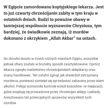
W Egipcie zamordowano koptyjskiego lekarza. Jest
to już czwarty chrześcijanin zabity w tym kraju w
ostatnich dniach. Budzi to poważne obawy w
tamtejszej wspólnocie wyznawców Chrystusa, tym
bardziej, że świadkowie zeznają, iż mordów
dokonano z okrzykiem „Allah Akbar” na ustach.
Do zbrodni doszło w trzech różnych miastach Egiptu, wszystkie
jednak ofiary zostały w brutalny sposób zasztyletowane. Oprócz
lekarza zginęło małżeństwo chrześcijańskich sklepikarzy oraz
znany handlowiec. Ten ostatni zginął, jak stwierdził zatrzymany
morderca, ponieważ ośmielał się sprzedawać zakazany przez islam
alkohol. Policja wzmocniła kontrole wokół kościołów i w miejscach,
gdzie znajdują się prowadzone przez chrześcijan sklepy i zakłady.
Aresztowano też potencjalnych sprawców wszystkich tych
mordów.