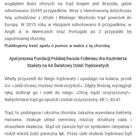
względem ilości chorych na trąd krajem jest Brazylia, gdzie
odnotowano 26395 przypadków. Wraz z nienotowaną dotychczas
falą uchodźców z Afryki i Bliskiego Wschodu trąd powrócił do
Europy. W 2015 roku w Hiszpanii odnotowano 8 przypadków, w
Anglii 4, w Niemczech oraz Portugalii po 2 przypadki tej
zapomnianej choroby.
Publikujemy treść apelu o pomoc w walce z tą chorobą:
Apel prezesa Fundacji Polskiej Raoula Follereau
dra Kazimierza
Szałaty
na 64 Światowy Dzień Trędowatych
Wtedy przyszedł do Niego trędowaty i upadając na kolana, prosił
Go: «Jeśli chcesz, możesz mnie oczyścić». Zdjęty litością, wyciągnął
rękę, dotknął go i rzekł do niego: «Chcę, bądź oczyszczony!».
Natychmiast trąd go opuścił i został oczyszczony. Mt 1, 40-41
Trąd, to podstępna i okrutna choroba zakaźna wywołana bakterią
Hansena. Atakuje układ nerwowy, niszczy strukturę ciała i
straszliwie okalecza. Stąd od zawsze był on symbolem cierpienia i
rodził wśród ludzi paniczny lęk. Przez całe stulecia trędowaci byli