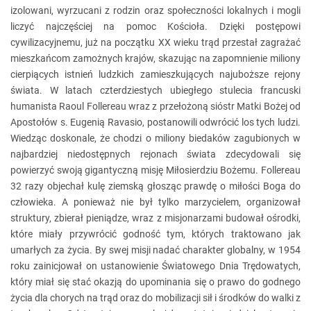
izolowani, wyrzucani z rodzin oraz społeczności lokalnych i mogli
liczyć najczęściej na pomoc Kościoła. Dzięki postępowi
cywilizacyjnemu, już na początku XX wieku trąd przestał zagrażać
mieszkańcom zamożnych krajów, skazując na zapomnienie miliony
cierpiących istnień ludzkich zamieszkujących najuboższe rejony
świata. W latach czterdziestych ubiegłego stulecia francuski
humanista Raoul Follereau wraz z przełożoną sióstr Matki Bożej od
Apostołów s. Eugenią Ravasio, postanowili odwrócić los tych ludzi.
Wiedząc doskonale, że chodzi o miliony biedaków zagubionych w
najbardziej niedostępnych rejonach świata zdecydowali się
powierzyć swoją gigantyczną misję Miłosierdziu Bożemu. Follereau
32 razy objechał kulę ziemską głosząc prawdę o miłości Boga do
człowieka. A ponieważ nie był tylko marzycielem, organizował
struktury, zbierał pieniądze, wraz z misjonarzami budował ośrodki,
które miały przywrócić godność tym, których traktowano jak
umarłych za życia. By swej misji nadać charakter globalny, w 1954
roku zainicjował on ustanowienie Światowego Dnia Trędowatych,
który miał się stać okazją do upominania się o prawo do godnego
życia dla chorych na trąd oraz do mobilizacji sił i środków do walki z