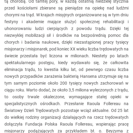
tą chorobą. Od tamtej pory, w każdą ostatnią niedzielę stycznia
przed kościołami zbierane są pieniądze na opiekę nad ludźmi
chorymi na trąd. W krajach misyjnych organizowane są w tym dniu
festyny i akademie mające służyć społecznej rehabilitacji i
uhonorowaniu ludzi cierpiących z powodu trądu. Dzięki tej
niezwyklej mobilizacji sił i środków na bezpośrednią pomoc dla
chorych i badania naukowe, dzięki niezastąpionej pracy tysięcy
misjonarzy i misjonarek, pod koniec XX wieku liczba trędowatych na
świecie przestała być liczona w milionach. Niestety po latach
spektakularnego postępu, kiedy wydawało się, że całkowita
eliminacja trądu, to kwestia kilku lat, od pewnego czasu liczba
nowych przypadków zarażenia bakterią Hansena utrzymuje się na
tym samym poziomie około 200 tysięcy nowych zachorowań w
ciągu roku. Warto dodać, że około 3,5 miliona wyleczonych z trądu,
to osoby trwale okaleczone, wymagające stałej opieki w
specjalistycznych ośrodkach. Przesłanie Raoula Follereau na
Światowy Dzień Trędowatych pozostaje wciąż aktualne. Od 25 lat
do wielkiej rodziny organizacji działających na rzecz trędowatych
dołączyła Fundacja Polska Raoula Follereau, wspierając pracę
misjonarzy podążających za przykładem bł. o. Beyzyma z