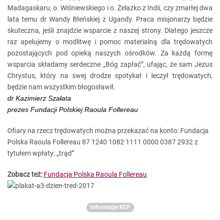
Madagaskaru, o. Wiśniewskiego i o. Żelazko z Indii, czy zmarłej dwa
lata temu dr Wandy Błeńskiej z Ugandy. Praca misjonarzy będzie
skuteczna, jeśli znajdzie wsparcie z naszej strony. Dlatego jeszcze
raz apelujemy o modlitwę i pomoc materialną dla trędowatych
pozostających pod opieką naszych ośrodków. Za każdą formę
wsparcia składamy serdeczne „Bóg zapłać”, ufając, że sam Jezus
Chrystus, który na swej drodze spotykał i leczył trędowatych,
będzie nam wszystkim błogosławił.
dr Kazimierz Szałata
prezes Fundacji Polskiej Raoula Follereau
Ofiary na rzecz trędowatych można przekazać na konto: Fundacja
Polska Raoula Follereau 87 1240 1082 1111 0000 0387 2932 z
tytułem wpłaty: „trąd”
Zobacz też:
Fundacja Polska Raoula Follereau
Informacje KEP