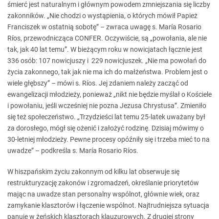
śmierć jest naturalnym i głównym powodem zmniejszania się liczby
zakonników. „Nie chodzi o wystąpienia, o których mówił Papież
Franciszek w ostatnią sobotę” – zwraca uwagę s. María Rosario
Ríos, przewodnicząca CONFER. Oczywiście, są „powołania, ale nie
tak, jak 40 lat temu”. W bieżącym roku w nowicjatach łącznie jest
336 osób: 107 nowicjuszy i 229 nowicjuszek. „Nie ma powołań do
życia zakonnego, tak jak nie ma ich do małżeństwa. Problem jest o
wiele głębszy” – mówi s. Ríos. Jej zdaniem należy zacząć od
ewangelizacji młodzieży, ponieważ „nikt nie będzie myślał o Kościele
i powołaniu, jeśli wcześniej nie pozna Jezusa Chrystusa”. Zmieniło
się też społeczeństwo. „Trzydzieści lat temu 25-latek uważany był
za dorosłego, mógł się ożenić i założyć rodzinę. Dzisiaj mówimy o
30-letniej młodzieży. Pewne procesy opóźniły się i trzeba mieć to na
uwadze” – podkreśla s. María Rosario Ríos.
W hiszpańskim życiu zakonnym od kilku lat obserwuje się
restrukturyzację zakonów i zgromadzeń, określanie priorytetów
mając na uwadze stan personalny wspólnot, głównie wiek, oraz
zamykanie klasztorów i łączenie wspólnot. Najtrudniejsza sytuacja
panuje w żeńskich klasztorach klauzurowych. Z drugiej strony