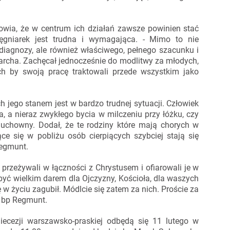
wia, że w centrum ich działań zawsze powinien stać
elęgniarek jest trudna i wymagająca. - Mimo to nie
 diagnozy, ale również właściwego, pełnego szacunku i
rarcha. Zachęcał jednocześnie do modlitwy za młodych,
h by swoją pracę traktowali przede wszystkim jako
ch jego stanem jest w bardzo trudnej sytuacji. Człowiek
a, a nieraz zwykłego bycia w milczeniu przy łóżku, czy
uchowny. Dodał, że te rodziny które mają chorych w
e się w pobliżu osób cierpiących szybciej stają się
Regmunt.
 przeżywali w łączności z Chrystusem i ofiarowali je w
być wielkim darem dla Ojczyzny, Kościoła, dla waszych
ę w życiu zagubił. Módlcie się zatem za nich. Proście za
h bp Regmunt.
iecezji warszawsko-praskiej odbędą się 11 lutego w