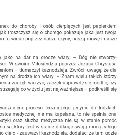
nek do choroby i osób cierpiących jest papierkiem
ak troszczysz się o chorego pokazuje jaka jest twoja
y bo to widać poprzez nasze czyny, naszą mowę i nasze
ę jako na dar na drodze wiary. – Bóg nie stworzył
ności. W swoim Miłosierdziu poprzez Jezusa Chrystusa
iom – tłumaczył kaznodzieja. Zwrócił uwagę, że dla
nym na drodze ich wiary. – Znam wielu takich którzy
enia zaczęli wierzyć, zaczęli naprawdę się modlić, czy
rzegają co w życiu jest najważniejsze – podkreślił się
wadzaniem procesu leczniczego jedynie do ludzkich
nostce medycznej nie ma kapelana, to nie spełnia ona
eutyki oraz służba medyczna nie są w stanie pomóc
tusa, który jest w stanie dotknąć swoją mocą całego
go ciało - zauważył kaznodzieja, dodając, że tam gdzie