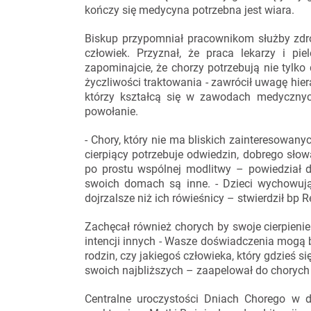
kończy się medycyna potrzebna jest wiara.
Biskup przypomniał pracownikom służby zdro
człowiek. Przyznał, że praca lekarzy i pi
zapominajcie, że chorzy potrzebują nie tylko
życzliwości traktowania - zawrócił uwagę hie
którzy kształcą się w zawodach medycznyc
powołanie.
- Chory, który nie ma bliskich zainteresowany
cierpiący potrzebuje odwiedzin, dobrego słow
po prostu wspólnej modlitwy – powiedział d
swoich domach są inne. - Dzieci wychowując
dojrzalsze niż ich rówieśnicy – stwierdził bp 
Zachęcał również chorych by swoje cierpienie
intencji innych - Wasze doświadczenia mogą 
rodzin, czy jakiegoś człowieka, który gdzieś si
swoich najbliższych – zaapelował do choryc
Centralne uroczystości Dniach Chorego w d