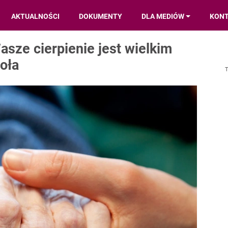
AKTUALNOŚCI
DOKUMENTY
DLA MEDIÓW
KON
sze cierpienie jest wielkim
oła