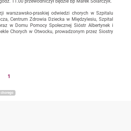
 godz. 11.00 przewodniczył będzie bp Marek Solarczyk.
ji warszawsko-praskiej odwiedzi chorych w Szpitalu
icza, Centrum Zdrowia Dziecka w Międzylesiu, Szpital
oraz w Domu Pomocy Społecznej Sióstr Albertynek i
lekle Chorych w Otwocku, prowadzonym przez Siostry
1
 chorego