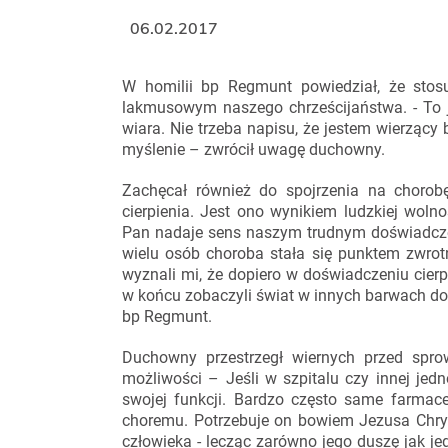
06.02.2017
W homilii bp Regmunt powiedział, że stosu
lakmusowym naszego chrześcijaństwa. - To j
wiara. Nie trzeba napisu, że jestem wierząc
myślenie – zwrócił uwagę duchowny.
Zachęcał również do spojrzenia na chorob
cierpienia. Jest ono wynikiem ludzkiej wol
Pan nadaje sens naszym trudnym doświadczen
wielu osób choroba stała się punktem zwrot
wyznali mi, że dopiero w doświadczeniu cierpi
w końcu zobaczyli świat w innych barwach dost
bp Regmunt.
Duchowny przestrzegł wiernych przed spro
możliwości – Jeśli w szpitalu czy innej jed
swojej funkcji. Bardzo często same farmac
choremu. Potrzebuje on bowiem Jezusa Chrys
człowieka - lecząc zarówno jego duszę jak je