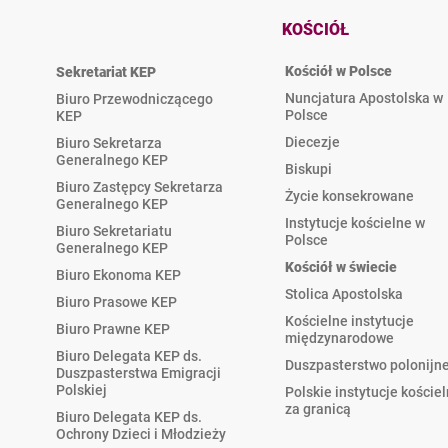
KOŚCIÓŁ
Kościół w Polsce
Sekretariat KEP
Nuncjatura Apostolska w
Biuro Przewodniczącego
Polsce
KEP
Diecezje
Biuro Sekretarza
Generalnego KEP
Biskupi
Biuro Zastępcy Sekretarza
Życie konsekrowane
Generalnego KEP
Instytucje kościelne w
Biuro Sekretariatu
Polsce
Generalnego KEP
Kościół w świecie
Biuro Ekonoma KEP
Stolica Apostolska
Biuro Prasowe KEP
Kościelne instytucje
Biuro Prawne KEP
międzynarodowe
Biuro Delegata KEP ds.
Duszpasterstwo polonijn
Duszpasterstwa Emigracji
Polskiej
Polskie instytucje koście
za granicą
Biuro Delegata KEP ds.
Ochrony Dzieci i Młodzieży