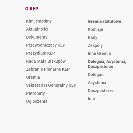
O KEP
Kim jesteśmy
Gremia statutowe
Aktualności
Komisje
Dokumenty
Rady
Przewodniczący KEP
Zespoły
Prezydium KEP
Inne Gremia
Rada Stała Biskupów
Delegaci, Asystenci,
Duszpasterze
Zebranie Plenarne KEP
Delegaci
Gremia
Asystenci
Sekretariat Generalny KEP
Duszpasterze
Patronaty
Inni
Ogłoszenia