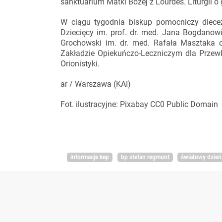
sanktuarium Matki Bożej z Lourdes. Liturgii o
W ciągu tygodnia biskup pomocniczy diecez
Dziecięcy im. prof. dr. med. Jana Bogdanow
Grochowski im. dr. med. Rafała Masztaka 
Zakładzie Opiekuńczo-Leczniczym dla Przew
Orionistyki.
ar / Warszawa (KAI)
Fot. ilustracyjne: Pixabay CC0 Public Domain
informacje kep
bp stefan regmunt
światowy dzień