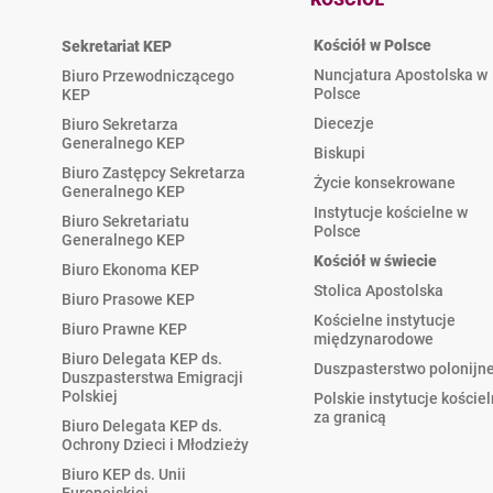
Kościół w Polsce
Sekretariat KEP
Nuncjatura Apostolska w
Biuro Przewodniczącego
Polsce
KEP
Diecezje
Biuro Sekretarza
Generalnego KEP
Biskupi
Biuro Zastępcy Sekretarza
Życie konsekrowane
Generalnego KEP
Instytucje kościelne w
Biuro Sekretariatu
Polsce
Generalnego KEP
Kościół w świecie
Biuro Ekonoma KEP
Stolica Apostolska
Biuro Prasowe KEP
Kościelne instytucje
Biuro Prawne KEP
międzynarodowe
Biuro Delegata KEP ds.
Duszpasterstwo polonijn
Duszpasterstwa Emigracji
Polskiej
Polskie instytucje koście
za granicą
Biuro Delegata KEP ds.
Ochrony Dzieci i Młodzieży
Biuro KEP ds. Unii