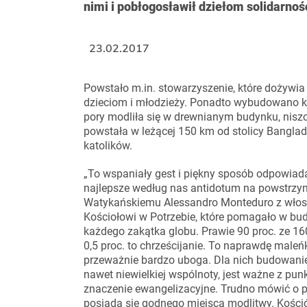
nimi i pobłogosławił dziełom solidarności,
23.02.2017
Powstało m.in. stowarzyszenie, które dożywia
dzieciom i młodzieży. Ponadto wybudowano koś
pory modliła się w drewnianym budynku, niszc
powstała w leżącej 150 km od stolicy Banglad
katolików.
„To wspaniały gest i piękny sposób odpowiadan
najlepsze według nas antidotum na powstrzy
Watykańskiemu Alessandro Monteduro z włos
Kościołowi w Potrzebie, które pomagało w bu
każdego zakątka globu. Prawie 90 proc. ze 16
0,5 proc. to chrześcijanie. To naprawdę maleń
przeważnie bardzo uboga. Dla nich budowanie 
nawet niewielkiej wspólnoty, jest ważne z punk
znaczenie ewangelizacyjne. Trudno mówić o pr
posiada się godnego miejsca modlitwy. Kośció