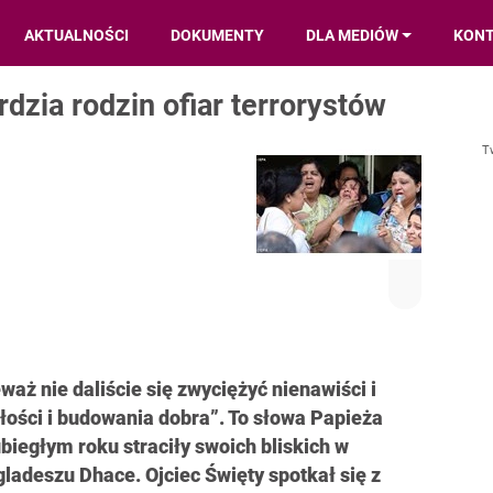
AKTUALNOŚCI
DOKUMENTY
DLA MEDIÓW
KON
rdzia rodzin ofiar terrorystów
T
aż nie daliście się zwyciężyć nienawiści i
iłości i budowania dobra”. To słowa Papieża
biegłym roku straciły swoich bliskich w
ladeszu Dhace. Ojciec Święty spotkał się z