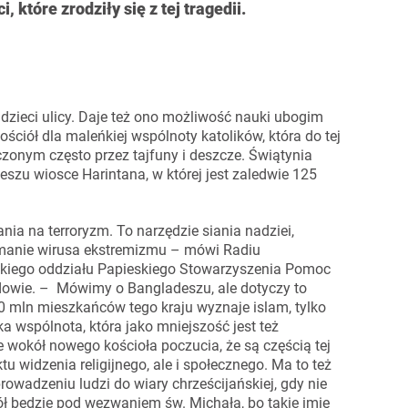
 które zrodziły się z tej tragedii.
 dzieci ulicy. Daje też ono możliwość nauki ubogim
ciół dla maleńkiej wspólnoty katolików, która do tej
zonym często przez tajfuny i deszcze. Świątynia
eszu wiosce Harintana, w której jest zaledwie 125
ia na terroryzm. To narzędzie siania nadziei,
manie wirusa ekstremizmu – mówi Radiu
kiego oddziału Papieskiego Stowarzyszenia Pomoc
dowie. – Mówimy o Bangladeszu, ale dotyczy to
0 mln mieszkańców tego kraju wyznaje islam, tylko
ka wspólnota, która jako mniejszość jest też
wokół nowego kościoła poczucia, że są częścią tej
tu widzenia religijnego, ale i społecznego. Ma to też
owadzeniu ludzi do wiary chrześcijańskiej, gdy nie
ł będzie pod wezwaniem św. Michała, bo takie imię