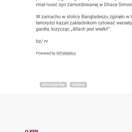
miał nosić syn zamordowanej w Dhace Simony 
W zamachu w stolicy Bangladeszu zginęło w l
terroryści kazali zakładnikom cytować wersety 
gardła, krzycząc „Allach jest wielki!”.
bz/ rv
Powered by
WPeMatico
informacje kep
watykan
O KEP