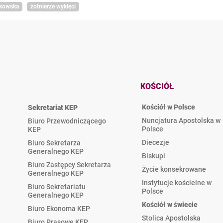
akowska
żołnierze wyklęci
KOŚCIÓŁ
Kościół w Polsce
Sekretariat KEP
Nuncjatura Apostolska w
Biuro Przewodniczącego
Polsce
KEP
Diecezje
Biuro Sekretarza
Generalnego KEP
Biskupi
Biuro Zastępcy Sekretarza
Życie konsekrowane
Generalnego KEP
Instytucje kościelne w
Biuro Sekretariatu
Polsce
Generalnego KEP
Kościół w świecie
Biuro Ekonoma KEP
Stolica Apostolska
Biuro Prasowe KEP