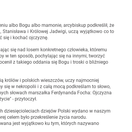
niu albo Bogu albo mamonie, arcybiskup podkreślił, że
, Stanisława i Królowej Jadwigi, uczą wyjątkowo co to
ć się i kochać ojczyznę.
lając się nad losem konkretnego człowieka, któremu
by w ten sposób, pochylając się na innymi, tworzyć
cenił z takiego oddania się Bogu i troski o bliźniego
ią królów i polskich wieszczów, uczy najmocniej
y się w nekropolii i z całą mocą podkreślam to słowo,
nych słowach marszałka Ferdynanda Focha: Ojczyzna
ycie" - przytoczył.
ich dziesięcioleciach dziejów Polski wydano w naszym
rej celem było przekreślenie życia narodu.
rowana jest wyjątkowo ku tym, których nazywano