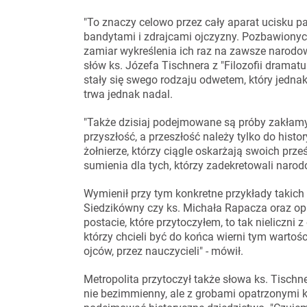
"To znaczy celowo przez cały aparat ucisku
bandytami i zdrajcami ojczyzny. Pozbawionych
zamiar wykreślenia ich raz na zawsze narodowe
słów ks. Józefa Tischnera z "Filozofii dramat
stały się swego rodzaju odwetem, który jednak
trwa jednak nadal.
"Także dzisiaj podejmowane są próby zakłamyw
przyszłość, a przeszłość należy tylko do his
żołnierze, którzy ciągle oskarżają swoich prz
sumienia dla tych, którzy zadekretowali narod
Wymienił przy tym konkretne przykłady takich 
Siedzikówny czy ks. Michała Rapacza oraz op
postacie, które przytoczyłem, to tak nieliczni 
którzy chcieli być do końca wierni tym wartoś
ojców, przez nauczycieli" - mówił.
Metropolita przytoczył także słowa ks. Tischne
nie bezimmienny, ale z grobami opatrzonymi k