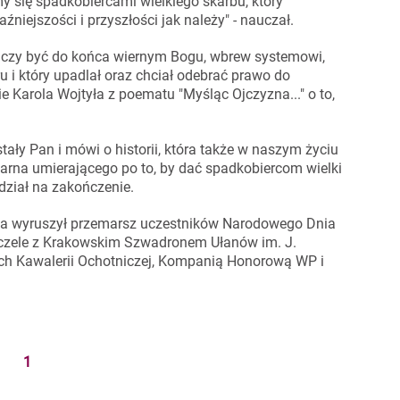
 się spadkobiercami wielkiego skarbu, który
źniejszości i przyszłości jak należy" - nauczał.
znaczy być do końca wiernym Bogu, wbrew systemowi,
u i który upadlał oraz chciał odebrać prawo do
ie Karola Wojtyła z poematu "Myśląc Ojczyzna..." o to,
ały Pan i mówi o historii, która także w naszym życiu
 ziarna umierającego po to, by dać spadkobiercom wielki
dział na zakończenie.
na wyruszył przemarsz uczestników Narodowego Dnia
 czele z Krakowskim Szwadronem Ułanów im. J.
ch Kawalerii Ochotniczej, Kompanią Honorową WP i
1