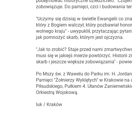
podejmować historyczne dziedzictwo. "Czujemy
zobowiązuje. Do pamięci, czci i budowania tera
"Uczymy się dzisiaj w świetle Ewangelii co 
który z Bogiem walczył, który pozbawiał honor
wolnego kraju" - uwypuklił, przytaczając pytan
jak pomnożyć skarb, którym jest ojczyzna.
"Jak to zrobić? Staje przed nami zmartwychwst
musi się w jakiejś mierze powtórzyć. Historii
skarb i jeszcze większe zobowiązania" - powie
Po Mszy św. z Wawelu do Parku im. H. Jorda
Pamięci "Żołnierzy Wyklętych" w Krakowie na
Piłsudskiego, Pułkiem 4. Ułanów Zaniemeński
Orkiestrą Wojskową.
luk / Kraków