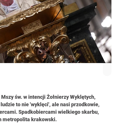
szy św. w intencji Żołnierzy Wyklętych,
udzie to nie 'wyklęci', ale nasi przodkowie,
ercami. Spadkobiercami wielkiego skarbu,
h metropolita krakowski.