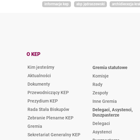
informacje kep
abp jędraszewski
archidiecezja kr
O KEP
Kim jesteśmy
Gremia statutowe
Aktualności
Komisje
Dokumenty
Rady
Przewodniczący KEP
Zespoły
Prezydium KEP
Inne Gremia
Rada Stała Biskupów
Delegaci, Asystenci,
Duszpasterze
Zebranie Plenarne KEP
Delegaci
Gremia
Asystenci
Sekretariat Generalny KEP