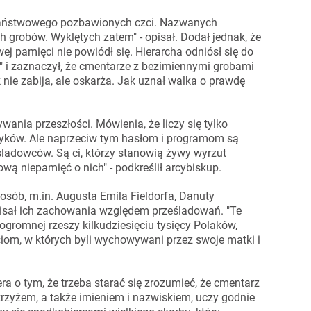
 państwowego pozbawionych czci. Nazwanych
 grobów. Wyklętych zatem" - opisał. Dodał jednak, że
j pamięci nie powiódł się. Hierarcha odniósł się do
u" i zaznaczył, że cmentarze z bezimiennymi grobami
 nie zabija, ale oskarża. Jak uznał walka o prawdę
ania przeszłości. Mówienia, że liczy się tylko
toryków. Ale naprzeciw tym hasłom i programom są
eśladowców. Są ci, którzy stanowią żywy wyrzut
ową niepamięć o nich" - podkreślił arcybiskup.
osób, m.in. Augusta Emila Fieldorfa, Danuty
isał ich zachowania względem prześladowań. "Te
z ogromnej rzeszy kilkudziesięciu tysięcy Polaków,
ciom, w których byli wychowywani przez swoje matki i
ra o tym, że trzeba starać się zrozumieć, że cmentarz
rzyżem, a także imieniem i nazwiskiem, uczy godnie