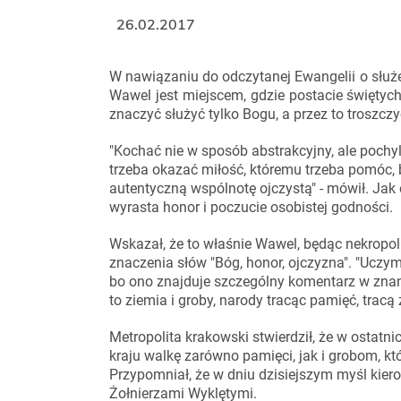
26.02.2017
W nawiązaniu do odczytanej Ewangelii o służe
Wawel jest miejscem, gdzie postacie świętych
znaczyć służyć tylko Bogu, a przez to troszczy
"Kochać nie w sposób abstrakcyjny, ale pochy
trzeba okazać miłość, któremu trzeba pomóc, 
autentyczną wspólnotę ojczystą" - mówił. Jak o
wyrasta honor i poczucie osobistej godności.
Wskazał, że to właśnie Wawel, będąc nekropol
znaczenia słów "Bóg, honor, ojczyzna". "Uczym
bo ono znajduje szczególny komentarz w zna
to ziemia i groby, narody tracąc pamięć, tracą ż
Metropolita krakowski stwierdził, że w ostatn
kraju walkę zarówno pamięci, jak i grobom, któ
Przypomniał, że w dniu dzisiejszym myśl kie
Żołnierzami Wyklętymi.