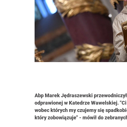
Abp Marek Jędraszewski przewodniczył M
odprawionej w Katedrze Wawelskiej. "Ci l
wobec których my czujemy się spadkobi
który zobowiązuje" - mówił do zebranyc