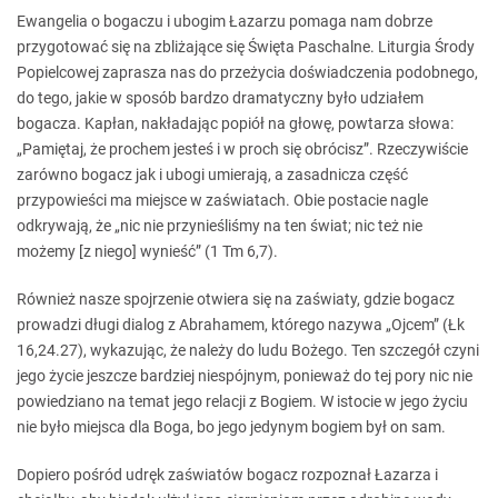
Ewangelia o bogaczu i ubogim Łazarzu pomaga nam dobrze
przygotować się na zbliżające się Święta Paschalne. Liturgia Środy
Popielcowej zaprasza nas do przeżycia doświadczenia podobnego,
do tego, jakie w sposób bardzo dramatyczny było udziałem
bogacza. Kapłan, nakładając popiół na głowę, powtarza słowa:
„Pamiętaj, że prochem jesteś i w proch się obrócisz”. Rzeczywiście
zarówno bogacz jak i ubogi umierają, a zasadnicza część
przypowieści ma miejsce w zaświatach. Obie postacie nagle
odkrywają, że „nic nie przynieśliśmy na ten świat; nic też nie
możemy [z niego] wynieść” (1 Tm 6,7).
Również nasze spojrzenie otwiera się na zaświaty, gdzie bogacz
prowadzi długi dialog z Abrahamem, którego nazywa „Ojcem” (Łk
16,24.27), wykazując, że należy do ludu Bożego. Ten szczegół czyni
jego życie jeszcze bardziej niespójnym, ponieważ do tej pory nic nie
powiedziano na temat jego relacji z Bogiem. W istocie w jego życiu
nie było miejsca dla Boga, bo jego jedynym bogiem był on sam.
Dopiero pośród udręk zaświatów bogacz rozpoznał Łazarza i