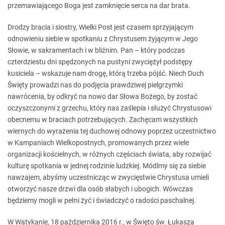
przemawiającego Boga jest zamknięcie serca na dar brata.
Drodzy bracia i siostry, Wielki Post jest czasem sprzyjającym
odnowieniu siebie w spotkaniu z Chrystusem żyjącym w Jego
Słowie, w sakramentach i w bliźnim. Pan – który podczas
czterdziestu dni spędzonych na pustyni zwyciężył podstępy
kusiciela – wskazuje nam drogę, którą trzeba pójść. Niech Duch
Święty prowadzi nas do podjęcia prawdziwej pielgrzymki
nawrócenia, by odkryć na nowo dar Słowa Bożego, by zostać
oczyszczonymi z grzechu, który nas zaślepia i służyć Chrystusowi
obecnemu w braciach potrzebujących. Zachęcam wszystkich
wiernych do wyrażenia tej duchowej odnowy poprzez uczestnictwo
w Kampaniach Wielkopostnych, promowanych przez wiele
organizacji kościelnych, w różnych częściach świata, aby rozwijać
kulturę spotkania w jednej rodzinie ludzkiej. Módlmy się za siebie
nawzajem, abyśmy uczestnicząc w zwycięstwie Chrystusa umieli
otworzyć nasze drzwi dla osób słabych i ubogich. Wówczas
będziemy mogli w pełni żyć i świadczyć o radości paschalnej.
W Watykanie, 18 października 2016 r., w Święto św. Łukasza