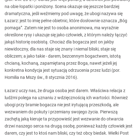
na obie łopatki i poniżony. Scena okazuje się jeszcze bardziej
dramatyczna, jeśli weźmiemy pod uwagę, że ubogi nazywa się
Łazarz: jest to imię pełne obietnic, które dosłownie oznacza „Bóg
pomaga”. Zatem nie jest to osoba anonimowa, ma wyraźnie
określone rysy i ukazuje się jako człowiek, z którym należy łączyć
jakąś historię osobistą. Chociaż dla bogacza jest on jakby
niewidoczny, dla nas staje się znany i niemal bliski, staje się
obliczem; a jako takie - darem, bezcennym bogactwem, istotą
chcianą, kochaną, zapamiętaną przez Boga, nawet jeżeli jej
konkretna kondycja jest sytuacją odrzucenia przez ludzi (por.
Homilia na Mszy św., 8 stycznia 2016).
Łazarz uczy nas, że druga osoba jest darem. Właściwa relacja z
ludźmi polega na uznaniu z wdzięcznością ich wartości. Również
ubogi przy bramie bogacza nie jest irytującą przeszkodą, ale
wezwaniem do pokuty i przemiany swojego życia. Pierwszą
zachętą jaką kieruje ta przypowieść jest wezwanie do otwarcia
drzwi naszego serca na drugą osobę, ponieważ każdy człowiek jest
darem, czy jest to ktoś nam bliski, czy też obcy biedak. Wielki Post