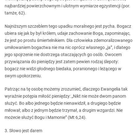
najbardziej powierzchownym i ulotnym wymiarze egzystencji (por.
tamże, 62).
Najniższym szczeblem tego upadku moralnego jest pycha. Bogacz
ubiera się jak by był królem, udaje zachowanie Boga, zapominając,
że jest po prostu śmiertelnikiem. Dla człowieka zdemoralizowanego
umiłowaniem bogactwa nie ma nic oprócz własnego „ja”, i dlatego
jego spojrzenie nie dostrzega otaczających go osób. Owocem
przywiązania do pieniędzy jest zatem pewien rodzaj ślepoty:
bogacz nie widzi głodnego biedaka, poranionego i leżącego w
swym upokorzeniu.
Patrząc na tę osobę możemy zrozumieć, dlaczego Ewangelia tak
wyraźnie potępia miłość pieniędzy: „Nikt nie może dwom panom
służyć. Bo albo jednego będzie nienawidził, a drugiego będzie
miłował; albo z jednym będzie trzymał, a drugim wzgardzi. Nie
możecie służyć Bogu i Mamonie” (Mt 6,24).
3. Słowo jest darem