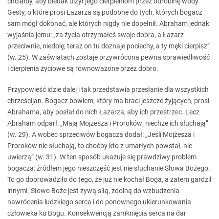
chciałby, aby biedak ulżył jego cierpieniom przez odrobinę wody.
Gesty, o które prosi Łazarza są podobne do tych, których bogacz
sam mógł dokonać, ale których nigdy nie dopełnił. Abraham jednak
wyjaśnia jemu: „za życia otrzymałeś swoje dobra, a Łazarz
przeciwnie, niedolę; teraz on tu doznaje pociechy, a ty męki cierpisz”
(w. 25). W zaświatach zostaje przywrócona pewna sprawiedliwość
i cierpienia życiowe są równoważone przez dobro.
Przypowieść idzie dalej i tak przedstawia przesłanie dla wszystkich
chrześcijan. Bogacz bowiem, który ma braci jeszcze żyjących, prosi
Abrahama, aby posłał do nich Łazarza, aby ich przestrzec. Lecz
Abraham odparł: „Mają Mojżesza i Proroków; niechże ich słuchają”
(w. 29). A wobec sprzeciwów bogacza dodał: „Jeśli Mojżesza i
Proroków nie słuchają, to choćby kto z umarłych powstał, nie
uwierzą” (w. 31). W ten sposób ukazuje się prawdziwy problem
bogacza: źródłem jego nieszczęść jest nie słuchanie Słowa Bożego.
To go doprowadziło do tego, że już nie kochał Boga, a zatem gardził
innymi. Słowo Boże jest żywą siłą, zdolną do wzbudzenia
nawrócenia ludzkiego serca i do ponownego ukierunkowania
człowieka ku Bogu. Konsekwencją zamknięcia serca na dar