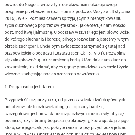
powrót do Niego, a wraz z tym oczekiwaniem, ukazuje swoje
pragnienie przebaczenia (por. Homilia podczas Mszy św., 8 stycznia
2016). Wielki Post jest czasem sprzyjającym zintensyfikowaniu
życia duchowego poprzez święte środki, jakie oferuje nam Kościół:
post, modlitwę i jałmużnę. U podstaw wszystkiego jest Słowo Boże,
do którego słuchania i bardziej pilnego rozważania jesteśmy w tym
okresie zachęcani. Chciałbym zwłaszcza zatrzymać się tutaj nad
przypowieścią o bogaczu i Łazarzu (por. Łk 16,19-31). Pozwólmy
się zainspirować tą tak znamienną kartą, która daje nam klucz do
zrozumienia, jak działać, aby osiągnąć prawdziwe szczęście i życie
wieczne, zachęcając nas do szczerego nawrócenia.
1. Druga osoba jest darem
Przypowieść rozpoczyna się od przedstawienia dwóch głównych
bohaterów, ale to człowiek ubogi jest opisany bardziej
szczegółowo: jest on w stanie rozpaczliwym i nie ma siły, aby się
podnieść, leży u bramy bogacza i je okruszyny, które spadają z jego
stołu, całe jego ciało jest pokryte ranami a psy przychodzą je lizać
(por. ww. 20-21). Obraz jest więc ponury, a człowiek jest powalony