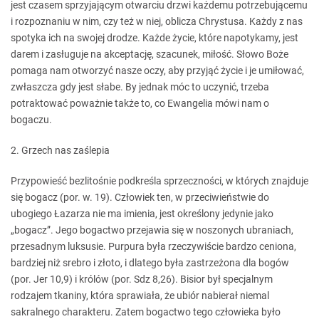
jest czasem sprzyjającym otwarciu drzwi każdemu potrzebującemu
i rozpoznaniu w nim, czy też w niej, oblicza Chrystusa. Każdy z nas
spotyka ich na swojej drodze. Każde życie, które napotykamy, jest
darem i zasługuje na akceptację, szacunek, miłość. Słowo Boże
pomaga nam otworzyć nasze oczy, aby przyjąć życie i je umiłować,
zwłaszcza gdy jest słabe. By jednak móc to uczynić, trzeba
potraktować poważnie także to, co Ewangelia mówi nam o
bogaczu.
2. Grzech nas zaślepia
Przypowieść bezlitośnie podkreśla sprzeczności, w których znajduje
się bogacz (por. w. 19). Człowiek ten, w przeciwieństwie do
ubogiego Łazarza nie ma imienia, jest określony jedynie jako
„bogacz”. Jego bogactwo przejawia się w noszonych ubraniach,
przesadnym luksusie. Purpura była rzeczywiście bardzo ceniona,
bardziej niż srebro i złoto, i dlatego była zastrzeżona dla bogów
(por. Jer 10,9) i królów (por. Sdz 8,26). Bisior był specjalnym
rodzajem tkaniny, która sprawiała, że ubiór nabierał niemal
sakralnego charakteru. Zatem bogactwo tego człowieka było