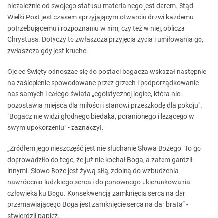
niezależnie od swojego statusu materialnego jest darem. Stąd
Wielki Post jest czasem sprzyjającym otwarciu drzwi każdemu
potrzebującemu i rozpoznaniu w nim, czy też w niej, oblicza
Chrystusa. Dotyczy to zwłaszcza przyjęcia życia i umiłowania go,
zwłaszcza gdy jest kruche.
Ojciec Święty odnosząc się do postaci bogacza wskazał następnie
na zaślepienie spowodowane przez grzech i podporządkowanie
nas samych i całego świata „egoistycznej logice, która nie
pozostawia miejsca dla miłości i stanowi przeszkodę dla pokoju”.
"Bogacz nie widzi głodnego biedaka, poranionego i leżącego w
swym upokorzeniu" - zaznaczył.
„Źródłem jego nieszczęść jest nie słuchanie Słowa Bożego. To go
doprowadziło do tego, że już nie kochał Boga, a zatem gardził
innymi. Słowo Boże jest żywą siłą, zdolną do wzbudzenia
nawrócenia ludzkiego serca i do ponownego ukierunkowania
człowieka ku Bogu. Konsekwencją zamknięcia serca na dar
przemawiającego Boga jest zamknięcie serca na dar brata” -
stwierdził papież.