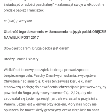
świadczyć o radości paschalnej” – zakończył swoje wielkopostne
orędzie papież Franciszek.
st (KAI) / Watykan
Oto treść tego dokumentu w tłumaczeniu na język polski:
ORĘDZIE
NA WIELKI POST 2017
Słowo jest darem. Druga osoba jest darem
Drodzy Bracia i Siostry!
Wielki Post to nowy początek, to droga prowadząca do
bezpiecznego celu: Paschy Zmartwychwstania, zwycięstwa
Chrystusa nad śmiercią. Okres ten zawsze kieruje ku nam
stanowczą zachętę do nawrócenia: chrześcijanin jest wezwany, by
powrócił do Boga „całym swym sercem” (Jl 2,12), aby nie
zadowalał się życiem przeciętnym, ale wzrastał w przyjaźni z
Panem. Jezus jest wiernym przyjacielem, który nas nigdy nie
opuszcza, bo nawet kiedy grzeszymy, czeka cierpliwie na nasz