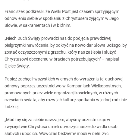
Franciszek podkreślił, że Wielki Post jest czasem sprzyjającym
odnowieniu siebie w spotkaniu z Chrystusem żyjącym w Jego
Słowie, w sakramentach i w bliźnim.
„Niech Duch Święty prowadzi nas do podjęcia prawdziwej
pielgrzymki nawrócenia, by odkryć na nowo dar Słowa Bożego, by
zostać oczyszczonymi z grzechu, który nas zaślepia i służyć
Chrystusowi obecnemu w braciach potrzebujących” – napisał
Ojciec Święty.
Papież zachęcił wszystkich wiernych do wyrażenia tej duchowej
odnowy poprzez uczestnictwo w Kampaniach Wielkopostnych,
promowanych przez wiele organizacji kościelnych, w różnych
częściach świata, aby rozwijać kulturę spotkania w jednej rodzinie
ludzkiej.
„Módlmy się za siebie nawzajem, abyśmy uczestnicząc w
zwycięstwie Chrystusa umieli otworzyć nasze drzwi dla osób
słabych i ubogich. Wówczas będziemy mogli w pełni żyć i