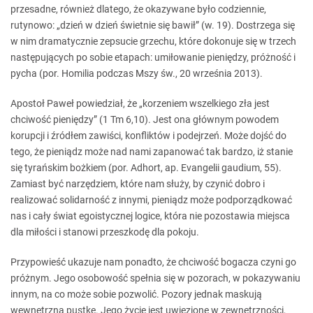
przesadne, również dlatego, że okazywane było codziennie,
rutynowo: „dzień w dzień świetnie się bawił” (w. 19). Dostrzega się
w nim dramatycznie zepsucie grzechu, które dokonuje się w trzech
następujących po sobie etapach: umiłowanie pieniędzy, próżność i
pycha (por. Homilia podczas Mszy św., 20 września 2013).
Apostoł Paweł powiedział, że „korzeniem wszelkiego zła jest
chciwość pieniędzy” (1 Tm 6,10). Jest ona głównym powodem
korupcji i źródłem zawiści, konfliktów i podejrzeń. Może dojść do
tego, że pieniądz może nad nami zapanować tak bardzo, iż stanie
się tyrańskim bożkiem (por. Adhort, ap. Evangelii gaudium, 55).
Zamiast być narzędziem, które nam służy, by czynić dobro i
realizować solidarność z innymi, pieniądz może podporządkować
nas i cały świat egoistycznej logice, która nie pozostawia miejsca
dla miłości i stanowi przeszkodę dla pokoju.
Przypowieść ukazuje nam ponadto, że chciwość bogacza czyni go
próżnym. Jego osobowość spełnia się w pozorach, w pokazywaniu
innym, na co może sobie pozwolić. Pozory jednak maskują
wewnętrzną pustkę. Jego życie jest uwięzione w zewnętrzności,