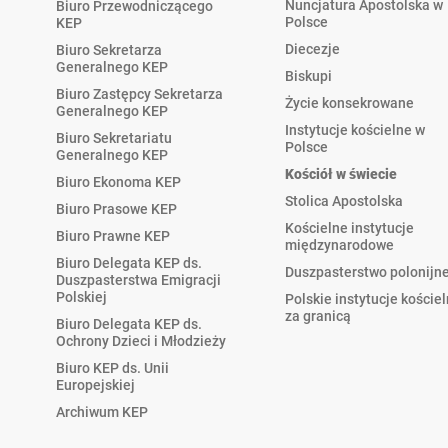
Nuncjatura Apostolska w
Biuro Przewodniczącego
Polsce
KEP
Diecezje
Biuro Sekretarza
Generalnego KEP
Biskupi
Biuro Zastępcy Sekretarza
Życie konsekrowane
Generalnego KEP
Instytucje kościelne w
Biuro Sekretariatu
Polsce
Generalnego KEP
Kościół w świecie
Biuro Ekonoma KEP
Stolica Apostolska
Biuro Prasowe KEP
Kościelne instytucje
Biuro Prawne KEP
międzynarodowe
Biuro Delegata KEP ds.
Duszpasterstwo polonijn
Duszpasterstwa Emigracji
Polskiej
Polskie instytucje koście
za granicą
Biuro Delegata KEP ds.
Ochrony Dzieci i Młodzieży
Biuro KEP ds. Unii
Europejskiej
Archiwum KEP