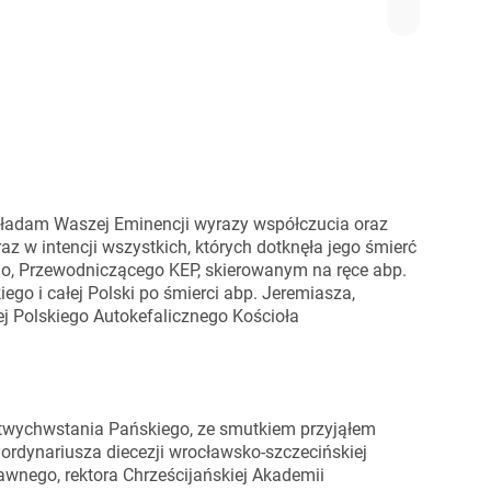
składam Waszej Eminencji wyrazy współczucia oraz
z w intencji wszystkich, których dotknęła jego śmierć
go, Przewodniczącego KEP, skierowanym na ręce abp.
o i całej Polski po śmierci abp. Jeremiasza,
ej Polskiego Autokefalicznego Kościoła
twychwstania Pańskiego, ze smutkiem przyjąłem
 ordynariusza diecezji wrocławsko-szczecińskiej
wnego, rektora Chrześcijańskiej Akademii