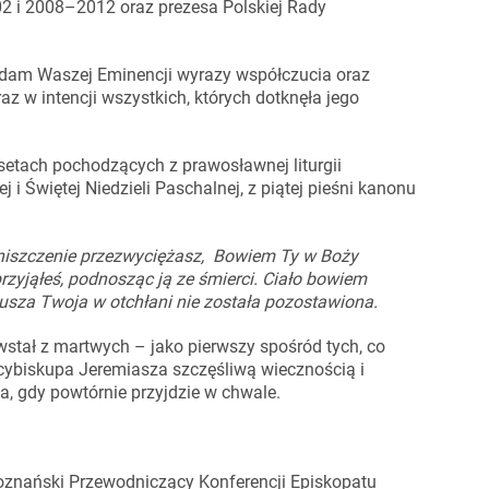
2 i 2008–2012 oraz prezesa Polskiej Rady
ładam Waszej Eminencji wyrazy współczucia oraz
z w intencji wszystkich, których dotknęła jego
setach pochodzących z prawosławnej liturgii
 i Świętej Niedzieli Paschalnej, z piątej pieśni kanonu
niszczenie przezwyciężasz,
Bowiem Ty w Boży
przyjąłeś, podnosząc ją ze śmierci. Ciało bowiem
 dusza Twoja w otchłani nie została pozostawiona.
stał z martwych – jako pierwszy spośród tych, co
cybiskupa Jeremiasza szczęśliwą wiecznością i
a, gdy powtórnie przyjdzie w chwale.
oznański Przewodniczący Konferencji Episkopatu