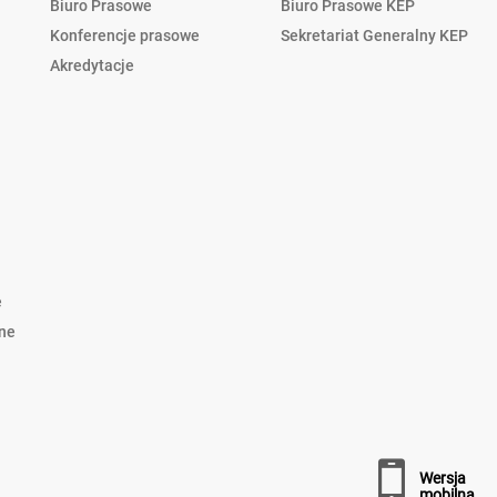
Biuro Prasowe
Biuro Prasowe KEP
Konferencje prasowe
Sekretariat Generalny KEP
Akredytacje
e
lne
wersja
mobilna