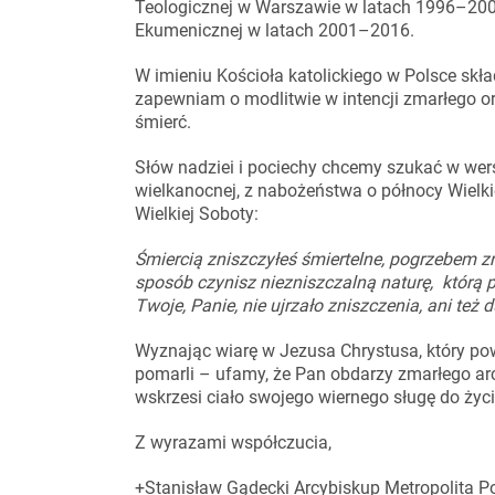
Teologicznej w Warszawie w latach 1996–200
Ekumenicznej w latach 2001–2016.
W imieniu Kościoła katolickiego w Polsce sk
zapewniam o modlitwie w intencji zmarłego ora
śmierć.
Słów nadziei i pociechy chcemy szukać w wer
wielkanocnej, z nabożeństwa o północy Wielkiej
Wielkiej Soboty:
Śmiercią zniszczyłeś śmiertelne, pogrzebem z
sposób czynisz niezniszczalną naturę,
którą 
Twoje, Panie, nie ujrzało zniszczenia, ani też
Wyznając wiarę w Jezusa Chrystusa, który pow
pomarli – ufamy, że Pan obdarzy zmarłego ar
wskrzesi ciało swojego wiernego sługę do życi
Z wyrazami współczucia,
+Stanisław Gądecki Arcybiskup Metropolita P