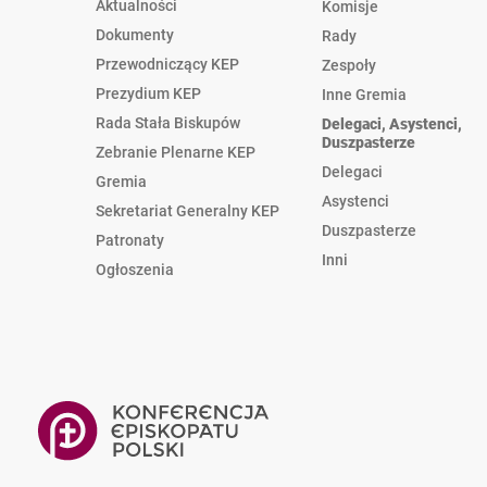
Aktualności
Komisje
Dokumenty
Rady
Przewodniczący KEP
Zespoły
Prezydium KEP
Inne Gremia
Rada Stała Biskupów
Delegaci, Asystenci,
Duszpasterze
Zebranie Plenarne KEP
Delegaci
Gremia
Asystenci
Sekretariat Generalny KEP
Duszpasterze
Patronaty
Inni
Ogłoszenia