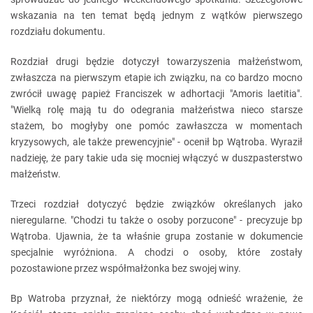
wskazania na ten temat będą jednym z wątków pierwszego
rozdziału dokumentu.
Rozdział drugi będzie dotyczył towarzyszenia małżeństwom,
zwłaszcza na pierwszym etapie ich związku, na co bardzo mocno
zwrócił uwagę papież Franciszek w adhortacji "Amoris laetitia".
"Wielką rolę mają tu do odegrania małżeństwa nieco starsze
stażem, bo mogłyby one pomóc zawłaszcza w momentach
kryzysowych, ale także prewencyjnie" - ocenił bp Wątroba. Wyraził
nadzieję, że pary takie uda się mocniej włączyć w duszpasterstwo
małżeństw.
Trzeci rozdział dotyczyć będzie związków określanych jako
nieregularne. "Chodzi tu także o osoby porzucone" - precyzuje bp
Wątroba. Ujawnia, że ta właśnie grupa zostanie w dokumencie
specjalnie wyróżniona. A chodzi o osoby, które zostały
pozostawione przez współmałżonka bez swojej winy.
Bp Watroba przyznał, że niektórzy mogą odnieść wrażenie, że