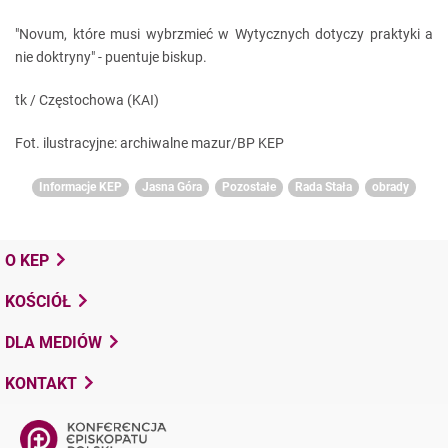
"Novum, które musi wybrzmieć w Wytycznych dotyczy praktyki a
nie doktryny" - puentuje biskup.
tk / Częstochowa (KAI)
Fot. ilustracyjne: archiwalne mazur/BP KEP
Informacje KEP
Jasna Góra
Pozostałe
Rada Stała
obrady
O KEP
KOŚCIÓŁ
DLA MEDIÓW
KONTAKT