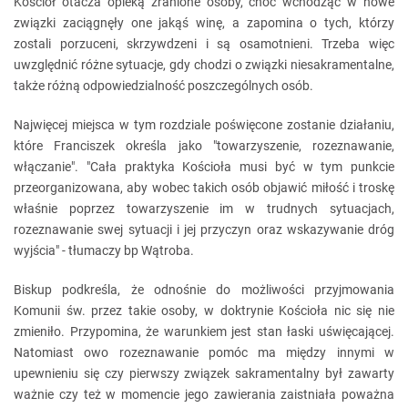
Kościół otacza opieką zranione osoby, choć wchodząc w nowe
związki zaciągnęły one jakąś winę, a zapomina o tych, którzy
zostali porzuceni, skrzywdzeni i są osamotnieni. Trzeba więc
uwzględnić różne sytuacje, gdy chodzi o związki niesakramentalne,
także różną odpowiedzialność poszczególnych osób.
Najwięcej miejsca w tym rozdziale poświęcone zostanie działaniu,
które Franciszek określa jako "towarzyszenie, rozeznawanie,
włączanie". "Cała praktyka Kościoła musi być w tym punkcie
przeorganizowana, aby wobec takich osób objawić miłość i troskę
właśnie poprzez towarzyszenie im w trudnych sytuacjach,
rozeznawanie swej sytuacji i jej przyczyn oraz wskazywanie dróg
wyjścia" - tłumaczy bp Wątroba.
Biskup podkreśla, że odnośnie do możliwości przyjmowania
Komunii św. przez takie osoby, w doktrynie Kościoła nic się nie
zmieniło. Przypomina, że warunkiem jest stan łaski uświęcającej.
Natomiast owo rozeznawanie pomóc ma między innymi w
upewnieniu się czy pierwszy związek sakramentalny był zawarty
ważnie czy też w momencie jego zawierania zaistniała poważna