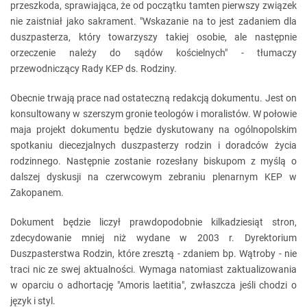
przeszkoda, sprawiająca, że od początku tamten pierwszy związek
nie zaistniał jako sakrament. "Wskazanie na to jest zadaniem dla
duszpasterza, który towarzyszy takiej osobie, ale następnie
orzeczenie należy do sądów kościelnych" - tłumaczy
przewodniczący Rady KEP ds. Rodziny.
Obecnie trwają prace nad ostateczną redakcją dokumentu. Jest on
konsultowany w szerszym gronie teologów i moralistów. W połowie
maja projekt dokumentu będzie dyskutowany na ogólnopolskim
spotkaniu diecezjalnych duszpasterzy rodzin i doradców życia
rodzinnego. Następnie zostanie rozesłany biskupom z myślą o
dalszej dyskusji na czerwcowym zebraniu plenarnym KEP w
Zakopanem.
Dokument będzie liczył prawdopodobnie kilkadziesiąt stron,
zdecydowanie mniej niż wydane w 2003 r. Dyrektorium
Duszpasterstwa Rodzin, które zresztą - zdaniem bp. Wątroby - nie
traci nic ze swej aktualności. Wymaga natomiast zaktualizowania
w oparciu o adhortację "Amoris laetitia", zwłaszcza jeśli chodzi o
język i styl.