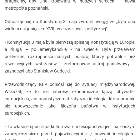
pragniemy, aby Ona królowała w naszych sercach – mówił
metropolita poznański.
Odnosząc się do Konstytucji 3 maja zwrócił uwagę, że „była ona
wielkim osiągnięciem XVIII-wiecznej myśli politycznej”.
- Konstytucja 3 maja była pierwszą spisaną Konstytucją w Europie,
a drugą – po amerykańskiej - na świecie. Była przejawem
politycznej roztropności naszych posłów, którzy potrafili - bez
rewolucyjnych wstrząsów - zreformować ustrój państwowy –
zaznaczył abp Stanisław Gądecki.
Przewodniczący KEP odniósł się do sytuacji międzynarodowej.
Wskazał, że to nie interesy ekonomiczne łączą obywateli
europejskich, ani agnostyczno-ateistyczna ideologia, która pragnie
się upowszechnić jako filozofia państwa w instytucjach
europejskich.
- To właśnie spuścizna kulturowa chrześcijaństwa jest najlepszym
zabezpieczeniem przed pojawiającymi się nowymi ideologiami