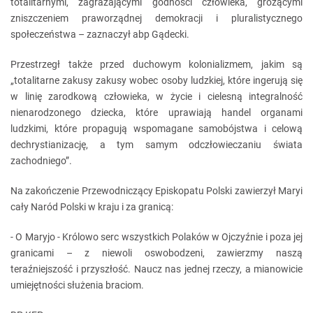
totalitarnymi, zagrażającymi godności człowieka, grożącymi
zniszczeniem praworządnej demokracji i pluralistycznego
społeczeństwa – zaznaczył abp Gądecki.
Przestrzegł także przed duchowym kolonializmem, jakim są
„totalitarne zakusy zakusy wobec osoby ludzkiej, które ingerują się
w linię zarodkową człowieka, w życie i cielesną integralność
nienarodzonego dziecka, które uprawiają handel organami
ludzkimi, które propagują wspomagane samobójstwa i celową
dechrystianizację, a tym samym odczłowieczaniu świata
zachodniego”.
Na zakończenie Przewodniczący Episkopatu Polski zawierzył Maryi
cały Naród Polski w kraju i za granicą:
- O Maryjo - Królowo serc wszystkich Polaków w Ojczyźnie i poza jej
granicami – z niewoli oswobodzeni, zawierzmy naszą
teraźniejszość i przyszłość. Naucz nas jednej rzeczy, a mianowicie
umiejętności służenia braciom.