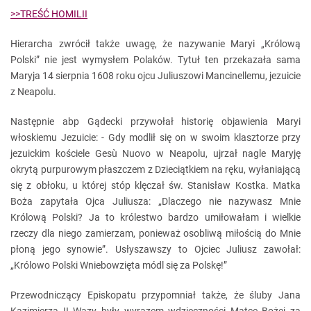
>>TREŚĆ HOMILII
Hierarcha zwrócił także uwagę, że nazywanie Maryi „Królową
Polski” nie jest wymysłem Polaków. Tytuł ten przekazała sama
Maryja 14 sierpnia 1608 roku ojcu Juliuszowi Mancinellemu, jezuicie
z Neapolu.
Następnie abp Gądecki przywołał historię objawienia Maryi
włoskiemu Jezuicie: - Gdy modlił się on w swoim klasztorze przy
jezuickim kościele Gesù Nuovo w Neapolu, ujrzał nagle Maryję
okrytą purpurowym płaszczem z Dzieciątkiem na ręku, wyłaniającą
się z obłoku, u której stóp klęczał św. Stanisław Kostka. Matka
Boża zapytała Ojca Juliusza: „Dlaczego nie nazywasz Mnie
Królową Polski? Ja to królestwo bardzo umiłowałam i wielkie
rzeczy dla niego zamierzam, ponieważ osobliwą miłością do Mnie
płoną jego synowie”. Usłyszawszy to Ojciec Juliusz zawołał:
„Królowo Polski Wniebowzięta módl się za Polskę!”
Przewodniczący Episkopatu przypomniał także, że śluby Jana