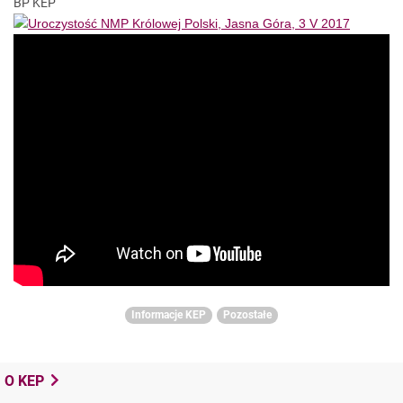
BP KEP
Informacje KEP
Pozostałe
O KEP