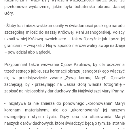
Kazimierza II Wazy były wyrazem wdzięczności Matce Bożej za
przełomowe wydarzenie, jakim była bohaterska obrona Jasnej
Góry.
- Śluby kazimierzowskie umocniły w świadomości polskiego narodu
szczególną miłość do naszej Królowej, Pani Jasnogórskiej. Polacy
uznali w niej Królową swoich serc i - tak w Ojczyźnie jak i poza jej
granicami – związali z Nią w sposób nierozerwalny swoje nadzieje
– powiedział abp Gądecki.
Przypomniał także wezwanie Ojców Paulinów, by dla uczczenia
trzechsetnego jubileuszu koronacji obrazu jasnogórskiego włączyć
się w przedsięwzięcie zwane „Żywą koroną Maryi”. Ojcowie
zachęcają, by - przesyłając na Jasna Górą własna fotografię -
zapisać na niej osobisty dar duchowy dla Najświętszej Maryi Panny.
- Inicjatywa ta nie zmierza do ponownego „koronowania” Maryi
koronami materialnymi, ale do „ukoronowania” jej naszym
ewangelijnym stylem życia. Dąży ona do ofiarowania Maryi
naszych darów duchowych, które świadczyć będą o tym, że istotnie