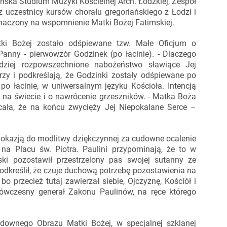
ńska Studium Muzyki Kościelnej Arch. Łódzkiej, Zespół
 uczestnicy kursów chorału gregoriańskiego z Łodzi i
znaczony na wspomnienie Matki Bożej Fatimskiej.
ki Bożej zostało odśpiewane tzw. Małe Oficjum o
anny - pierwowzór Godzinek (po łacinie). - Dlaczego
dziej rozpowszechnione nabożeństwo sławiące Jej
rzy i podkreślają, że Godzinki zostały odśpiewane po
 po łacinie, w uniwersalnym języku Kościoła. Intencją
j na świecie i o nawrócenie grzeszników. - Matka Boża
ecała, że na końcu zwycięży Jej Niepokalane Serce –
e okazją do modlitwy dziękczynnej za cudowne ocalenie
a Placu św. Piotra. Paulini przypominają, że to w
ki pozostawił przestrzelony pas swojej sutanny ze
podkreślił, że czuje duchową potrzebę pozostawienia na
o przecież tutaj zawierzał siebie, Ojczyznę, Kościół i
 ówczesny generał Zakonu Paulinów, na ręce którego
downego Obrazu Matki Bożej, w specjalnej szklanej