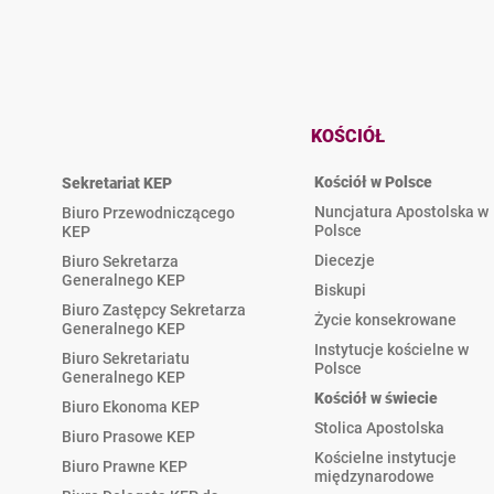
KOŚCIÓŁ
Kościół w Polsce
Sekretariat KEP
Nuncjatura Apostolska w
Biuro Przewodniczącego
Polsce
KEP
Diecezje
Biuro Sekretarza
Generalnego KEP
Biskupi
Biuro Zastępcy Sekretarza
Życie konsekrowane
Generalnego KEP
Instytucje kościelne w
Biuro Sekretariatu
Polsce
Generalnego KEP
Kościół w świecie
Biuro Ekonoma KEP
Stolica Apostolska
Biuro Prasowe KEP
Kościelne instytucje
Biuro Prawne KEP
międzynarodowe