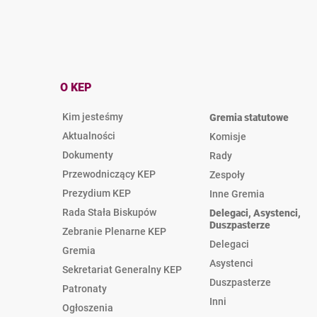
O KEP
Kim jesteśmy
Gremia statutowe
Aktualności
Komisje
Dokumenty
Rady
Przewodniczący KEP
Zespoły
Prezydium KEP
Inne Gremia
Rada Stała Biskupów
Delegaci, Asystenci,
Duszpasterze
Zebranie Plenarne KEP
Delegaci
Gremia
Asystenci
Sekretariat Generalny KEP
Duszpasterze
Patronaty
Inni
Ogłoszenia