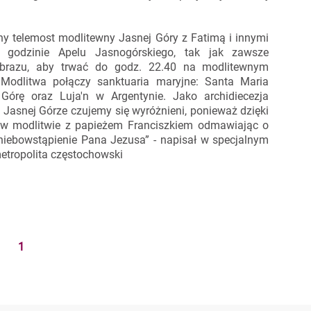
ny telemost modlitewny Jasnej Góry z Fatimą i innymi
 godzinie Apelu Jasnogórskiego, tak jak zawsze
brazu, aby trwać do godz. 22.40 na modlitewnym
Modlitwa połączy sanktuaria maryjne: Santa Maria
Górę oraz Luja'n w Argentynie. Jako archidiecezja
asnej Górze czujemy się wyróżnieni, ponieważ dzięki
 w modlitwie z papieżem Franciszkiem odmawiając o
iebowstąpienie Pana Jezusa” - napisał w specjalnym
etropolita częstochowski
1