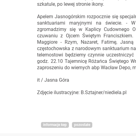
szkatule, po lewej stronie ikony.
Apelem Jasnogórskim rozpocznie się specjal
sanktuariami maryjnymi na świecie. - W
zgromadzimy się w Kaplicy Cudownego O
czuwaniu z Ojcem Świętym Franciszkiem. 
Maggiore - Rzym, Nazaret, Fatimę, Jasną 
częstochowska z narodowym sanktuarium na J
telemostowi będziemy czynnie uczestniczyć
godz. 22.10 Tajemnicę Różańca Świętego Wn
zaproszeniu do wiernych abp Wacław Depo, m
it / Jasna Góra
Zdjęcie ilustracyjne: B.Sztajner/niediela.pl
informacje kep
pozostałe