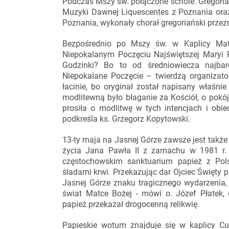
Podczas Mszy św. połączone schole: Gregoria
Muzyki Dawnej Liquescentes z Poznania oraz
Poznania, wykonały chorał gregoriański prze
Bezpośrednio po Mszy św. w Kaplicy Mat
Niepokalanym Poczęciu Najświętszej Maryi P
Godzinki? Bo to od średniowiecza najbar
Niepokalane Poczęcie – twierdzą organizato
łacinie, bo oryginał został napisany właśnie
modlitewną było błaganie za Kościół, o pokó
prosiła o modlitwę w tych intencjach i obi
podkreśla ks. Grzegorz Kopytowski.
13-ty maja na Jasnej Górze zawsze jest takż
życia Jana Pawła II z zamachu w 1981 r. n
częstochowskim sanktuarium papież z Pols
śladami krwi. Przekazując dar Ojciec Święty 
Jasnej Górze znaku tragicznego wydarzenia, b
świat Matce Bożej - mówi o. Józef Płatek,
papież przekazał drogocenną relikwię.
Papieskie wotum znajduje się w kaplicy Cu