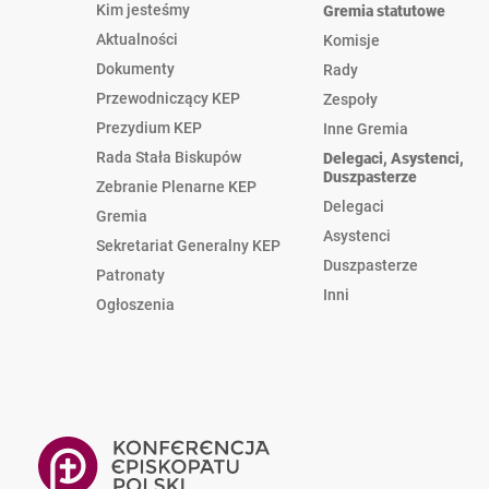
Kim jesteśmy
Gremia statutowe
Aktualności
Komisje
Dokumenty
Rady
Przewodniczący KEP
Zespoły
Prezydium KEP
Inne Gremia
Rada Stała Biskupów
Delegaci, Asystenci,
Duszpasterze
Zebranie Plenarne KEP
Delegaci
Gremia
Asystenci
Sekretariat Generalny KEP
Duszpasterze
Patronaty
Inni
Ogłoszenia