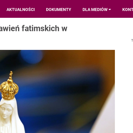
AKTUALNOŚCI
DOKUMENTY
DLA MEDIÓW
KON
awień fatimskich w