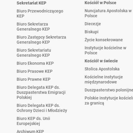
Kościół w Polsce
Sekretariat KEP
Nuncjatura Apostolska w
Biuro Przewodniczącego
Polsce
KEP
Diecezje
Biuro Sekretarza
Generalnego KEP
Biskupi
Biuro Zastępcy Sekretarza
Życie konsekrowane
Generalnego KEP
Instytucje kościelne w
Biuro Sekretariatu
Polsce
Generalnego KEP
Kościół w świecie
Biuro Ekonoma KEP
Stolica Apostolska
Biuro Prasowe KEP
Kościelne instytucje
Biuro Prawne KEP
międzynarodowe
Biuro Delegata KEP ds.
Duszpasterstwo polonijn
Duszpasterstwa Emigracji
Polskiej
Polskie instytucje koście
za granicą
Biuro Delegata KEP ds.
Ochrony Dzieci i Młodzieży
Biuro KEP ds. Unii
Europejskiej
Archiwum KEP