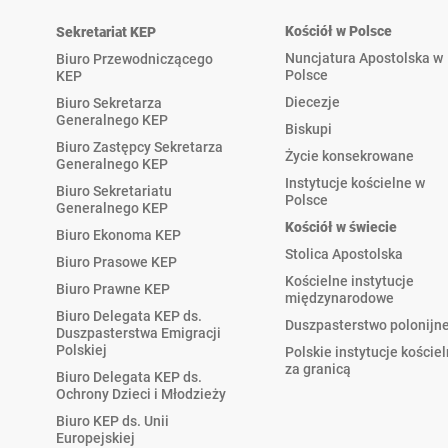
Kościół w Polsce
Sekretariat KEP
Nuncjatura Apostolska w
Biuro Przewodniczącego
Polsce
KEP
Diecezje
Biuro Sekretarza
Generalnego KEP
Biskupi
Biuro Zastępcy Sekretarza
Życie konsekrowane
Generalnego KEP
Instytucje kościelne w
Biuro Sekretariatu
Polsce
Generalnego KEP
Kościół w świecie
Biuro Ekonoma KEP
Stolica Apostolska
Biuro Prasowe KEP
Kościelne instytucje
Biuro Prawne KEP
międzynarodowe
Biuro Delegata KEP ds.
Duszpasterstwo polonijn
Duszpasterstwa Emigracji
Polskiej
Polskie instytucje koście
za granicą
Biuro Delegata KEP ds.
Ochrony Dzieci i Młodzieży
Biuro KEP ds. Unii
Europejskiej