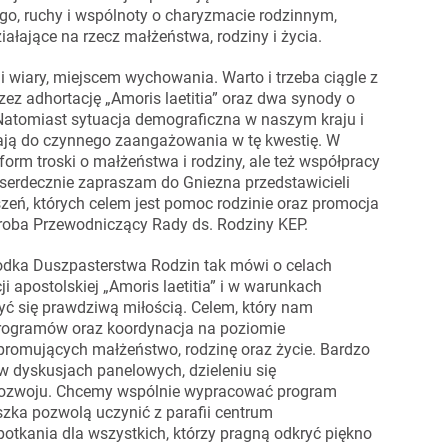
go, ruchy i wspólnoty o charyzmacie rodzinnym,
iałające na rzecz małżeństwa, rodziny i życia.
 wiary, miejscem wychowania. Warto i trzeba ciągle z
 adhortację „Amoris laetitia” oraz dwa synody o
 Natomiast sytuacja demograficzna w naszym kraju i
ją do czynnego zaangażowania w tę kwestię. W
form troski o małżeństwa i rodziny, ale też współpracy
 serdecznie zapraszam do Gniezna przedstawicieli
szeń, których celem jest pomoc rodzinie oraz promocja
roba Przewodniczący Rady ds. Rodziny KEP.
odka Duszpasterstwa Rodzin tak mówi o celach
 apostolskiej „Amoris laetitia” i w warunkach
ć się prawdziwą miłością. Celem, który nam
programów oraz koordynacja na poziomie
 promujących małżeństwo, rodzinę oraz życie. Bardzo
 dyskusjach panelowych, dzieleniu się
rozwoju. Chcemy wspólnie wypracować program
szka pozwolą uczynić z parafii centrum
potkania dla wszystkich, którzy pragną odkryć piękno