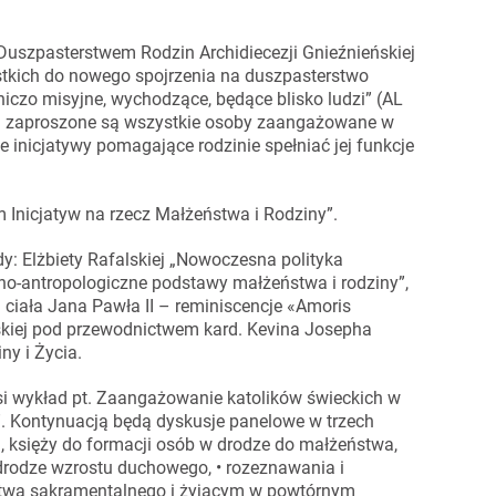
 Duszpasterstwem Rodzin Archidiecezji Gnieźnieńskiej
stkich do nowego spojrzenia na duszpasterstwo
niczo misyjne, wychodzące, będące blisko ludzi” (AL
ia zaproszone są wszystkie osoby zaangażowane w
 inicjatywy pomagające rodzinie spełniać jej funkcje
 Inicjatyw na rzecz Małżeństwa i Rodziny”.
y: Elżbiety Rafalskiej „Nowoczesna polityka
zno-antropologiczne podstawy małżeństwa i rodziny”,
ciała Jana Pawła II – reminiscencje «Amoris
ńskiej pod przewodnictwem kard. Kevina Josepha
ny i Życia.
osi wykład pt. Zaangażowanie katolików świeckich w
a”. Kontynuacją będą dyskusje panelowe w trzech
, księży do formacji osób w drodze do małżeństwa,
drodze wzrostu duchowego, • rozeznawania i
twa sakramentalnego i żyjącym w powtórnym