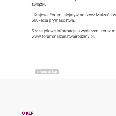
związku.
I Krajowe Forum Inicjatyw na rzecz Małżeńst
600-lecia prymasostwa.
Szczegółowe informacje o wydarzeniu oraz mo
www.forummalzenstwairodziny.pl.
informacje kep
O KEP