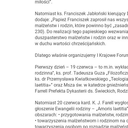
miłości”.
Natomiast ks. Franciszek Jabłoński kierujący
dodaje: „Papież Franciszek zaprosił nas wszy
małżeństw i rodzin, które powinno być „zasad
230). Do realizacji tego papieskiego wezwan
duszpasterstwo małżeństw i rodzin oraz w inne
w duchu wartości chrześcijańskich.
Dlatego właśnie organizujemy I Krajowe Forum
Pierwszy dzień – 19 czerwca – to m.in. wykład
rodzinna”, ks. prof. Tadeusza Guza „Filozofic
ks. dr Przemysława Kwiatkowskiego „Teologia 
laetitia»” oraz Msza św. w katedrze gnieźnie
Farrell Prefekta Dykasterii ds. Świeckich, Rodzi
Natomiast 20 czerwca kard. K. J. Farell wygł
głoszenie Ewangelii rodziny – „Amoris laetiti
obszarach: • przygotowania małżeństw, rodzin
• towarzyszenia małżeństwom i rodzinom na 
towarzyszenia osobom po rozpadzie małżeńs