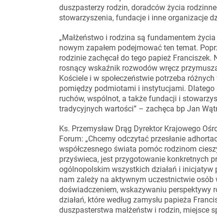
duszpasterzy rodzin, doradców życia rodzinne
stowarzyszenia, fundacje i inne organizacje dz
„Małżeństwo i rodzina są fundamentem życia i
nowym zapałem podejmować ten temat. Poprzez
rodzinie zachęcał do tego papież Franciszek.
rosnący wskaźnik rozwodów wręcz przymusza
Kościele i w społeczeństwie potrzeba różnych 
pomiędzy podmiotami i instytucjami. Dlatego
ruchów, wspólnot, a także fundacji i stowarzy
tradycyjnych wartości” – zachęca bp Jan Wąt
Ks. Przemysław Drąg Dyrektor Krajowego Ośr
Forum: „Chcemy odczytać przesłanie adhortacji
współczesnego świata pomóc rodzinom cieszy
przyświeca, jest przygotowanie konkretnych 
ogólnopolskim wszystkich działań i inicjatyw
nam zależy na aktywnym uczestnictwie osób w
doświadczeniem, wskazywaniu perspektywy 
działań, które według zamysłu papieża Franci
duszpasterstwa małżeństw i rodzin, miejsce s