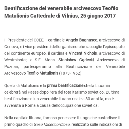
Beatificazione del venerabile arcivescovo Teofilo
Matulionis Cattedrale di Vilnius, 25 giugno 2017
Il Presidente del CCEE, il cardinale
Angelo Bagnasco
, arcivescovo di
Genova, e i vice-presidenti dell’organismo che raccoglie l’episcopato
del continente europeo, il cardinale
Vincent Nichols
, arcivescovo di
Westminster, e S.E. Mons.
Stanisław Gądecki
, Arcivescovo di
Poznań, parteciperanno alla Beatificazione del Venerabile
Arcivescovo
Teofilo Matulionis
(1873-1962).
Quella di Matulionis è la
prima beatificazione
che la Lituania
celebrerà nel Paese dopo l’era del totalitarismo sovietico. L’ultima
beatificazione di un venerabile lituano risale a 30 anni fa, ma è
avvenuta a Roma a causa dell’occupazione sovietica.
Nella capitale lituana, famosa per essere il luogo che custodisce il
primo quadro di
Gesù Misericordioso
, realizzato sulle indicazioni di