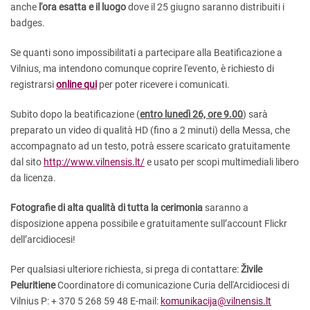
anche
l'ora esatta e il luogo
dove il 25 giugno saranno distribuiti i
badges.
Se quanti sono impossibilitati a partecipare alla Beatificazione a
Vilnius, ma intendono comunque coprire l'evento, è richiesto di
registrarsi
online qui
per poter ricevere i comunicati.
Subito dopo la beatificazione (
entro lunedì 26, ore 9.00
) sarà
preparato un video di qualità HD (fino a 2 minuti) della Messa, che
accompagnato ad un testo, potrà essere scaricato gratuitamente
dal sito
http://www.vilnensis.lt/
e usato per scopi multimediali libero
da licenza.
Fotografie di alta qualità di tutta la cerimonia
saranno a
disposizione appena possibile e gratuitamente sull’account Flickr
dell’arcidiocesi!
Per qualsiasi ulteriore richiesta, si prega di contattare:
Živile
Peluritiene
Coordinatore di comunicazione Curia dell'Arcidiocesi di
Vilnius P: + 370 5 268 59 48 E-mail:
komunikacija@vilnensis.lt