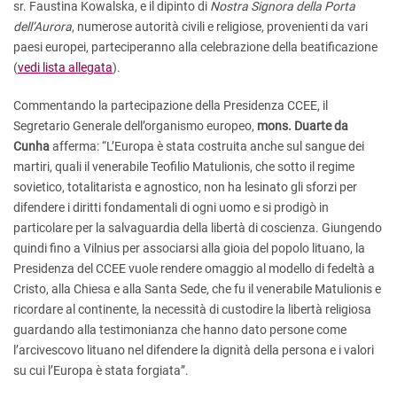
sr. Faustina Kowalska, e il dipinto di
Nostra Signora della Porta
dell’Aurora
, numerose autorità civili e religiose, provenienti da vari
paesi europei, parteciperanno alla celebrazione della beatificazione
(
vedi lista allegata
).
Commentando la partecipazione della Presidenza CCEE, il
Segretario Generale dell’organismo europeo,
mons. Duarte da
Cunha
afferma: “L’Europa è stata costruita anche sul sangue dei
martiri, quali il venerabile Teofilio Matulionis, che sotto il regime
sovietico, totalitarista e agnostico, non ha lesinato gli sforzi per
difendere i diritti fondamentali di ogni uomo e si prodigò in
particolare per la salvaguardia della libertà di coscienza. Giungendo
quindi fino a Vilnius per associarsi alla gioia del popolo lituano, la
Presidenza del CCEE vuole rendere omaggio al modello di fedeltà a
Cristo, alla Chiesa e alla Santa Sede, che fu il venerabile Matulionis e
ricordare al continente, la necessità di custodire la libertà religiosa
guardando alla testimonianza che hanno dato persone come
l’arcivescovo lituano nel difendere la dignità della persona e i valori
su cui l’Europa è stata forgiata”.