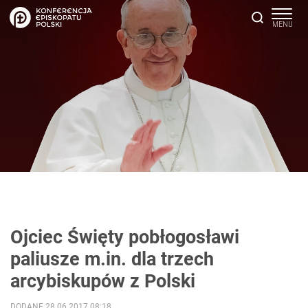
Ojciec Święty pobłogosławi
paliusze m.in. dla trzech
arcybiskupów z Polski
DODANE 28.06.2017 08:18