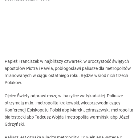
Papież Franciszek w najbliższy czwartek, w uroczystość świętych
apostołów Piotra i Pawła, pobłogosławi paliusze dla metropolitów
mianowanych w ciągu ostatniego roku. Będzie wśród nich trzech
Polaków.
Ojciec Święty odprawi mszę w bazylice watykańskiej. Paliusze
otrzymają m.in.: metropolita krakowski, wiceprzewodniczący
Konferencji Episkopatu Polski abp Marek Jędraszewski, metropolita
białostocki abp Tadeusz Wojda i metropolita warmiński abp Józef
Górzyński.
Paliusz jest oznaką władzy metropolity. To wełniana wstęga o